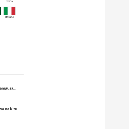
й
עברית
Italiano
 akamgusa…
wa na kitu