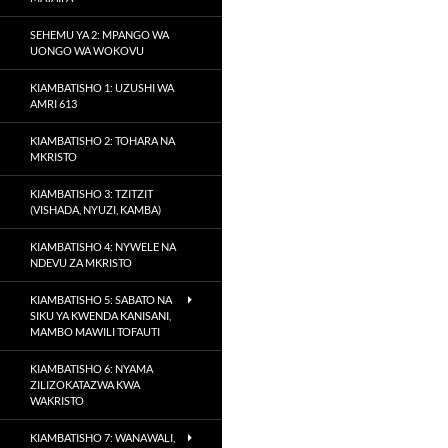
SEHEMU YA 2: MPANGO WA
UONGO WA WOKOVU
KIAMBATISHO 1: UZUSHI WA
AMRI 613
KIAMBATISHO 2: TOHARA NA
MKRISTO
KIAMBATISHO 3: TZITZIT
(VISHADA, NYUZI, KAMBA)
KIAMBATISHO 4: NYWELE NA
NDEVU ZA MKRISTO
KIAMBATISHO 5: SABATO NA
SIKU YA KWENDA KANISANI,
MAMBO MAWILI TOFAUTI
KIAMBATISHO 6: NYAMA
ZILIZOKATAZWA KWA
WAKRISTO
KIAMBATISHO 7: WANAWALI,