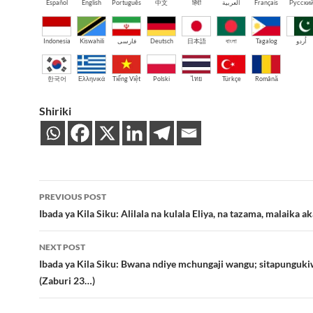
Español
English
Português
中文
हिंदी
العربية
Français
Русски
Indonesia
Kiswahili
فارسی
Deutsch
日本語
বাংলা
Tagalog
اُردو
한국어
Ελληνικά
Tiếng Việt
Polski
ไทย
Türkçe
Română
Shiriki
Post
PREVIOUS POST
navigation
Ibada ya Kila Siku: Alilala na kulala Eliya, na tazama, malaika
NEXT POST
Ibada ya Kila Siku: Bwana ndiye mchungaji wangu; sitapunguki
(Zaburi 23…)