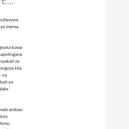
WE…
 kufanywa
liyo mema,
ugeuka kuwa
napolingana
nyakati za
ongoza kila
– na
kati ya
Wake
 wale ambao
kini
ahimu