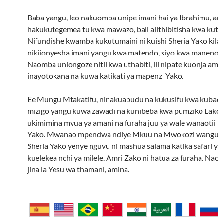
Baba yangu, leo nakuomba unipe imani hai ya Ibrahimu, 
hakukutegemea tu kwa mawazo, bali alithibitisha kwa kuti
Nifundishe kwamba kukutumaini ni kuishi Sheria Yako kila
nikiionyesha imani yangu kwa matendo, siyo kwa maneno 
Naomba uniongoze nitii kwa uthabiti, ili nipate kuonja am
inayotokana na kuwa katikati ya mapenzi Yako.
Ee Mungu Mtakatifu, ninakuabudu na kukusifu kwa kubad
mizigo yangu kuwa zawadi na kunibeba kwa pumziko Lak
ukimimina mvua ya amani na furaha juu ya wale wanaotii
Yako. Mwanao mpendwa ndiye Mkuu na Mwokozi wangu 
Sheria Yako yenye nguvu ni mashua salama katika safari 
kuelekea nchi ya milele. Amri Zako ni hatua za furaha. N
jina la Yesu wa thamani, amina.