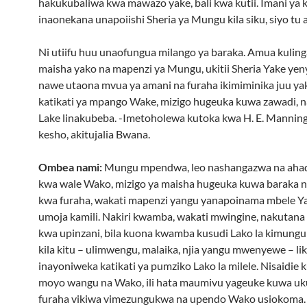
hakukubaliwa kwa mawazo yake, bali kwa kutii. Imani ya 
inaonekana unapoiishi Sheria ya Mungu kila siku, siyo tu ak
Ni utiifu huu unaofungua milango ya baraka. Amua kulin
maisha yako na mapenzi ya Mungu, ukitii Sheria Yake yen
nawe utaona mvua ya amani na furaha ikimiminika juu ya
katikati ya mpango Wake, mizigo hugeuka kuwa zawadi, 
Lake linakubeba. -Imetoholewa kutoka kwa H. E. Mannin
kesho, akitujalia Bwana.
Ombea nami:
Mungu mpendwa, leo nashangazwa na aha
kwa wale Wako, mizigo ya maisha hugeuka kuwa baraka 
kwa furaha, wakati mapenzi yangu yanapoinama mbele Y
umoja kamili. Nakiri kwamba, wakati mwingine, nakutana
kwa upinzani, bila kuona kwamba kusudi Lako la kimungu
kila kitu – ulimwengu, malaika, njia yangu mwenyewe – lik
inayoniweka katikati ya pumziko Lako la milele. Nisaidie 
moyo wangu na Wako, ili hata maumivu yageuke kuwa uku
furaha vikiwa vimezungukwa na upendo Wako usiokoma.