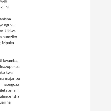
kweli
ilini.
ganisha
ye nguvu,
ko. Ukiwa
na pumziko
g. Mpaka
di kwamba,
ninazopokea
ako kwa
 na majaribu
 linaongoza
ileta amani
kulinganisha
aji na