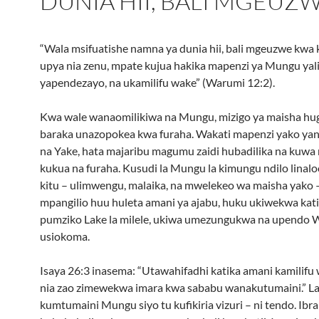
DUNIA HII, BALI MGEUZ
“Wala msifuatishe namna ya dunia hii, bali mgeuzwe kwa
upya nia zenu, mpate kujua hakika mapenzi ya Mungu ya
yapendezayo, na ukamilifu wake” (Warumi 12:2).
Kwa wale wanaomilikiwa na Mungu, mizigo ya maisha h
baraka unazopokea kwa furaha. Wakati mapenzi yako ya
na Yake, hata majaribu magumu zaidi hubadilika na kuwa 
kukua na furaha. Kusudi la Mungu la kimungu ndilo linalo
kitu – ulimwengu, malaika, na mwelekeo wa maisha yako 
mpangilio huu huleta amani ya ajabu, huku ukiwekwa kati
pumziko Lake la milele, ukiwa umezungukwa na upendo 
usiokoma.
Isaya 26:3 inasema: “Utawahifadhi katika amani kamilifu
nia zao zimewekwa imara kwa sababu wanakutumaini.” La
kumtumaini Mungu siyo tu kufikiria vizuri – ni tendo. Ibr