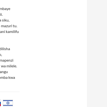
ambaye
i.
 siku,
mazuri tu.
ani kamilifu
ilisha
o,
 mapenzi
wa milele.
yangu
aomba kwa