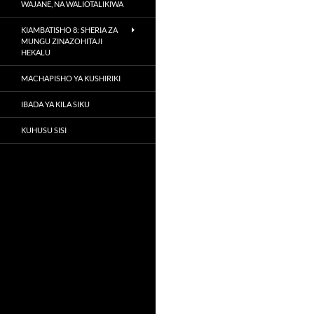
WAJANE, NA WALIOTALIKIWA
KIAMBATISHO 8: SHERIA ZA
MUNGU ZINAZOHITAJI
HEKALU
MACHAPISHO YA KUSHIRIKI
IBADA YA KILA SIKU
KUHUSU SISI