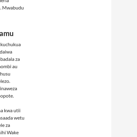
heria
guo. Mwabudu
adamu
u kuchukua
odaiwa
badala za
aombi au
uhusu
lezo.
zinaweza
opote.
a kwa utii
saada wetu
le za
hihi Wake