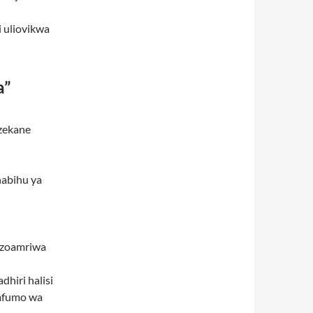
i uliovikwa
a”
zekane
habihu ya
lizoamriwa
dhiri halisi
 mfumo wa