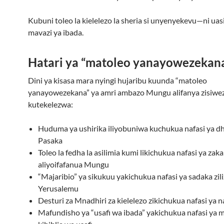
Kubuni toleo la kielelezo la sheria si unyenyekevu—ni uas
mavazi ya ibada.
Hatari ya “matoleo yanayowezekan
Dini ya kisasa mara nyingi hujaribu kuunda “matoleo
yanayowezekana” ya amri ambazo Mungu alifanya zisiwe
kutekelezwa:
Huduma ya ushirika iliyobuniwa kuchukua nafasi ya d
Pasaka
Toleo la fedha la asilimia kumi likichukua nafasi ya zaka
aliyoifafanua Mungu
“Majaribio” ya sikukuu yakichukua nafasi ya sadaka zi
Yerusalemu
Desturi za Mnadhiri za kielelezo zikichukua nafasi ya na
Mafundisho ya “usafi wa ibada” yakichukua nafasi ya