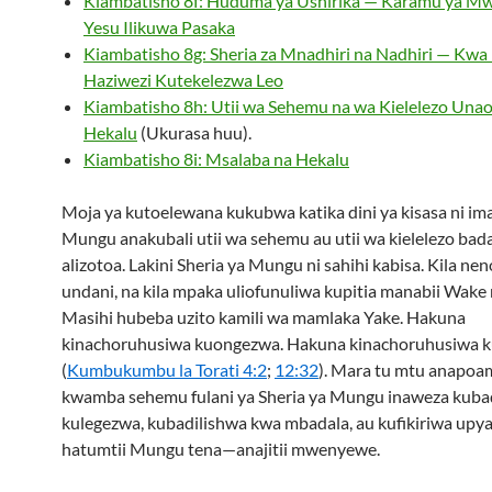
Kiambatisho 8f: Huduma ya Ushirika — Karamu ya Mw
Yesu Ilikuwa Pasaka
Kiambatisho 8g: Sheria za Mnadhiri na Nadhiri — Kwa 
Haziwezi Kutekelezwa Leo
Kiambatisho 8h: Utii wa Sehemu na wa Kielelezo Una
Hekalu
(Ukurasa huu).
Kiambatisho 8i: Msalaba na Hekalu
Moja ya kutoelewana kukubwa katika dini ya kisasa ni i
Mungu anakubali utii wa sehemu au utii wa kielelezo bada
alizotoa. Lakini Sheria ya Mungu ni sahihi kabisa. Kila neno
undani, na kila mpaka uliofunuliwa kupitia manabii Wake 
Masihi hubeba uzito kamili wa mamlaka Yake. Hakuna
kinachoruhusiwa kuongezwa. Hakuna kinachoruhusiwa 
(
Kumbukumbu la Torati 4:2
;
12:32
). Mara tu mtu anapo
kwamba sehemu fulani ya Sheria ya Mungu inaweza kubad
kulegezwa, kubadilishwa kwa mbadala, au kufikiriwa upya,
hatumtii Mungu tena—anajitii mwenyewe.