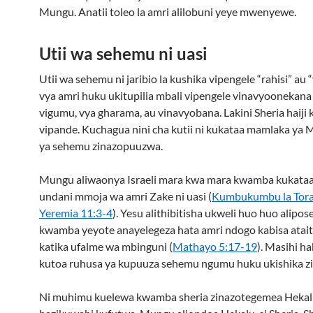
Mungu. Anatii toleo la amri alilobuni yeye mwenyewe.
Utii wa sehemu ni uasi
Utii wa sehemu ni jaribio la kushika vipengele “rahisi” au 
vya amri huku ukitupilia mbali vipengele vinavyoonekan
vigumu, vya gharama, au vinavyobana. Lakini Sheria haiji
vipande. Kuchagua nini cha kutii ni kukataa mamlaka ya 
ya sehemu zinazopuuzwa.
Mungu aliwaonya Israeli mara kwa mara kwamba kukataa
undani mmoja wa amri Zake ni uasi (
Kumbukumbu la Tora
Yeremia 11:3-4
). Yesu alithibitisha ukweli huo huo alipo
kwamba yeyote anayelegeza hata amri ndogo kabisa ata
katika ufalme wa mbinguni (
Mathayo 5:17-19
). Masihi h
kutoa ruhusa ya kupuuza sehemu ngumu huku ukishika zi
Ni muhimu kuelewa kwamba sheria zinazotegemea Heka