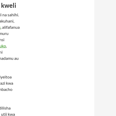
 kweli
 na sahihi.
akuhani,
u
, alifafanua
amuru
nsi
uko
,
ni
inadamu au
iyeitoa
wazi kwa
 ambacho
ilisha
utii kwa