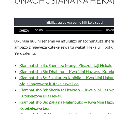
UNAOHUSIANA NA HEKA
Sikiliza au pakua somo hili kwa sauti
00:00
00:00
CHEZA
Ukurasa huu ni sehemu ya mfululizo unaochunguza sher
ambazo zingeweza kutekelezwa tu wakati Hekalu lilipok
Yerusalemu.
Kiambatisho 8a: Sheria za Mungu Zinazohitaji Hekalu
Kiambatisho 8b: Dhabihu — Kwa Nini Haziwezi Kutek
Kiambatisho 8c: Sikukuu za Kibiblia — Kwa Nini Haku
Moja Inayoweza Kutekelezwa Leo
Kiambatisho 8d: Sheria za Utakaso — Kwa Nini Haziwe
Kutekelezwa Bila Hekalu
Kiambatisho 8e: Zaka na Malimbuko — Kwa Nini Hazi
Kutekelezwa Leo