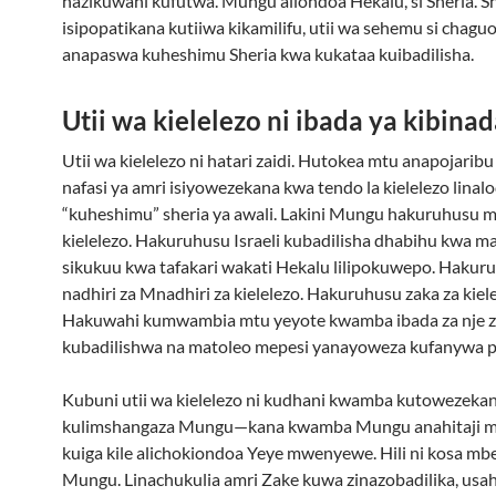
hazikuwahi kufutwa. Mungu aliondoa Hekalu, si Sheria. S
isipopatikana kutiiwa kikamilifu, utii wa sehemu si cha
anapaswa kuheshimu Sheria kwa kukataa kuibadilisha.
Utii wa kielelezo ni ibada ya kibin
Utii wa kielelezo ni hatari zaidi. Hutokea mtu anapojarib
nafasi ya amri isiyowezekana kwa tendo la kielelezo linal
“kuheshimu” sheria ya awali. Lakini Mungu hakuruhusu m
kielelezo. Hakuruhusu Israeli kubadilisha dhabihu kwa m
sikukuu kwa tafakari wakati Hekalu lilipokuwepo. Hakur
nadhiri za Mnadhiri za kielelezo. Hakuruhusu zaka za kiele
Hakuwahi kumwambia mtu yeyote kwamba ibada za nje 
kubadilishwa na matoleo mepesi yanayoweza kufanywa p
Kubuni utii wa kielelezo ni kudhani kwamba kutowezekan
kulimshangaza Mungu—kana kwamba Mungu anahitaji m
kuiga kile alichokiondoa Yeye mwenyewe. Hili ni kosa mbe
Mungu. Linachukulia amri Zake kuwa zinazobadilika, usa