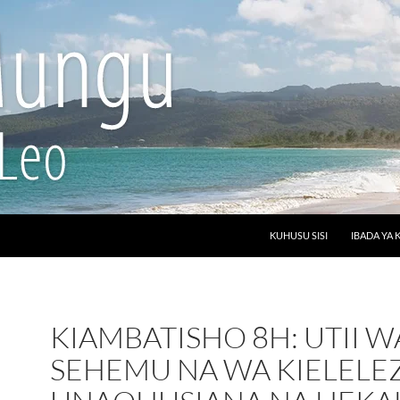
SKIP TO CONTENT
KUHUSU SISI
IBADA YA K
KIAMBATISHO 8H: UTII W
SEHEMU NA WA KIELELE