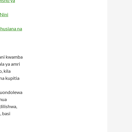
isho ya
Nini
ohusiana na
mani kwamba
la ya amri
, kila
na kupitia
kuondolewa
amua
ilishwa,
 basi