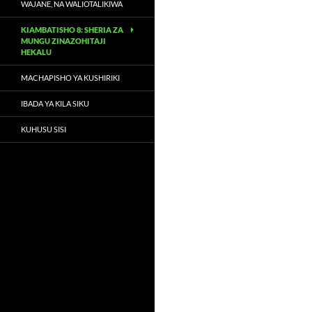
WAJANE, NA WALIOTALIKIWA
KIAMBATISHO 8: SHERIA ZA
MUNGU ZINAZOHITAJI
HEKALU
MACHAPISHO YA KUSHIRIKI
IBADA YA KILA SIKU
KUHUSU SISI