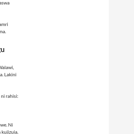
paswa
amri
ma.
gu
Walawi,
a. Lakini
i rahisi:
we. Ni
kujizuia.