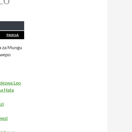
LU
PAKUA
ia za Mungu
uwepo
elezwa Leo
na Hata
zi
wezi