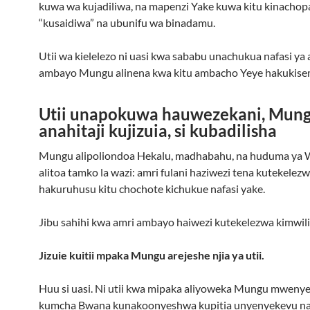
kuwa wa kujadiliwa, na mapenzi Yake kuwa kitu kinacho
“kusaidiwa” na ubunifu wa binadamu.
Utii wa kielelezo ni uasi kwa sababu unachukua nafasi ya 
ambayo Mungu alinena kwa kitu ambacho Yeye hakukise
Utii unapokuwa hauwezekani, Mun
anahitaji kujizuia, si kubadilisha
Mungu alipoliondoa Hekalu, madhabahu, na huduma ya 
alitoa tamko la wazi: amri fulani haziwezi tena kutekelezw
hakuruhusu kitu chochote kichukue nafasi yake.
Jibu sahihi kwa amri ambayo haiwezi kutekelezwa kimwili n
Jizuie kuitii mpaka Mungu arejeshe njia ya utii.
Huu si uasi. Ni utii kwa mipaka aliyoweka Mungu mwenye
kumcha Bwana kunakoonyeshwa kupitia unyenyekevu na 