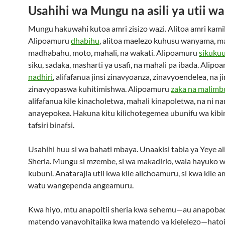
Usahihi wa Mungu na asili ya utii wa
Mungu hakuwahi kutoa amri zisizo wazi. Alitoa amri kamili
Alipoamuru
dhabihu
, alitoa maelezo kuhusu wanyama, m
madhabahu, moto, mahali, na wakati. Alipoamuru
sikuku
siku, sadaka, masharti ya usafi, na mahali pa ibada. Alipo
nadhiri
, alifafanua jinsi zinavyoanza, zinavyoendelea, na ji
zinavyopaswa kuhitimishwa. Alipoamuru
zaka na malimb
alifafanua kile kinacholetwa, mahali kinapoletwa, na ni na
anayepokea. Hakuna kitu kilichotegemea ubunifu wa kib
tafsiri binafsi.
Usahihi huu si wa bahati mbaya. Unaakisi tabia ya Yeye al
Sheria. Mungu si mzembe, si wa makadirio, wala hayuko 
kubuni. Anatarajia utii kwa kile alichoamuru, si kwa kile
watu wangependa angeamuru.
Kwa hiyo, mtu anapoitii sheria kwa sehemu—au anapobad
matendo yanayohitajika kwa matendo ya kielelezo—hatoi 