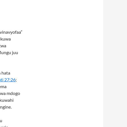
“vinavyofaa”
a kuwa
 kwa
Mungu juu
 hata
ti 27:26
;
sema
itwa mdogo
akuwahi
ngine.
lu