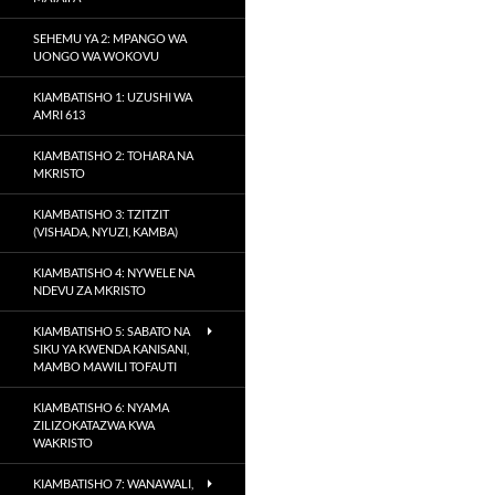
SEHEMU YA 2: MPANGO WA
UONGO WA WOKOVU
KIAMBATISHO 1: UZUSHI WA
AMRI 613
KIAMBATISHO 2: TOHARA NA
MKRISTO
KIAMBATISHO 3: TZITZIT
(VISHADA, NYUZI, KAMBA)
KIAMBATISHO 4: NYWELE NA
NDEVU ZA MKRISTO
KIAMBATISHO 5: SABATO NA
SIKU YA KWENDA KANISANI,
MAMBO MAWILI TOFAUTI
KIAMBATISHO 6: NYAMA
ZILIZOKATAZWA KWA
WAKRISTO
KIAMBATISHO 7: WANAWALI,