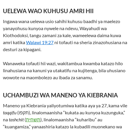
UELEWA WAO KUHUSU AMRI HII
Ingawa wana uelewa usio sahihi kuhusu baadhi ya maelezo
yanayohusu kunyoa nywele na ndevu, Wayahudi wa
Kiothodoksi, tangu zamani za kale, wameelewa daima kuwa
amri katika
Walawi 19:27
ni tofauti na sheria zinazohusiana na
desturi za kipagani.
Wanaweka tofauti hii wazi, wakitambua kwamba katazo hilo
linahusiana na kanuni ya utakatifu na kujitenga, bila uhusiano
wowote na maombolezo au ibada za sanamu.
UCHAMBUZI WA MANENO YA KIEBRANIA
Maneno ya Kiebrania yaliyotumiwa katika aya ya 27, kama vile
taqqifu
(תקפו), linalomaanisha “kukata au kunyoa kuzunguka,”
na
tashchit
(
תשחית
), linalomaanisha “kuharibu” au
“kuangamiza,” yanaashiria katazo la kubadili muonekano wa