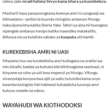
ndevu zake
mradi hafanyi hivyo kama ishara ya kuomboleza
.
Masharti haya yanayoongezwa kwenye amri ni uongezaji wa
kibinadamu—jaribio la kuunda visingizio ambavyo Mungu
hakuvijumuisha katika Sheria Yake. Tafsiri ya aina hii huongeza
vipengele ambavyo havipo katika maandiko matakatifu,
ikifunua nia ya kutafuta sababu za
kuepuka
utii kamili.
KUREKEBISHA AMRI NI UASI
Mtazamo huu wa kurekebisha amri kulingana na urahisi wa
mtu binafsi, badala ya kufuata kile kilichoagizwa waziwazi, ni
kinyume na roho ya utii kwa mapenzi ya Mungu. Vifungu
vinavyotaja kunyoa kwa ajili ya wafu hutumika kama onyo
kwamba kisingizio hiki hakiwezi kuhalalisha kuvunja amri
kuhusu nywele na ndevu.
WAYAHUDI WA KIOTHODOKSI