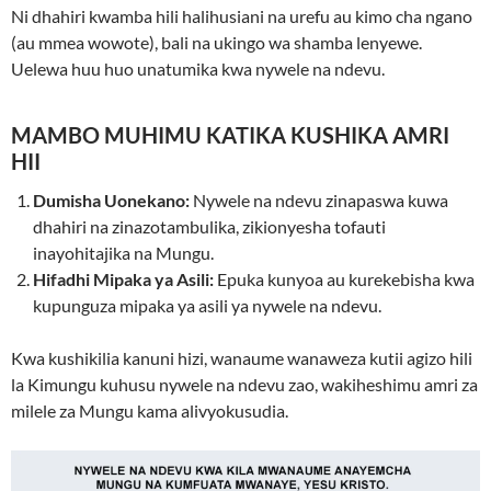
Ni dhahiri kwamba hili halihusiani na urefu au kimo cha ngano
(au mmea wowote), bali na ukingo wa shamba lenyewe.
Uelewa huu huo unatumika kwa nywele na ndevu.
MAMBO MUHIMU KATIKA KUSHIKA AMRI
HII
Dumisha Uonekano:
Nywele na ndevu zinapaswa kuwa
dhahiri na zinazotambulika, zikionyesha tofauti
inayohitajika na Mungu.
Hifadhi Mipaka ya Asili:
Epuka kunyoa au kurekebisha kwa
kupunguza mipaka ya asili ya nywele na ndevu.
Kwa kushikilia kanuni hizi, wanaume wanaweza kutii agizo hili
la Kimungu kuhusu nywele na ndevu zao, wakiheshimu amri za
milele za Mungu kama alivyokusudia.