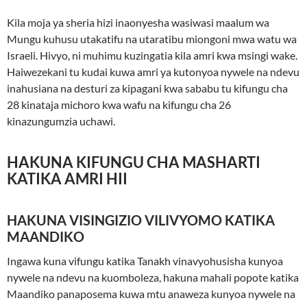
Kila moja ya sheria hizi inaonyesha wasiwasi maalum wa
Mungu kuhusu utakatifu na utaratibu miongoni mwa watu wa
Israeli. Hivyo, ni muhimu kuzingatia kila amri kwa msingi wake.
Haiwezekani tu kudai kuwa amri ya kutonyoa nywele na ndevu
inahusiana na desturi za kipagani kwa sababu tu kifungu cha
28 kinataja michoro kwa wafu na kifungu cha 26
kinazungumzia uchawi.
HAKUNA KIFUNGU CHA MASHARTI
KATIKA AMRI HII
HAKUNA VISINGIZIO VILIVYOMO KATIKA
MAANDIKO
Ingawa kuna vifungu katika Tanakh vinavyohusisha kunyoa
nywele na ndevu na kuomboleza, hakuna mahali popote katika
Maandiko panaposema kuwa mtu anaweza kunyoa nywele na