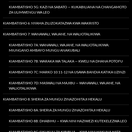
KIAMBATISHO 5G: KAZI NA SABATO — KUKABILIANA NA CHANGAMOTO
ZA ULIMWENGU WA LEO
KIAMBATISHO 6: NYAMA ZILIZOKATAZWA KWA WAKRISTO
KIAMBATISHO 7: WANAWALI, WAJANE, NA WALIOTALIKIWA
KIAMBATISHO 7A: WANAWALI, WAJANE, NA WALIOTALIKIWA:
MIUNGANO AMBAYO MUNGU ANAKUBALI
KIAMBATISHO 7B: WARAKA WA TALAKA — KWELI NA DHANA POTOFU
KIAMBATISHO 7C: MARKO 10:11-12 NA USAWA BANDIA KATIKA UZINZI
KIAMBATISHO 7D: MASWALI NA MAJIBU — WANAWALI, WAJANE, NA
WALIOTALIKIWA
KIAMBATISHO 8: SHERIA ZA MUNGU ZINAZOHITAJI HEKALU
KIAMBATISHO 8A: SHERIA ZA MUNGU ZINAZOHITAJI HEKALU
KIAMBATISHO 8B: DHABIHU — KWA NINI HAZIWEZI KUTEKELEZWA LEO
KIAMBATISHO 8C: SIKUKUU ZA KIBIBLIA — KWA NINI HAKUNA HATA