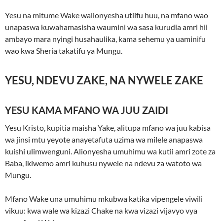
Yesu na mitume Wake walionyesha utiifu huu, na mfano wao
unapaswa kuwahamasisha waumini wa sasa kurudia amri hii
ambayo mara nyingi husahaulika, kama sehemu ya uaminifu
wao kwa Sheria takatifu ya Mungu.
YESU, NDEVU ZAKE, NA NYWELE ZAKE
YESU KAMA MFANO WA JUU ZAIDI
Yesu Kristo, kupitia maisha Yake, alitupa mfano wa juu kabisa
wa jinsi mtu yeyote anayetafuta uzima wa milele anapaswa
kuishi ulimwenguni. Alionyesha umuhimu wa kutii amri zote za
Baba, ikiwemo amri kuhusu nywele na ndevu za watoto wa
Mungu.
Mfano Wake una umuhimu mkubwa katika vipengele viwili
vikuu: kwa wale wa kizazi Chake na kwa vizazi vijavyo vya