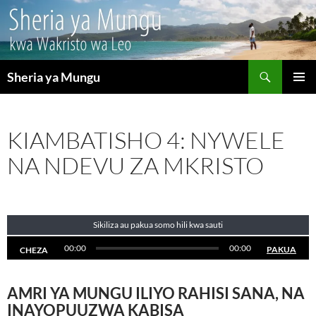
Search
Sheria ya Mungu
SKIP
PRIMAR
TO
MENU
CONTENT
KIAMBATISHO 4: NYWELE
NA NDEVU ZA MKRISTO
Sikiliza au pakua somo hili kwa sauti
00:00
00:00
PAKUA
CHEZA
AMRI YA MUNGU ILIYO RAHISI SANA, NA
INAYOPUUZWA KABISA