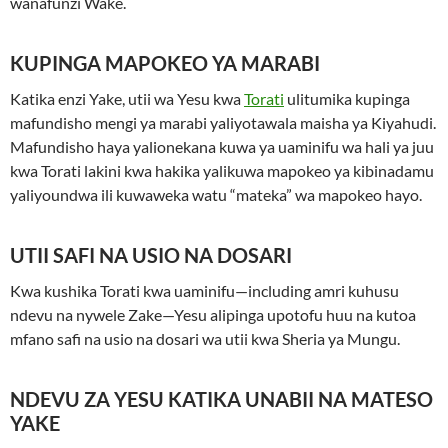
wanafunzi Wake.
KUPINGA MAPOKEO YA MARABI
Katika enzi Yake, utii wa Yesu kwa
Torati
ulitumika kupinga
mafundisho mengi ya marabi yaliyotawala maisha ya Kiyahudi.
Mafundisho haya yalionekana kuwa ya uaminifu wa hali ya juu
kwa Torati lakini kwa hakika yalikuwa mapokeo ya kibinadamu
yaliyoundwa ili kuwaweka watu “mateka” wa mapokeo hayo.
UTII SAFI NA USIO NA DOSARI
Kwa kushika Torati kwa uaminifu—including amri kuhusu
ndevu na nywele Zake—Yesu alipinga upotofu huu na kutoa
mfano safi na usio na dosari wa utii kwa Sheria ya Mungu.
NDEVU ZA YESU KATIKA UNABII NA MATESO
YAKE