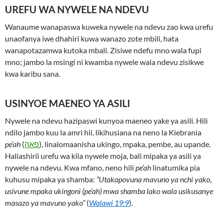
UREFU WA NYWELE NA NDEVU
Wanaume wanapaswa kuweka nywele na ndevu zao kwa urefu
unaofanya iwe dhahiri kuwa wanazo zote mbili, hata
wanapotazamwa kutoka mbali. Zisiwe ndefu mno wala fupi
mno; jambo la msingi ni kwamba nywele wala ndevu zisikwe
kwa karibu sana.
USINYOE MAENEO YA ASILI
Nywele na ndevu hazipaswi kunyoa maeneo yake ya asili. Hili
ndilo jambo kuu la amri hii, likihusiana na neno la Kiebrania
pe’ah
(
פאה
), linalomaanisha ukingo, mpaka, pembe, au upande.
Haliashirii urefu wa kila nywele moja, bali mipaka ya asili ya
nywele na ndevu. Kwa mfano, neno hili
pe’ah
linatumika pia
kuhusu mipaka ya shamba:
“Utakapovuna mavuno ya nchi yako,
usivune mpaka ukingoni (pe’ah) mwa shamba lako wala usikusanye
masazo ya mavuno yako”
(
Walawi 19:9
).