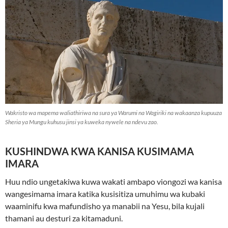
Wakristo wa mapema waliathiriwa na sura ya Warumi na Wagiriki na wakaanza kupuuza
Sheria ya Mungu kuhusu jinsi ya kuweka nywele na ndevu zao.
KUSHINDWA KWA KANISA KUSIMAMA
IMARA
Huu ndio ungetakiwa kuwa wakati ambapo viongozi wa kanisa
wangesimama imara katika kusisitiza umuhimu wa kubaki
waaminifu kwa mafundisho ya manabii na Yesu, bila kujali
thamani au desturi za kitamaduni.