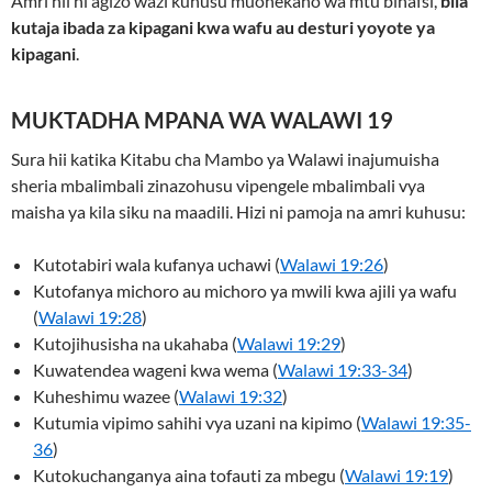
Amri hii ni agizo wazi kuhusu muonekano wa mtu binafsi,
bila
kutaja ibada za kipagani kwa wafu au desturi yoyote ya
kipagani
.
MUKTADHA MPANA WA WALAWI 19
Sura hii katika Kitabu cha Mambo ya Walawi inajumuisha
sheria mbalimbali zinazohusu vipengele mbalimbali vya
maisha ya kila siku na maadili. Hizi ni pamoja na amri kuhusu:
Kutotabiri wala kufanya uchawi (
Walawi 19:26
)
Kutofanya michoro au michoro ya mwili kwa ajili ya wafu
(
Walawi 19:28
)
Kutojihusisha na ukahaba (
Walawi 19:29
)
Kuwatendea wageni kwa wema (
Walawi 19:33-34
)
Kuheshimu wazee (
Walawi 19:32
)
Kutumia vipimo sahihi vya uzani na kipimo (
Walawi 19:35-
36
)
Kutokuchanganya aina tofauti za mbegu (
Walawi 19:19
)