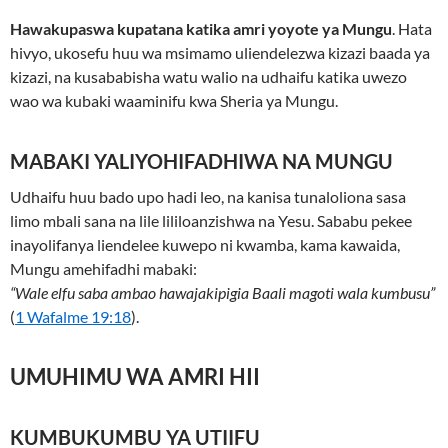
Hawakupaswa kupatana katika amri yoyote ya Mungu
. Hata
hivyo, ukosefu huu wa msimamo uliendelezwa kizazi baada ya
kizazi, na kusababisha watu walio na udhaifu katika uwezo
wao wa kubaki waaminifu kwa Sheria ya Mungu.
MABAKI YALIYOHIFADHIWA NA MUNGU
Udhaifu huu bado upo hadi leo, na kanisa tunaloliona sasa
limo mbali sana na lile lililoanzishwa na Yesu. Sababu pekee
inayolifanya liendelee kuwepo ni kwamba, kama kawaida,
Mungu amehifadhi mabaki:
“Wale elfu saba ambao hawajakipigia Baali magoti wala kumbusu”
(
1 Wafalme 19:18
).
UMUHIMU WA AMRI HII
KUMBUKUMBU YA UTIIFU