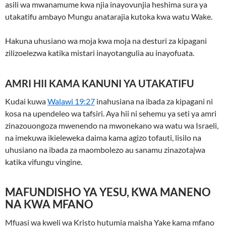
asili wa mwanamume kwa njia inayovunjia heshima sura ya
utakatifu ambayo Mungu anatarajia kutoka kwa watu Wake.
Hakuna uhusiano wa moja kwa moja na desturi za kipagani
zilizoelezwa katika mistari inayotangulia au inayofuata.
AMRI HII KAMA KANUNI YA UTAKATIFU
Kudai kuwa
Walawi 19:27
inahusiana na ibada za kipagani ni
kosa na upendeleo wa tafsiri. Aya hii ni sehemu ya seti ya amri
zinazouongoza mwenendo na mwonekano wa watu wa Israeli,
na imekuwa ikieleweka daima kama agizo tofauti, lisilo na
uhusiano na ibada za maombolezo au sanamu zinazotajwa
katika vifungu vingine.
MAFUNDISHO YA YESU, KWA MANENO
NA KWA MFANO
Mfuasi wa kweli wa Kristo hutumia maisha Yake kama mfano