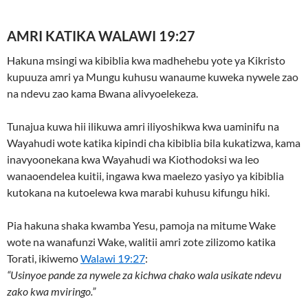
AMRI KATIKA WALAWI 19:27
Hakuna msingi wa kibiblia kwa madhehebu yote ya Kikristo
kupuuza amri ya Mungu kuhusu wanaume kuweka nywele zao
na ndevu zao kama Bwana alivyoelekeza.
Tunajua kuwa hii ilikuwa amri iliyoshikwa kwa uaminifu na
Wayahudi wote katika kipindi cha kibiblia bila kukatizwa, kama
inavyoonekana kwa Wayahudi wa Kiothodoksi wa leo
wanaoendelea kuitii, ingawa kwa maelezo yasiyo ya kibiblia
kutokana na kutoelewa kwa marabi kuhusu kifungu hiki.
Pia hakuna shaka kwamba Yesu, pamoja na mitume Wake
wote na wanafunzi Wake, walitii amri zote zilizomo katika
Torati, ikiwemo
Walawi 19:27
:
“Usinyoe pande za nywele za kichwa chako wala usikate ndevu
zako kwa mviringo.”