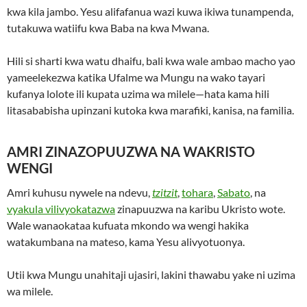
kwa kila jambo. Yesu alifafanua wazi kuwa ikiwa tunampenda,
tutakuwa watiifu kwa Baba na kwa Mwana.
Hili si sharti kwa watu dhaifu, bali kwa wale ambao macho yao
yameelekezwa katika Ufalme wa Mungu na wako tayari
kufanya lolote ili kupata uzima wa milele—hata kama hili
litasababisha upinzani kutoka kwa marafiki, kanisa, na familia.
AMRI ZINAZOPUUZWA NA WAKRISTO
WENGI
Amri kuhusu nywele na ndevu,
tzitzit
,
tohara
,
Sabato
, na
vyakula vilivyokatazwa
zinapuuzwa na karibu Ukristo wote.
Wale wanaokataa kufuata mkondo wa wengi hakika
watakumbana na mateso, kama Yesu alivyotuonya.
Utii kwa Mungu unahitaji ujasiri, lakini thawabu yake ni uzima
wa milele.