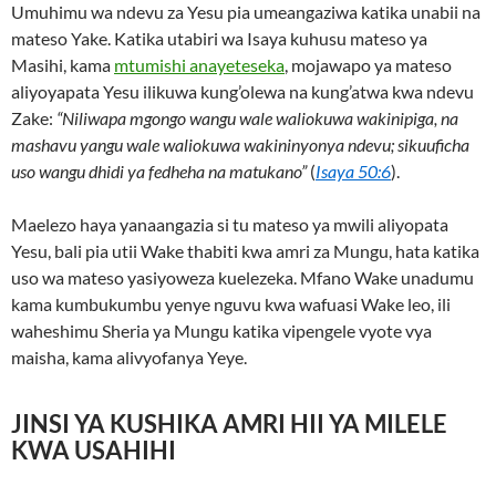
Umuhimu wa ndevu za Yesu pia umeangaziwa katika unabii na
mateso Yake. Katika utabiri wa Isaya kuhusu mateso ya
Masihi, kama
mtumishi anayeteseka
, mojawapo ya mateso
aliyoyapata Yesu ilikuwa kung’olewa na kung’atwa kwa ndevu
Zake:
“Niliwapa mgongo wangu wale waliokuwa wakinipiga, na
mashavu yangu wale waliokuwa wakininyonya ndevu; sikuuficha
uso wangu dhidi ya fedheha na matukano”
(
Isaya 50:6
).
Maelezo haya yanaangazia si tu mateso ya mwili aliyopata
Yesu, bali pia utii Wake thabiti kwa amri za Mungu, hata katika
uso wa mateso yasiyoweza kuelezeka. Mfano Wake unadumu
kama kumbukumbu yenye nguvu kwa wafuasi Wake leo, ili
waheshimu Sheria ya Mungu katika vipengele vyote vya
maisha, kama alivyofanya Yeye.
JINSI YA KUSHIKA AMRI HII YA MILELE
KWA USAHIHI