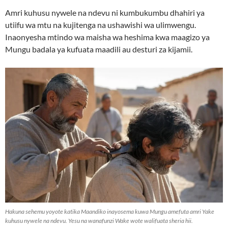
Amri kuhusu nywele na ndevu ni kumbukumbu dhahiri ya
utiifu wa mtu na kujitenga na ushawishi wa ulimwengu.
Inaonyesha mtindo wa maisha wa heshima kwa maagizo ya
Mungu badala ya kufuata maadili au desturi za kijamii.
Hakuna sehemu yoyote katika Maandiko inayosema kuwa Mungu amefuta amri Yake
kuhusu nywele na ndevu. Yesu na wanafunzi Wake wote walifuata sheria hii.