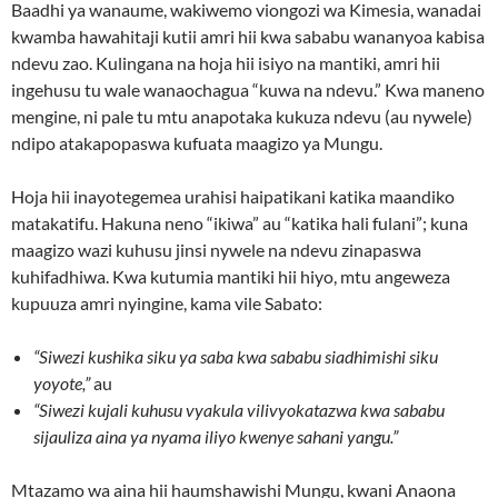
Baadhi ya wanaume, wakiwemo viongozi wa Kimesia, wanadai
kwamba hawahitaji kutii amri hii kwa sababu wananyoa kabisa
ndevu zao. Kulingana na hoja hii isiyo na mantiki, amri hii
ingehusu tu wale wanaochagua “kuwa na ndevu.” Kwa maneno
mengine, ni pale tu mtu anapotaka kukuza ndevu (au nywele)
ndipo atakapopaswa kufuata maagizo ya Mungu.
Hoja hii inayotegemea urahisi haipatikani katika maandiko
matakatifu. Hakuna neno “ikiwa” au “katika hali fulani”; kuna
maagizo wazi kuhusu jinsi nywele na ndevu zinapaswa
kuhifadhiwa. Kwa kutumia mantiki hii hiyo, mtu angeweza
kupuuza amri nyingine, kama vile Sabato:
“Siwezi kushika siku ya saba kwa sababu siadhimishi siku
yoyote,”
au
“Siwezi kujali kuhusu vyakula vilivyokatazwa kwa sababu
sijauliza aina ya nyama iliyo kwenye sahani yangu.”
Mtazamo wa aina hii haumshawishi Mungu, kwani Anaona