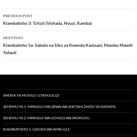
Post
PREVIOUS POST
navigation
Kiambatisho 3: Tzitzit (Vishada, Nyuzi, Kamba)
NEXT POST
Kiambatisho 5a: Sabato na Siku ya Kwenda Kanisani, Mambo Mawili
Tofauti
SHERIA YA MUNGU: UTANGULIZI
SEHEMU YA 1: MPANGO MKUBWA WA SHETANI DHIDI YA MATAIFA
SEHEMU YA 2: MPANGO WA UONGO WA WOKOVU
KIAMBATISHO 1: UZUSHI WA AMRI 613