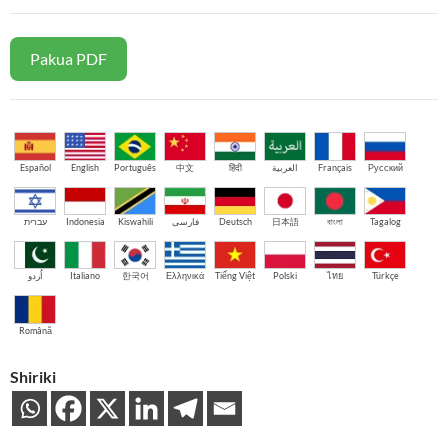
Pakua PDF
Español
English
Português
中文
हिंदी
العربية
Français
Русский
עברית
Indonesia
Kiswahili
فارسی
Deutsch
日本語
বাংলা
Tagalog
اُردو
Italiano
한국어
Ελληνικά
Tiếng Việt
Polski
ไทย
Türkçe
Română
Shiriki