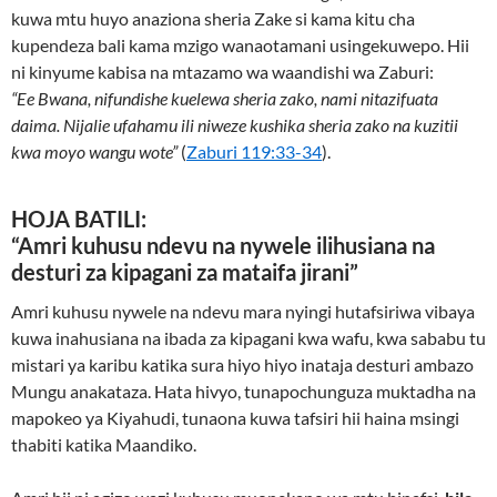
kuwa mtu huyo anaziona sheria Zake si kama kitu cha
kupendeza bali kama mzigo wanaotamani usingekuwepo. Hii
ni kinyume kabisa na mtazamo wa waandishi wa Zaburi:
“Ee Bwana, nifundishe kuelewa sheria zako, nami nitazifuata
daima. Nijalie ufahamu ili niweze kushika sheria zako na kuzitii
kwa moyo wangu wote”
(
Zaburi 119:33-34
).
HOJA BATILI:
“Amri kuhusu ndevu na nywele ilihusiana na
desturi za kipagani za mataifa jirani”
Amri kuhusu nywele na ndevu mara nyingi hutafsiriwa vibaya
kuwa inahusiana na ibada za kipagani kwa wafu, kwa sababu tu
mistari ya karibu katika sura hiyo hiyo inataja desturi ambazo
Mungu anakataza. Hata hivyo, tunapochunguza muktadha na
mapokeo ya Kiyahudi, tunaona kuwa tafsiri hii haina msingi
thabiti katika Maandiko.