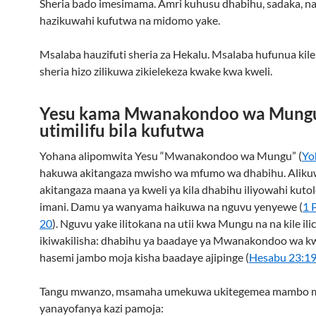
Sheria bado imesimama. Amri kuhusu dhabihu, sadaka, n
hazikuwahi kufutwa na midomo yake.
Msalaba hauzifuti sheria za Hekalu. Msalaba hufunua ki
sheria hizo zilikuwa zikielekeza kwake kwa kweli.
Yesu kama Mwanakondoo wa Mung
utimilifu bila kufutwa
Yohana alipomwita Yesu “Mwanakondoo wa Mungu” (
Yo
hakuwa akitangaza mwisho wa mfumo wa dhabihu. Alik
akitangaza maana ya kweli ya kila dhabihu iliyowahi kut
imani. Damu ya wanyama haikuwa na nguvu yenyewe (
1 
20
). Nguvu yake ilitokana na utii kwa Mungu na na kile i
ikiwakilisha: dhabihu ya baadaye ya Mwanakondoo wa k
hasemi jambo moja kisha baadaye ajipinge (
Hesabu 23:1
Tangu mwanzo, msamaha umekuwa ukitegemea mambo m
yanayofanya kazi pamoja: