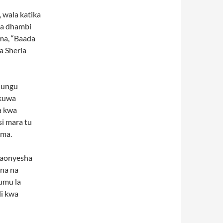
 wala katika
la dhambi
ema, “Baada
 Sheria
Mungu
 kuwa
a kwa
i mara tu
ema.
naonyesha
na na
kumu la
li kwa