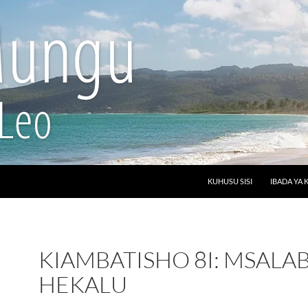
SKIP TO CONTENT
KUHUSU SISI
IBADA YA K
KIAMBATISHO 8I: MSALA
HEKALU