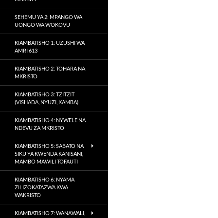
SEHEMU YA 2: MPANGO WA
UONGO WA WOKOVU
KIAMBATISHO 1: UZUSHI WA
AMRI 613
KIAMBATISHO 2: TOHARA NA
MKRISTO
KIAMBATISHO 3: TZITZIT
(VISHADA, NYUZI, KAMBA)
KIAMBATISHO 4: NYWELE NA
NDEVU ZA MKRISTO
KIAMBATISHO 5: SABATO NA
SIKU YA KWENDA KANISANI,
MAMBO MAWILI TOFAUTI
KIAMBATISHO 6: NYAMA
ZILIZOKATAZWA KWA
WAKRISTO
KIAMBATISHO 7: WANAWALI,