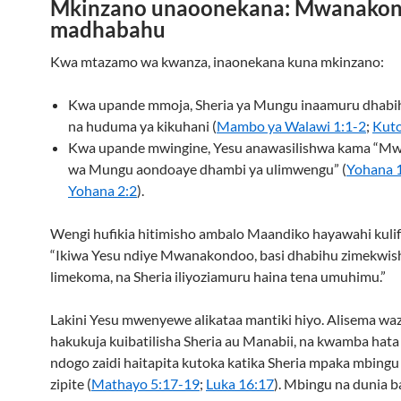
Mkinzano unaoonekana: Mwanakon
madhabahu
Kwa mtazamo wa kwanza, inaonekana kuna mkinzano:
Kwa upande mmoja, Sheria ya Mungu inaamuru dhabih
na huduma ya kikuhani (
Mambo ya Walawi 1:1-2
;
Kuto
Kwa upande mwingine, Yesu anawasilishwa kama “
wa Mungu aondoaye dhambi ya ulimwengu” (
Yohana 
Yohana 2:2
).
Wengi hufikia hitimisho ambalo Maandiko hayawahi kuli
“Ikiwa Yesu ndiye Mwanakondoo, basi dhabihu zimekwis
limekoma, na Sheria iliyoziamuru haina tena umuhimu.”
Lakini Yesu mwenyewe alikataa mantiki hiyo. Alisema w
hakukuja kuibatilisha Sheria au Manabii, na kwamba hata 
ndogo zaidi haitapita kutoka katika Sheria mpaka mbingu
zipite (
Mathayo 5:17-19
;
Luka 16:17
). Mbingu na dunia b