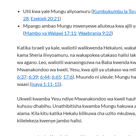
Utii kwa yale Mungu aliyoamuru (
Kumbukumbu la Tora
28
;
Ezekieli 20:21
)
Mpango ambao Mungu mwenyewe aliuteua kwa ajili y
(
Mambo ya Walawi 17:11
;
Waebrania 9:22
)
Katika Israeli ya kale, waliotii walikwenda Hekaluni, wak
kama Sheria ilivyoamuru, na wakapokea utakaso halisi la
wa agano. Leo, waliotii wanaongozwa na Baba kwenda k
Mwanakondoo wa kweli, Yesu, kwa ajili ya utakaso wa mile
6:37
;
6:39
;
6:44
;
6:65
;
17:6
). Muundo ni uleule: Mungu h
waasi (
Isaya 1:11-15
).
Ukweli kwamba Yesu ndiye Mwanakondoo wa kweli hauh
kuhusu dhabihu. Unathibitisha kwamba Mungu hakuwa a
alama. Kila kitu katika Hekalu kilikuwa cha uzito mkubwa, 
kilielekeza kwenye jambo halisi.