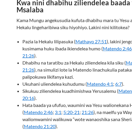
Kwa nini dhabihu ziliendelea baada
Msalaba
Kama Mungu angekusudia kufuta dhabihu mara tu Yesu a
Hekalu lingeharibiwa siku hiyohiyo. Lakini nini kilitokea?
Pazia la Hekalu lilipasuka (
Mathayo 27:51
), lakini jeng
kusimama huku ibada ikiendelea humo (
Matendo 2:46
21:26
).
Dhabihu na taratibu za Hekalu ziliendelea kila siku (
Ma
21:26
), na simulizi lote la Matendo linachukulia pataka
palipokuwa likifanya kazi.
Ukuhani uliendelea kuhudumu (
Matendo 4:1
;
6:7
).
Sikukuu ziliendelea kuadhimishwa Yerusalemu (
Maten
20:16
).
Hata baada ya ufufuo, waumini wa Yesu walionekana 
(
Matendo 2:46
;
3:1
;
5:20-21
;
21:26
), na maelfu ya Wa
waliomwamini walikuwa “wote wanaoshika sana Sheri
(
Matendo 21:20
).