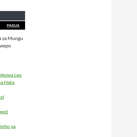
PAKUA
ia za Mungu
uwepo
elezwa Leo
na Hata
zi
wezi
isho ya