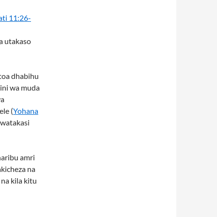
ti 11:26-
a utakaso
atoa dhabihu
kini wa muda
wa
le (
Yohana
awatakasi
aribu amri
kicheza na
na kila kitu