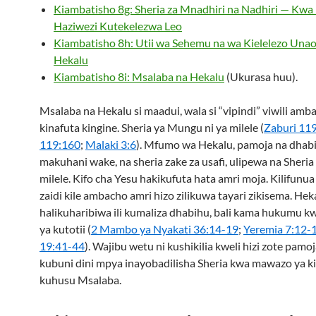
Kiambatisho 8g: Sheria za Mnadhiri na Nadhiri — Kwa 
Haziwezi Kutekelezwa Leo
Kiambatisho 8h: Utii wa Sehemu na wa Kielelezo Una
Hekalu
Kiambatisho 8i: Msalaba na Hekalu
(Ukurasa huu).
Msalaba na Hekalu si maadui, wala si “vipindi” viwili amb
kinafuta kingine. Sheria ya Mungu ni ya milele (
Zaburi 11
119:160
;
Malaki 3:6
). Mfumo wa Hekalu, pamoja na dhabi
makuhani wake, na sheria zake za usafi, ulipewa na Sheria
milele. Kifo cha Yesu hakikufuta hata amri moja. Kilifunu
zaidi kile ambacho amri hizo zilikuwa tayari zikisema. Hek
halikuharibiwa ili kumaliza dhabihu, bali kama hukumu k
ya kutotii (
2 Mambo ya Nyakati 36:14-19
;
Yeremia 7:12-
19:41-44
). Wajibu wetu ni kushikilia kweli hizi zote pamoj
kubuni dini mpya inayobadilisha Sheria kwa mawazo ya 
kuhusu Msalaba.