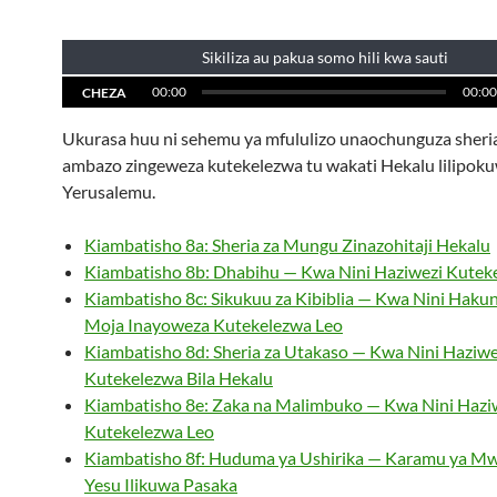
Sikiliza au pakua somo hili kwa sauti
00:00
00:00
CHEZA
Ukurasa huu ni sehemu ya mfululizo unaochunguza sher
ambazo zingeweza kutekelezwa tu wakati Hekalu lilipok
Yerusalemu.
Kiambatisho 8a: Sheria za Mungu Zinazohitaji Hekalu
Kiambatisho 8b: Dhabihu — Kwa Nini Haziwezi Kutek
Kiambatisho 8c: Sikukuu za Kibiblia — Kwa Nini Haku
Moja Inayoweza Kutekelezwa Leo
Kiambatisho 8d: Sheria za Utakaso — Kwa Nini Haziwe
Kutekelezwa Bila Hekalu
Kiambatisho 8e: Zaka na Malimbuko — Kwa Nini Hazi
Kutekelezwa Leo
Kiambatisho 8f: Huduma ya Ushirika — Karamu ya Mw
Yesu Ilikuwa Pasaka