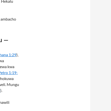
a Hekalu
le ambacho
u —
hana 1:29
),
uwa
olewa kwa
Petro 1:19-
lichokuwa
weli. Mungu
9
).
awili