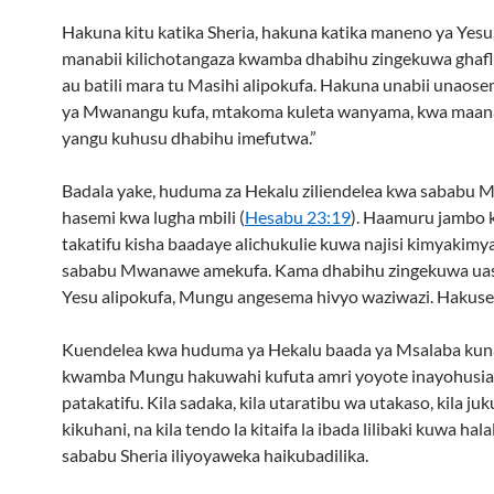
Hakuna kitu katika Sheria, hakuna katika maneno ya Yesu,
manabii kilichotangaza kwamba dhabihu zingekuwa ghaf
au batili mara tu Masihi alipokufa. Hakuna unabii unaos
ya Mwanangu kufa, mtakoma kuleta wanyama, kwa maana
yangu kuhusu dhabihu imefutwa.”
Badala yake, huduma za Hekalu ziliendelea kwa sababu 
hasemi kwa lugha mbili (
Hesabu 23:19
). Haamuru jambo
takatifu kisha baadaye alichukulie kuwa najisi kimyakimy
sababu Mwanawe amekufa. Kama dhabihu zingekuwa uas
Yesu alipokufa, Mungu angesema hivyo waziwazi. Hakus
Kuendelea kwa huduma ya Hekalu baada ya Msalaba ku
kwamba Mungu hakuwahi kufuta amri yoyote inayohusia
patakatifu. Kila sadaka, kila utaratibu wa utakaso, kila ju
kikuhani, na kila tendo la kitaifa la ibada lilibaki kuwa hala
sababu Sheria iliyoyaweka haikubadilika.