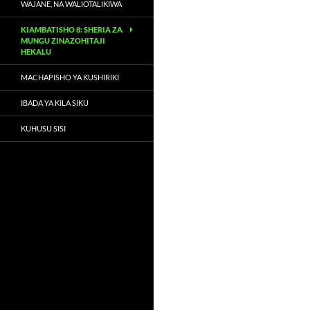
WAJANE, NA WALIOTALIKIWA
KIAMBATISHO 8: SHERIA ZA
MUNGU ZINAZOHITAJI
HEKALU
MACHAPISHO YA KUSHIRIKI
IBADA YA KILA SIKU
KUHUSU SISI