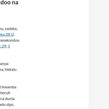
doo na
u, sadaka,
ka 28:1
).
Mwanakondoo
1:29
;
1
fanya:
ha, Hekalu
azi kwamba
herufi
 na dunia
ado zipo.