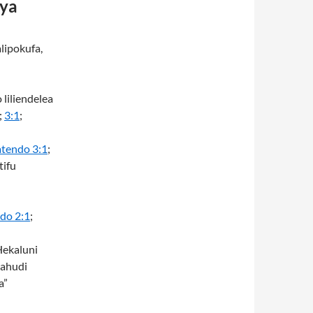
 ya
lipokufa,
o liliendelea
;
3:1
;
tendo 3:1
;
tifu
do 2:1
;
Hekaluni
yahudi
a”