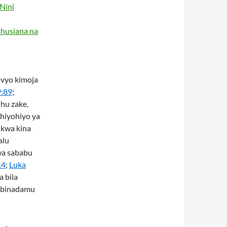
Nini
ohusiana na
avyo kimoja
9:89
;
hu zake,
 hiyohiyo ya
a kwa kina
alu
wa sababu
14
;
Luka
a bila
kibinadamu