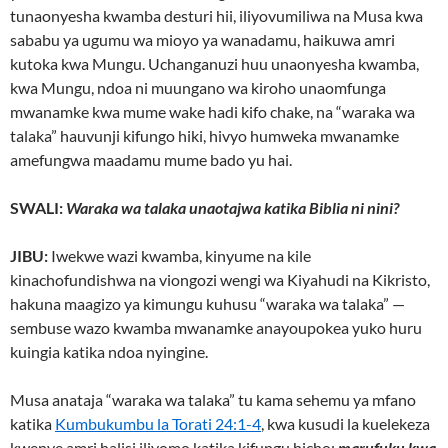
tunaonyesha kwamba desturi hii, iliyovumiliwa na Musa kwa
sababu ya ugumu wa mioyo ya wanadamu, haikuwa amri
kutoka kwa Mungu. Uchanganuzi huu unaonyesha kwamba,
kwa Mungu, ndoa ni muungano wa kiroho unaomfunga
mwanamke kwa mume wake hadi kifo chake, na “waraka wa
talaka” hauvunji kifungo hiki, hivyo humweka mwanamke
amefungwa maadamu mume bado yu hai.
SWALI:
Waraka wa talaka unaotajwa katika Biblia ni nini?
JIBU:
Iwekwe wazi kwamba, kinyume na kile
kinachofundishwa na viongozi wengi wa Kiyahudi na Kikristo,
hakuna maagizo ya kimungu kuhusu “waraka wa talaka” —
sembuse wazo kwamba mwanamke anayoupokea yuko huru
kuingia katika ndoa nyingine.
Musa anataja “waraka wa talaka” tu kama sehemu ya mfano
katika
Kumbukumbu la Torati 24:1-4
, kwa kusudi la kuelekeza
kwenye amri halisi iliyomo katika kifungu hicho:
marufuku kwa