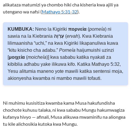
alikataza matumizi ya chombo hiki cha kisheria kwa ajili ya
utengano wa nafsi (
Mathayo 5:31-32
).
KUMBUKA:
Neno la Kigiriki
πορνεία
(
porneía
) ni
sawia na la Kiebrania
עֶרְוָה
(
ervah
). Kwa Kiebrania
lilimaanisha “uchi,” na kwa Kigiriki likapanuliwa kuwa
“kitu kisicho cha adabu.”
Porneía
haijumuishi uzinzi
[
μοιχεία
(
moicheía
)] kwa sababu katika nyakati za
kibiblia adhabu yake ilikuwa kifo. Katika Mathayo 5:32,
Yesu alitumia maneno yote mawili katika sentensi moja,
akionyesha kwamba ni mambo mawili tofauti.
Ni muhimu kusisitiza kwamba kama Musa hakufundisha
chochote kuhusu talaka, ni kwa sababu Mungu hakumwagiza
kufanya hivyo — afinali, Musa alikuwa mwaminifu na aliongea
tu kile alichosikia kutoka kwa Mungu.