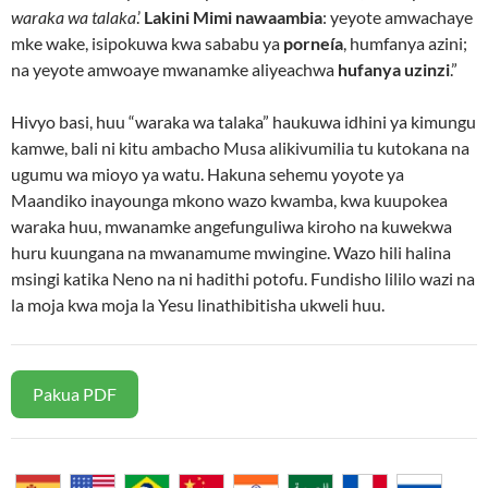
waraka wa talaka
.’
Lakini Mimi nawaambia
: yeyote amwachaye
mke wake, isipokuwa kwa sababu ya
porneía
, humfanya azini;
na yeyote amwoaye mwanamke aliyeachwa
hufanya uzinzi
.”
Hivyo basi, huu “waraka wa talaka” haukuwa idhini ya kimungu
kamwe, bali ni kitu ambacho Musa alikivumilia tu kutokana na
ugumu wa mioyo ya watu. Hakuna sehemu yoyote ya
Maandiko inayounga mkono wazo kwamba, kwa kuupokea
waraka huu, mwanamke angefunguliwa kiroho na kuwekwa
huru kuungana na mwanamume mwingine. Wazo hili halina
msingi katika Neno na ni hadithi potofu. Fundisho lililo wazi na
la moja kwa moja la Yesu linathibitisha ukweli huu.
Pakua PDF