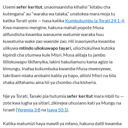
Usemi
sefer keritut
, unaomaanisha kihalisi “kitabu cha
kutengana” au “waraka wa talaka,” unatokea mara moja tu
katika Torati yote — hasa katika
Kumbukumbu la Torati 24:1-4
.
Kwa maneno mengine, hakuna mahali popote Musa
alifundisha kwamba wanaume watumie waraka huu
kuwatuma wake zao waende zao. Hii inaonyesha kwamba
ulikuwa
mtindo uliokuwapo tayari,
uliochukuliwa kutoka
kipindi cha utumwa kule Misri. Musa alitaja tu jambo
lililokuwapo likifanyika, lakini hakuliamuru kama agizo la
kimungu. Inafaa kukumbuka kwamba Musa mwenyewe,
takribani miaka arobaini kabla ya hapo, aliishi Misri na bila
shaka alifahamu aina hii ya chombo cha kisheria.
Nje ya Torati, Tanaki pia hutumia
sefer keritut
mara mbili tu —
zote kwa lugha ya sitiari, zikirejea uhusiano kati ya Mungu na
Israeli (
Yeremia 3:8
na
Isaya 50:1
).
Katika matumizi haya mawili ya mfano, hakuna dalili kwamba