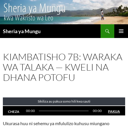
Search
Sheria ya Mungu
SKIP
PRIMAR
TO
MENU
CONTENT
KIAMBATISHO 7B: WARAKA
WA TALAKA — KWELI NA
DHANA POTOFU
Sikiliza au pakua somo hili kwa sauti
00:00
00:00
PAKUA
CHEZA
Ukurasa huu ni sehemu ya mfululizo kuhusu miungano