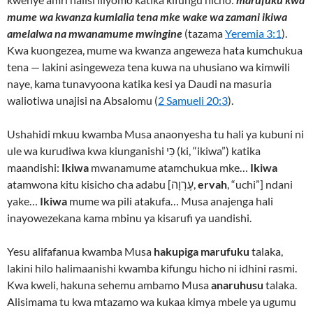
mume wa kwanza kumlalia tena mke wake wa zamani ikiwa
amelalwa na mwanamume mwingine
(tazama
Yeremia 3:1
).
Kwa kuongezea, mume wa kwanza angeweza hata kumchukua
tena — lakini asingeweza tena kuwa na uhusiano wa kimwili
naye, kama tunavyoona katika kesi ya Daudi na masuria
waliotiwa unajisi na Absalomu (
2 Samueli 20:3
).
Ushahidi mkuu kwamba Musa anaonyesha tu hali ya kubuni ni
ule wa kurudiwa kwa kiunganishi כִּי (ki, “ikiwa”) katika
maandishi:
Ikiwa
mwanamume atamchukua mke…
Ikiwa
atamwona kitu kisicho cha adabu [עֶרְוָה,
ervah
, “uchi”] ndani
yake…
Ikiwa
mume wa pili atakufa… Musa anajenga hali
inayowezekana kama mbinu ya kisarufi ya uandishi.
Yesu alifafanua kwamba Musa
hakupiga marufuku
talaka,
lakini hilo halimaanishi kwamba kifungu hicho ni idhini rasmi.
Kwa kweli, hakuna sehemu ambamo Musa
anaruhusu
talaka.
Alisimama tu kwa mtazamo wa kukaa kimya mbele ya ugumu