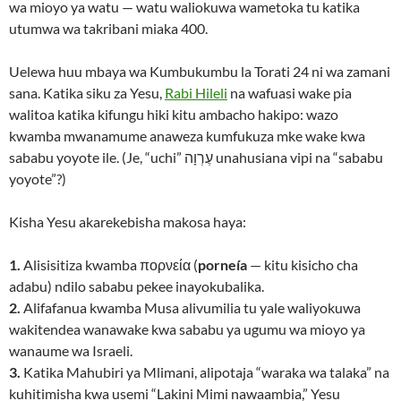
wa mioyo ya watu — watu waliokuwa wametoka tu katika
utumwa wa takribani miaka 400.
Uelewa huu mbaya wa Kumbukumbu la Torati 24 ni wa zamani
sana. Katika siku za Yesu,
Rabi Hileli
na wafuasi wake pia
walitoa katika kifungu hiki kitu ambacho hakipo: wazo
kwamba mwanamume anaweza kumfukuza mke wake kwa
sababu yoyote ile. (Je, “uchi” עֶרְוָה unahusiana vipi na “sababu
yoyote”?)
Kisha Yesu akarekebisha makosa haya:
1.
Alisisitiza kwamba πορνεία (
porneía
— kitu kisicho cha
adabu) ndilo sababu pekee inayokubalika.
2.
Alifafanua kwamba Musa alivumilia tu yale waliyokuwa
wakitendea wanawake kwa sababu ya ugumu wa mioyo ya
wanaume wa Israeli.
3.
Katika Mahubiri ya Mlimani, alipotaja “waraka wa talaka” na
kuhitimisha kwa usemi “Lakini Mimi nawaambia,” Yesu