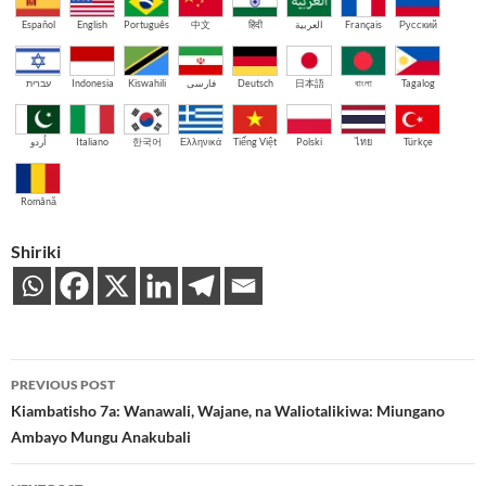
Español
English
Português
中文
हिंदी
العربية
Français
Русский
עברית
Indonesia
Kiswahili
فارسی
Deutsch
日本語
বাংলা
Tagalog
اُردو
Italiano
한국어
Ελληνικά
Tiếng Việt
Polski
ไทย
Türkçe
Română
Shiriki
Post
PREVIOUS POST
navigation
Kiambatisho 7a: Wanawali, Wajane, na Waliotalikiwa: Miungano
Ambayo Mungu Anakubali