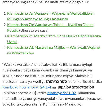
ambayo Mungu anakubali na unafuata mlolongo huu:
Kiambatisho 7a: Wanawali, Wajane, na Waliotalikiwa:
Miungano Ambayo Mungu Anakubali
Kiambatisho 7b: Waraka wa Talaka — Kweli na Dhana
Potofu
(Ukurasa wa sasa).
Kiambatisho 7c: Marko 10:11-12 na Usawa Bandia Katika
Uzinzi
Kiambatisho 7d: Maswali na Majibu — Wanawali, Wajane,
na Waliotalikiwa
“Waraka wa talaka” unaotajwa katika Biblia mara nyingi
hueleweka vibaya kana kwamba ni idhini ya kimungu ya
kuvunja ndoa na kuruhusu miungano mipya. Makala hii
inaeleza maana ya kweli ya [
סֵפֶר כְּרִיתוּת
(sefer keritut)] katika
Kumbukumbu la Torati 24:1-4
na [
βιβλίον ἀποστασίου
(biblíon apostasíou)] katika
Mathayo 5:31-32
, ikikanusha
mafundisho ya uongo yanayodai kuwa mwanamke aliyeachwa
yuko huru kuolewa tena. Kulingana na Maandiko,