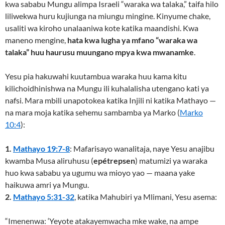
kwa sababu Mungu alimpa Israeli “waraka wa talaka,” taifa hilo
liliwekwa huru kujiunga na miungu mingine. Kinyume chake,
usaliti wa kiroho unalaaniwa kote katika maandishi. Kwa
maneno mengine,
hata kwa lugha ya mfano “waraka wa
talaka” huu haurusu muungano mpya kwa mwanamke
.
Yesu pia hakuwahi kuutambua waraka huu kama kitu
kilichoidhinishwa na Mungu ili kuhalalisha utengano kati ya
nafsi. Mara mbili unapotokea katika Injili ni katika Mathayo —
na mara moja katika sehemu sambamba ya Marko (
Marko
10:4
):
1.
Mathayo 19:7-8
: Mafarisayo wanalitaja, naye Yesu anajibu
kwamba Musa aliruhusu (
epétrepsen
) matumizi ya waraka
huo kwa sababu ya ugumu wa mioyo yao — maana yake
haikuwa amri ya Mungu.
2.
Mathayo 5:31-32
, katika Mahubiri ya Mlimani, Yesu asema:
“Imenenwa: ‘Yeyote atakayemwacha mke wake, na ampe