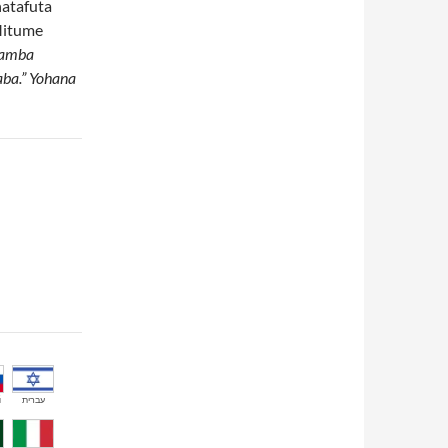
atafuta
Mitume
wamba
ba.” Yohana
й
עברית