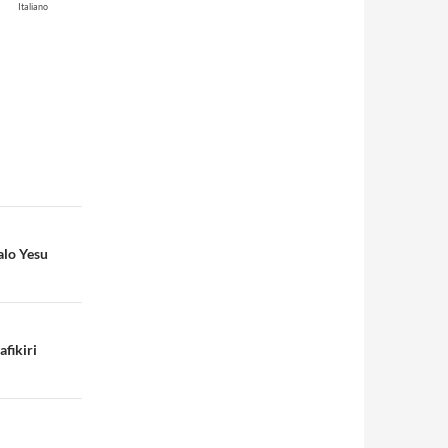
Italiano
alo Yesu
fikiri