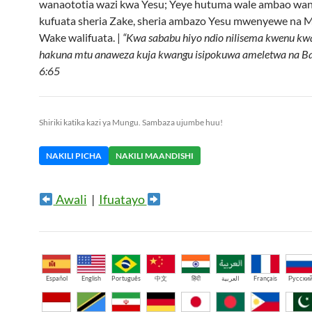
wanaototia wazi kwa Yesu; Yeye hutuma wale ambao wan
kufuata sheria Zake, sheria ambazo Yesu mwenyewe na 
Wake walifuata. |
“Kwa sababu hiyo ndio nilisema kwenu k
hakuna mtu anaweza kuja kwangu isipokuwa ameletwa na Ba
6:65
Shiriki katika kazi ya Mungu. Sambaza ujumbe huu!
NAKILI PICHA
NAKILI MAANDISHI
Awali
|
Ifuatayo
Español
English
Português
中文
हिंदी
العربية
Français
Русски