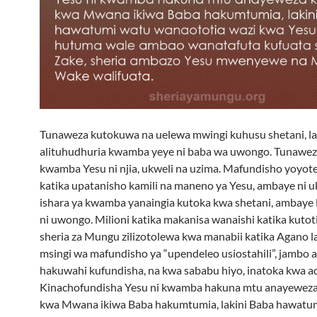
Tunaweza kutokuwa na uelewa mwingi kuhusu shetani, la
alituhudhuria kwamba yeye ni baba wa uwongo. Tunaweza
kwamba Yesu ni njia, ukweli na uzima. Mafundisho yoyote
katika upatanisho kamili na maneno ya Yesu, ambaye ni uk
ishara ya kwamba yanaingia kutoka kwa shetani, ambaye 
ni uwongo. Milioni katika makanisa wanaishi katika kutoti
sheria za Mungu zilizotolewa kwa manabii katika Agano l
msingi wa mafundisho ya “upendeleo usiostahili”, jambo
hakuwahi kufundisha, na kwa sababu hiyo, inatoka kwa ad
Kinachofundisha Yesu ni kwamba hakuna mtu anayewez
kwa Mwana ikiwa Baba hakumtumia, lakini Baba hawatu