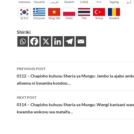
Indonesia
Kiswahili
فارسی
Deutsch
日本語
বাংলা
Tagalog
اُردو
한국어
Ελληνικά
Tiếng Việt
Polski
ไทย
Türkçe
Română
Shiriki
Post
PREVIOUS POST
navigation
0112 – Chapisho kuhusu Sheria ya Mungu: Jambo la ajabu amb
alisema ni kwamba kondoo…
NEXT POST
0114 – Chapisho kuhusu Sheria ya Mungu: Wengi kanisani wana
kwamba wokovu wa mataifa…