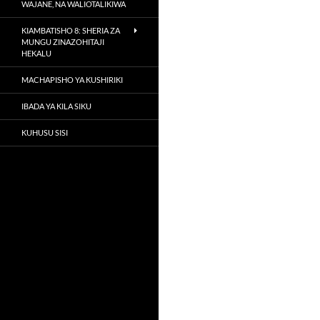
WAJANE, NA WALIOTALIKIWA
KIAMBATISHO 8: SHERIA ZA
MUNGU ZINAZOHITAJI
HEKALU
MACHAPISHO YA KUSHIRIKI
IBADA YA KILA SIKU
KUHUSU SISI