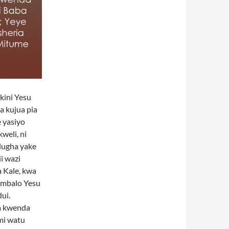
kini Yesu
 kujua pia
 yasiyo
weli, ni
lugha yake
i wazi
a Kale, kwa
 ambalo Yesu
ui.
a kwenda
mi watu