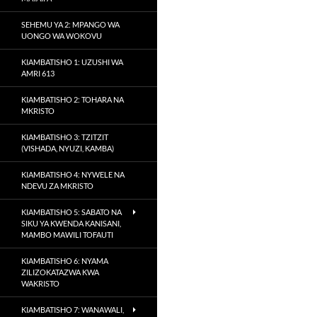
SEHEMU YA 2: MPANGO WA
UONGO WA WOKOVU
KIAMBATISHO 1: UZUSHI WA
AMRI 613
KIAMBATISHO 2: TOHARA NA
MKRISTO
KIAMBATISHO 3: TZITZIT
(VISHADA, NYUZI, KAMBA)
KIAMBATISHO 4: NYWELE NA
NDEVU ZA MKRISTO
KIAMBATISHO 5: SABATO NA
SIKU YA KWENDA KANISANI,
MAMBO MAWILI TOFAUTI
KIAMBATISHO 6: NYAMA
ZILIZOKATAZWA KWA
WAKRISTO
KIAMBATISHO 7: WANAWALI,