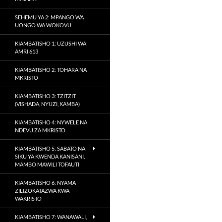
SEHEMU YA 2: MPANGO WA
UONGO WA WOKOVU
KIAMBATISHO 1: UZUSHI WA
AMRI 613
KIAMBATISHO 2: TOHARA NA
MKRISTO
KIAMBATISHO 3: TZITZIT
(VISHADA, NYUZI, KAMBA)
KIAMBATISHO 4: NYWELE NA
NDEVU ZA MKRISTO
KIAMBATISHO 5: SABATO NA
SIKU YA KWENDA KANISANI,
MAMBO MAWILI TOFAUTI
KIAMBATISHO 6: NYAMA
ZILIZOKATAZWA KWA
WAKRISTO
KIAMBATISHO 7: WANAWALI,