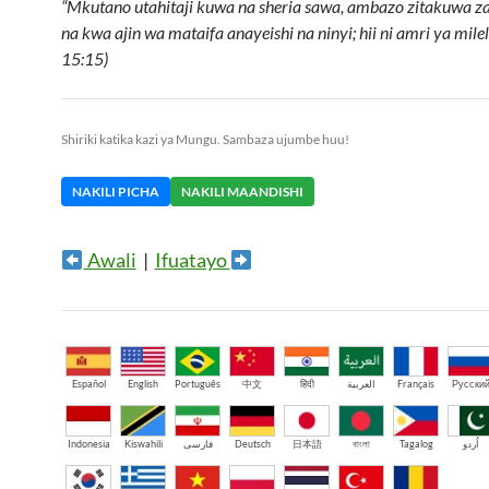
“Mkutano utahitaji kuwa na sheria sawa, ambazo zitakuwa zai
na kwa ajin wa mataifa anayeishi na ninyi; hii ni amri ya mile
15:15)
Shiriki katika kazi ya Mungu. Sambaza ujumbe huu!
NAKILI PICHA
NAKILI MAANDISHI
Awali
|
Ifuatayo
Español
English
Português
中文
हिंदी
العربية
Français
Русски
Indonesia
Kiswahili
فارسی
Deutsch
日本語
বাংলা
Tagalog
اُردو