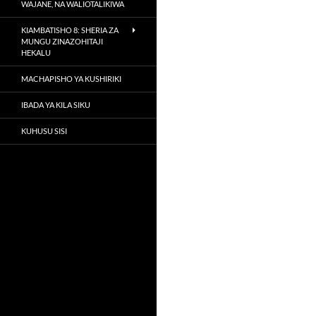
WAJANE, NA WALIOTALIKIWA
KIAMBATISHO 8: SHERIA ZA
MUNGU ZINAZOHITAJI
HEKALU
MACHAPISHO YA KUSHIRIKI
IBADA YA KILA SIKU
KUHUSU SISI