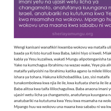
Wengi kanisani wanafikiri kwamba wokovu wa mataifa ul
baada ya Kristo kurudi kwa Baba, lakini hiyo si kweli. Miak
kabla ya Yesu kuzaliwa, wakati Mungu alipotenganisha taif
Yake na kumchagua Ibrahimu na wazao wake, Yeye pia al
mataifa yaliyoishi na Ibrahimu katika agano la milele lilil
ishara ya tohara. Hakuna kilichobadilika. Leo, sisi mataifa
tunakombolewa kwa njia ile ile, kwa kufuata sheria ile il
Baba alitoa kwa taifa lililochaguliwa. Baba anaona imani 
ujasiri wetu licha ya changamoto, anatufanya kuungana na 
anatubariki na kututuma kwa Yesu kwa msamaha na wok
Mpango huu wa wokovu una maana kwa sababu ni wa kwel