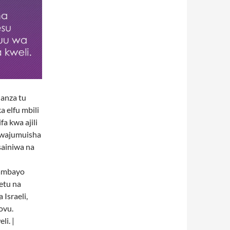
ianza tu
a elfu mbili
a kwa ajili
iwajumuisha
osainiwa na
e ambayo
yetu na
Israeli,
ovu.
i. |