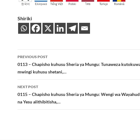
한국어
Ελληνικά
Tiếng Việt
Polski
ไทย
Türkçe
Română
Shiriki
Post
PREVIOUS POST
navigation
0113 – Chapisho kuhusu Sheria ya Mungu: Tunaweza kutokuwa
mwingi kuhusu shetani,…
NEXT POST
0115 – Chapisho kuhusu Sheria ya Mungu: Wengi wa Wayahudi
na Yesu alithibitisha,…