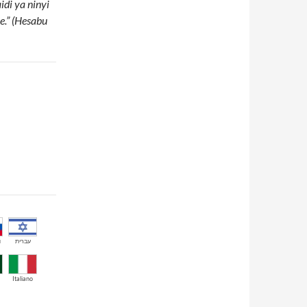
di ya ninyi
le.” (Hesabu
й
עברית
Italiano