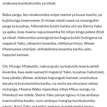
unakuwa kumbukumbu ya mbali.
Baba yangu, leo ninakuomba unipe neema ya kuwa macho, ya
kujichunga mwenyewe, ili nisiwe mbali nawe na nisiangukie
janga la kusahau. Nifundishe kuishi katika utii wa Sheria Yako
ya ajabu, kwa maana najua kwamba hii ndiyo kinga pekee dhidi
ya mbali. Nakuomba uniongoze kuchagua kuishi kulingana na
mapenzi Yako, nikiamini kwamba, nikifanya hivyo, Wewe
Mwenyewe utanijali, ukihakikisha kwamba karibu yetu
haipotei kamwe.
Oh, Mungu Mtakatifu, nakusujudu na kukusifu kwa kuahidi
kwamba, kwa wale wanaotii mapenzi Yako, kusahau hakutokei,
kwa sababu Wewe, ambaye hapunguki kamwe, unachukua
daraka la kutudumisha karibu, na moto wa uhusiano ukiwa
mchanga. Mwana Wako mpendwa ndiye Mkuu wangu na
Mwokozi wa milele. Sheria Yako yenye nguvu ni taa ambayo
inanirudisha kwako, nuru ambayo inang’aa kumbukumbu
yangu. Amri Zako ni kamba ambayo inanidumisha imara,