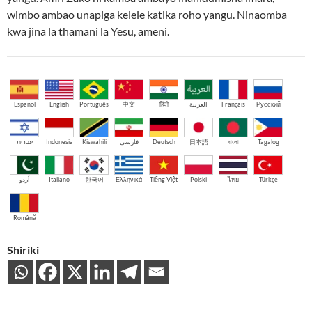
wimbo ambao unapiga kelele katika roho yangu. Ninaomba
kwa jina la thamani la Yesu, ameni.
Español
English
Português
中文
हिंदी
العربية
Français
Русский
עברית
Indonesia
Kiswahili
فارسی
Deutsch
日本語
বাংলা
Tagalog
اُردو
Italiano
한국어
Ελληνικά
Tiếng Việt
Polski
ไทย
Türkçe
Română
Shiriki