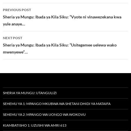
Post
PREVIOUS POST
navigation
Sheria ya Mungu: Ibada ya Kila Siku: “Vyote ni vinawezekana kwa
yule anaye…
NEXT POST
Sheria ya Mungu: Ibada ya Kila Siku: “Usitegemee uelewa wako
mwenyewe”…
SHERIA YA MUNGU: UTANGULIZI
SEHEMU YA 1: MPANGO MKUBWA WA SHETANI DHIDI YA MATAIFA
SEHEMU YA 2: MPANGO WA UONGO WA WOKOVU
KIAMBATISHO 1: UZUSHI WA AMRI 613