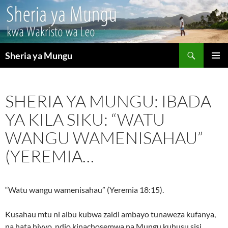
Search
Sheria ya Mungu
SKIP
PRIMAR
TO
MENU
CONTENT
SHERIA YA MUNGU: IBADA
YA KILA SIKU: “WATU
WANGU WAMENISAHAU”
(YEREMIA…
“Watu wangu wamenisahau” (Yeremia 18:15).
Kusahau mtu ni aibu kubwa zaidi ambayo tunaweza kufanya,
na hata hivyo, ndio kinachosemwa na Mungu kuhusu sisi