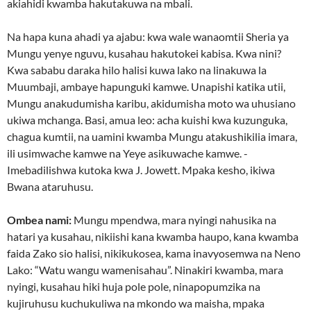
akiahidi kwamba hakutakuwa na mbali.
Na hapa kuna ahadi ya ajabu: kwa wale wanaomtii Sheria ya
Mungu yenye nguvu, kusahau hakutokei kabisa. Kwa nini?
Kwa sababu daraka hilo halisi kuwa lako na linakuwa la
Muumbaji, ambaye hapunguki kamwe. Unapishi katika utii,
Mungu anakudumisha karibu, akidumisha moto wa uhusiano
ukiwa mchanga. Basi, amua leo: acha kuishi kwa kuzunguka,
chagua kumtii, na uamini kwamba Mungu atakushikilia imara,
ili usimwache kamwe na Yeye asikuwache kamwe. -
Imebadilishwa kutoka kwa J. Jowett. Mpaka kesho, ikiwa
Bwana ataruhusu.
Ombea nami:
Mungu mpendwa, mara nyingi nahusika na
hatari ya kusahau, nikiishi kana kwamba haupo, kana kwamba
faida Zako sio halisi, nikikukosea, kama inavyosemwa na Neno
Lako: “Watu wangu wamenisahau”. Ninakiri kwamba, mara
nyingi, kusahau hiki huja pole pole, ninapopumzika na
kujiruhusu kuchukuliwa na mkondo wa maisha, mpaka