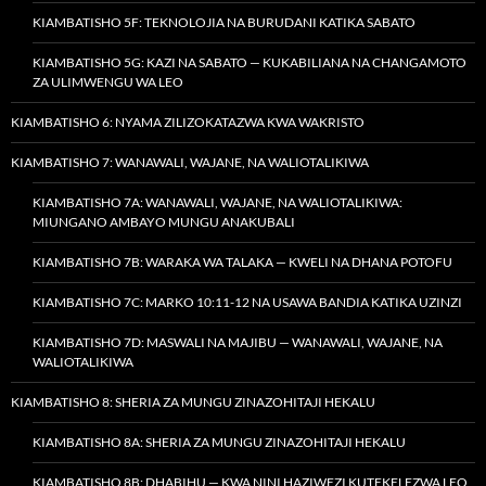
KIAMBATISHO 5F: TEKNOLOJIA NA BURUDANI KATIKA SABATO
KIAMBATISHO 5G: KAZI NA SABATO — KUKABILIANA NA CHANGAMOTO
ZA ULIMWENGU WA LEO
KIAMBATISHO 6: NYAMA ZILIZOKATAZWA KWA WAKRISTO
KIAMBATISHO 7: WANAWALI, WAJANE, NA WALIOTALIKIWA
KIAMBATISHO 7A: WANAWALI, WAJANE, NA WALIOTALIKIWA:
MIUNGANO AMBAYO MUNGU ANAKUBALI
KIAMBATISHO 7B: WARAKA WA TALAKA — KWELI NA DHANA POTOFU
KIAMBATISHO 7C: MARKO 10:11-12 NA USAWA BANDIA KATIKA UZINZI
KIAMBATISHO 7D: MASWALI NA MAJIBU — WANAWALI, WAJANE, NA
WALIOTALIKIWA
KIAMBATISHO 8: SHERIA ZA MUNGU ZINAZOHITAJI HEKALU
KIAMBATISHO 8A: SHERIA ZA MUNGU ZINAZOHITAJI HEKALU
KIAMBATISHO 8B: DHABIHU — KWA NINI HAZIWEZI KUTEKELEZWA LEO