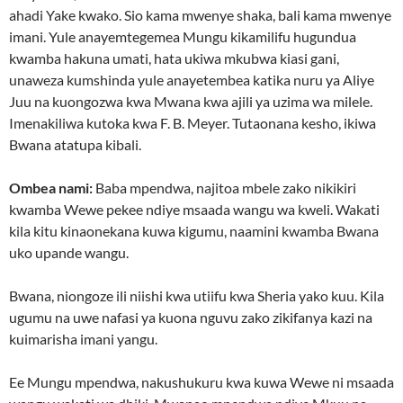
ahadi Yake kwako. Sio kama mwenye shaka, bali kama mwenye
imani. Yule anayemtegemea Mungu kikamilifu hugundua
kwamba hakuna umati, hata ukiwa mkubwa kiasi gani,
unaweza kumshinda yule anayetembea katika nuru ya Aliye
Juu na kuongozwa kwa Mwana kwa ajili ya uzima wa milele.
Imenakiliwa kutoka kwa F. B. Meyer. Tutaonana kesho, ikiwa
Bwana atatupa kibali.
Ombea nami:
Baba mpendwa, najitoa mbele zako nikikiri
kwamba Wewe pekee ndiye msaada wangu wa kweli. Wakati
kila kitu kinaonekana kuwa kigumu, naamini kwamba Bwana
uko upande wangu.
Bwana, niongoze ili niishi kwa utiifu kwa Sheria yako kuu. Kila
ugumu na uwe nafasi ya kuona nguvu zako zikifanya kazi na
kuimarisha imani yangu.
Ee Mungu mpendwa, nakushukuru kwa kuwa Wewe ni msaada