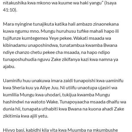
nitakushika kwa mkono wa kuume wa haki yangu” (Isaya
41:10).
Mara nyingine tunajikuta katika hali ambazo zinaonekana
kuwa ngumu mno. Mungu huruhusu tufike mahali hapo ili
tujifunze kumtegemea Yeye pekee. Wakati msaada wa
kibinadamu unaposhindwa, tunatambua kwamba Bwana
ndiye chanzo chetu pekee cha msaada, na hapo ndipo
tunaposhuhudia nguvu Zake zikifanya kazi kwa namna ya
ajabu.
Uaminifu huu unakuwa imara zaidi tunapoishi kwa uaminifu
kwa Sheria kuu ya Aliye Juu. Ni utiifu unaotupa ujasiri wa
kumlilia Mungu kwa uhodari, tukijua kwamba Mungu
hashindwi na watoto Wake. Tunapoyaacha msaada dhaifu wa
dunia hii, tunapata uthabiti kwa Bwana na kuona ahadi Zake
zikitimia kwa ajili yetu.
Hivyo basi, kabidhi kila vita kwa Muumba na mkumbushe