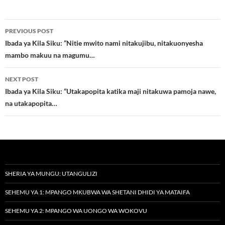
Post
PREVIOUS POST
navigation
Ibada ya Kila Siku: “Nitie mwito nami nitakujibu, nitakuonyesha
mambo makuu na magumu…
NEXT POST
Ibada ya Kila Siku: “Utakapopita katika maji nitakuwa pamoja nawe,
na utakapopita…
SHERIA YA MUNGU: UTANGULIZI
SEHEMU YA 1: MPANGO MKUBWA WA SHETANI DHIDI YA MATAIFA
SEHEMU YA 2: MPANGO WA UONGO WA WOKOVU