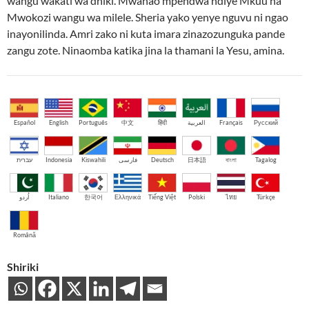
wangu wakati wa dhiki. Mwanao mpendwa ndiye Mkuu na
Mwokozi wangu wa milele. Sheria yako yenye nguvu ni ngao
inayonilinda. Amri zako ni kuta imara zinazozunguka pande
zangu zote. Ninaomba katika jina la thamani la Yesu, amina.
Español
English
Português
中文
हिंदी
العربية
Français
Русский
עברית
Indonesia
Kiswahili
فارسی
Deutsch
日本語
বাংলা
Tagalog
اُردو
Italiano
한국어
Ελληνικά
Tiếng Việt
Polski
ไทย
Türkçe
Română
Shiriki