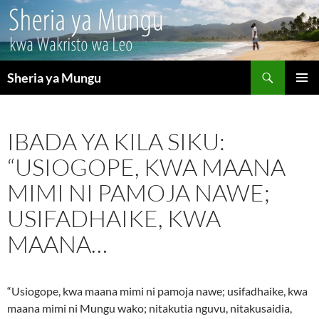
Search
Sheria ya Mungu
SKIP
PRIMAR
TO
MENU
CONTENT
IBADA YA KILA SIKU:
“USIOGOPE, KWA MAANA
MIMI NI PAMOJA NAWE;
USIFADHAIKE, KWA
MAANA…
“Usiogope, kwa maana mimi ni pamoja nawe; usifadhaike, kwa
maana mimi ni Mungu wako; nitakutia nguvu, nitakusaidia,