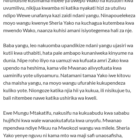
Nifundishe kusimama mbele ya uwepo Wako na kusubiri kwa
uvumilivu, nikijua kwamba ni katika nyakati hizi za utulivu
ndipo Wewe unafanya kazi zaidi ndani yangu. Ninapouelekeza
moyo wangu kwenye Sheria Yako na kuchagua kutembea kwa
mwendo Wako, naanza kuhisi amani isiyotegemea hali za nje.
Baba yangu, leo nakuomba upandikize ndani yangu ujasiri wa
kutii kwa uthabiti, hata pale ambapo kunaniweka kinyume na
dunia. Nipe roho iliyo na uamuzi wa kufuata amri Zako kwa
upendo na heshima, kama vile Mwanao alivyofuata kwa
uaminifu yote uliyoamuru. Natamani tamaa Yako iwe kitovu
cha maisha yangu, na moyo wangu ufurahie kukupendeza
kuliko yote. Niongoze katika njia hii ya kukua, ili nisikujue tu,
bali nitembee nawe katika ushirika wa kweli.
Ewe Mungu Mtakatifu, nakusifu na kukuabudu kwa sababu
hujifichi kwa wale wanaokutafuta kwa unyofu. Mwanao
mpendwa ndiye Mkuu na Mwokozi wangu wa milele. Sheria
Yako yenye nguvu ni kama mto wa maji safi unaosafisha,