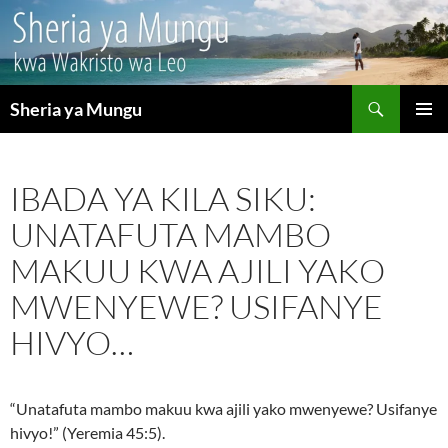
Search
Sheria ya Mungu
SKIP
PRIMAR
TO
MENU
CONTENT
IBADA YA KILA SIKU:
UNATAFUTA MAMBO
MAKUU KWA AJILI YAKO
MWENYEWE? USIFANYE
HIVYO…
“Unatafuta mambo makuu kwa ajili yako mwenyewe? Usifanye
hivyo!” (Yeremia 45:5).