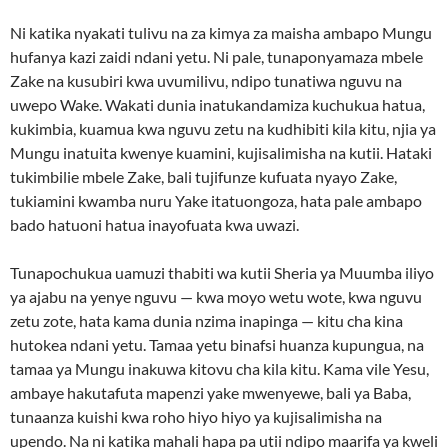
Ni katika nyakati tulivu na za kimya za maisha ambapo Mungu
hufanya kazi zaidi ndani yetu. Ni pale, tunaponyamaza mbele
Zake na kusubiri kwa uvumilivu, ndipo tunatiwa nguvu na
uwepo Wake. Wakati dunia inatukandamiza kuchukua hatua,
kukimbia, kuamua kwa nguvu zetu na kudhibiti kila kitu, njia ya
Mungu inatuita kwenye kuamini, kujisalimisha na kutii. Hataki
tukimbilie mbele Zake, bali tujifunze kufuata nyayo Zake,
tukiamini kwamba nuru Yake itatuongoza, hata pale ambapo
bado hatuoni hatua inayofuata kwa uwazi.
Tunapochukua uamuzi thabiti wa kutii Sheria ya Muumba iliyo
ya ajabu na yenye nguvu — kwa moyo wetu wote, kwa nguvu
zetu zote, hata kama dunia nzima inapinga — kitu cha kina
hutokea ndani yetu. Tamaa yetu binafsi huanza kupungua, na
tamaa ya Mungu inakuwa kitovu cha kila kitu. Kama vile Yesu,
ambaye hakutafuta mapenzi yake mwenyewe, bali ya Baba,
tunaanza kuishi kwa roho hiyo hiyo ya kujisalimisha na
upendo. Na ni katika mahali hapa pa utii ndipo maarifa ya kweli