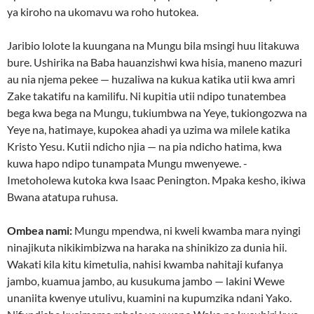
ya kiroho na ukomavu wa roho hutokea.
Jaribio lolote la kuungana na Mungu bila msingi huu litakuwa
bure. Ushirika na Baba hauanzishwi kwa hisia, maneno mazuri
au nia njema pekee — huzaliwa na kukua katika utii kwa amri
Zake takatifu na kamilifu. Ni kupitia utii ndipo tunatembea
bega kwa bega na Mungu, tukiumbwa na Yeye, tukiongozwa na
Yeye na, hatimaye, kupokea ahadi ya uzima wa milele katika
Kristo Yesu. Kutii ndicho njia — na pia ndicho hatima, kwa
kuwa hapo ndipo tunampata Mungu mwenyewe. -
Imetoholewa kutoka kwa Isaac Penington. Mpaka kesho, ikiwa
Bwana atatupa ruhusa.
Ombea nami:
Mungu mpendwa, ni kweli kwamba mara nyingi
ninajikuta nikikimbizwa na haraka na shinikizo za dunia hii.
Wakati kila kitu kimetulia, nahisi kwamba nahitaji kufanya
jambo, kuamua jambo, au kusukuma jambo — lakini Wewe
unaniita kwenye utulivu, kuamini na kupumzika ndani Yako.