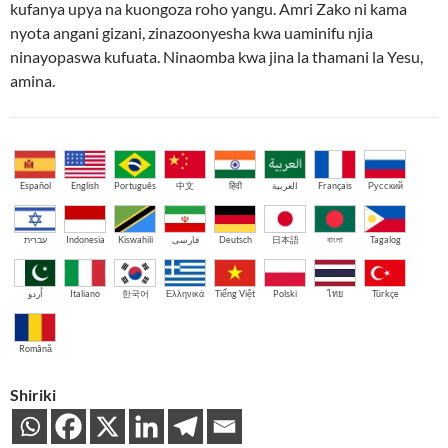
kufanya upya na kuongoza roho yangu. Amri Zako ni kama
nyota angani gizani, zinazoonyesha kwa uaminifu njia
ninayopaswa kufuata. Ninaomba kwa jina la thamani la Yesu,
amina.
Español
English
Português
中文
हिंदी
العربية
Français
Русский
עברית
Indonesia
Kiswahili
فارسی
Deutsch
日本語
বাংলা
Tagalog
اُردو
Italiano
한국어
Ελληνικά
Tiếng Việt
Polski
ไทย
Türkçe
Română
Shiriki