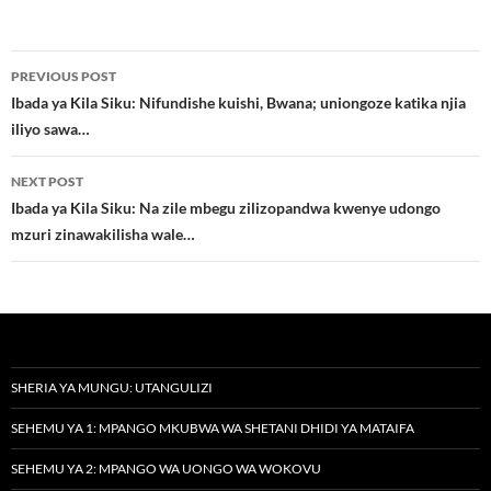
Post
PREVIOUS POST
navigation
Ibada ya Kila Siku: Nifundishe kuishi, Bwana; uniongoze katika njia
iliyo sawa…
NEXT POST
Ibada ya Kila Siku: Na zile mbegu zilizopandwa kwenye udongo
mzuri zinawakilisha wale…
SHERIA YA MUNGU: UTANGULIZI
SEHEMU YA 1: MPANGO MKUBWA WA SHETANI DHIDI YA MATAIFA
SEHEMU YA 2: MPANGO WA UONGO WA WOKOVU