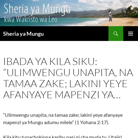
Search
Sheria ya Mungu
SKIP
PRIMAR
TO
MENU
CONTENT
IBADA YA KILA SIKU:
“ULIMWENGU UNAPITA, NA
TAMAA ZAKE; LAKINI YEYE
AFANYAYE MAPENZI YA…
“Ulimwengu unapita, na tamaa zake; lakini yeye afanyaye
mapenzi ya Mungu adumu milele” (1 Yohana 2:17).
Kila kitu tunachokiona karibu nasi ni cha muda tu. Utajiri,