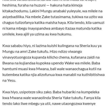
heshima, furaha na huzuni — hakuna hata kimoja
kitakachodumu. Lakini Mungu anabaki yuleyule, wa milele na
asiyebadilika. Na mbele Zake tutasimama, tukiwa na uzito wa
chaguo tulizofanya katika maisha haya. Kila tendo, kila uamuzi
ni kama mbegu inayopandwa ambayo itazaa matunda katika
umilele, kwa ajili ya uzima au kwa hukumu.
Kwa sababu hiyo, ni lazima kuishi kulingana na Sheria kuu ya
Mungu na amri Zake tukufu. Hizo ndizo viwango
vinavyotuongoza kupanda kilicho chema, kufanana zaidi na
Bwana na kujiandaa kupokea upendo Wake wa milele. Baba
hamtumi muasi kwa Mwana, bali wale wanaochagua kutii na
kutembea katika njia alizofunua kwa manabii na kuthibitishwa
na Yesu.
Kwa hiyo, usipoteze siku zako. Baba hubariki na kumpeleka
kwa Mwana wale wanaolinda Sheria Yake tukufu. Fanya kila
tendo lako liwe mbegu ya utii, nawe utaongozwa kwenye