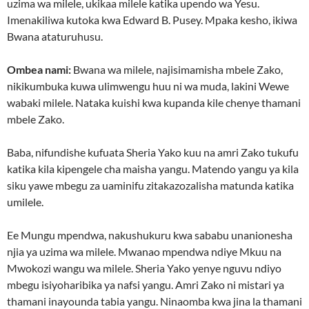
uzima wa milele, ukikaa milele katika upendo wa Yesu.
Imenakiliwa kutoka kwa Edward B. Pusey. Mpaka kesho, ikiwa
Bwana ataturuhusu.
Ombea nami:
Bwana wa milele, najisimamisha mbele Zako,
nikikumbuka kuwa ulimwengu huu ni wa muda, lakini Wewe
wabaki milele. Nataka kuishi kwa kupanda kile chenye thamani
mbele Zako.
Baba, nifundishe kufuata Sheria Yako kuu na amri Zako tukufu
katika kila kipengele cha maisha yangu. Matendo yangu ya kila
siku yawe mbegu za uaminifu zitakazozalisha matunda katika
umilele.
Ee Mungu mpendwa, nakushukuru kwa sababu unanionesha
njia ya uzima wa milele. Mwanao mpendwa ndiye Mkuu na
Mwokozi wangu wa milele. Sheria Yako yenye nguvu ndiyo
mbegu isiyoharibika ya nafsi yangu. Amri Zako ni mistari ya
thamani inayounda tabia yangu. Ninaomba kwa jina la thamani