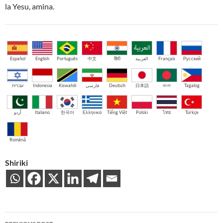
la Yesu, amina.
Español
English
Português
中文
हिंदी
العربية
Français
Русский
עברית
Indonesia
Kiswahili
فارسی
Deutsch
日本語
বাংলা
Tagalog
اُردو
Italiano
한국어
Ελληνικά
Tiếng Việt
Polski
ไทย
Türkçe
Română
Shiriki
Post