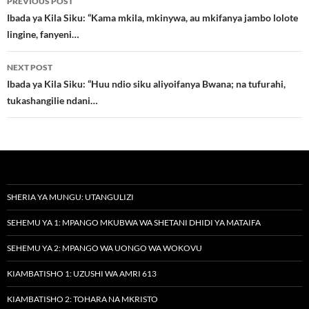
PREVIOUS POST
navigation
Ibada ya Kila Siku: “Kama mkila, mkinywa, au mkifanya jambo lolote
lingine, fanyeni…
NEXT POST
Ibada ya Kila Siku: “Huu ndio siku aliyoifanya Bwana; na tufurahi,
tukashangilie ndani…
SHERIA YA MUNGU: UTANGULIZI
SEHEMU YA 1: MPANGO MKUBWA WA SHETANI DHIDI YA MATAIFA
SEHEMU YA 2: MPANGO WA UONGO WA WOKOVU
KIAMBATISHO 1: UZUSHI WA AMRI 613
KIAMBATISHO 2: TOHARA NA MKRISTO