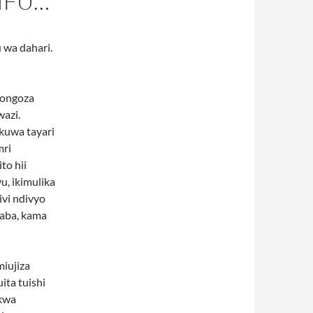
IFU…
 wa dahari.
aongoza
wazi.
kuwa tayari
mri
to hii
u, ikimulika
ivi ndivyo
Baba, kama
miujiza
ita tuishi
 kwa