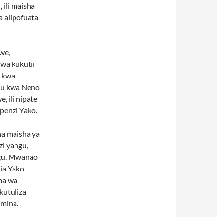
 ili maisha
a alipofuata
awe,
wa kukutii
e kwa
iku kwa Neno
 ili nipate
penzi Yako.
na maisha ya
i yangu,
ngu. Mwanao
ia Yako
ma wa
kutuliza
amina.