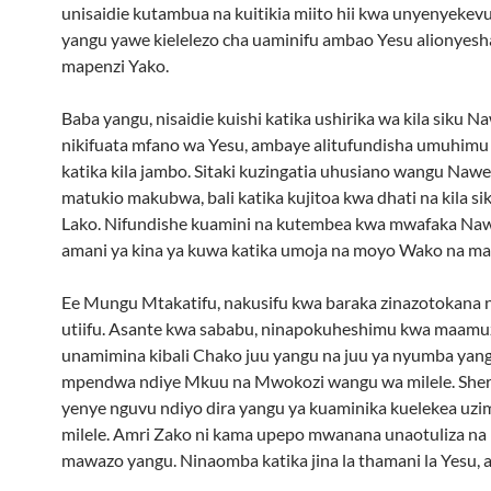
unisaidie kutambua na kuitikia miito hii kwa unyenyekevu,
yangu yawe kielelezo cha uaminifu ambao Yesu alionyesh
mapenzi Yako.
Baba yangu, nisaidie kuishi katika ushirika wa kila siku N
nikifuata mfano wa Yesu, ambaye alitufundisha umuhimu 
katika kila jambo. Sitaki kuzingatia uhusiano wangu Naw
matukio makubwa, bali katika kujitoa kwa dhati na kila s
Lako. Nifundishe kuamini na kutembea kwa mwafaka Nawe,
amani ya kina ya kuwa katika umoja na moyo Wako na ma
Ee Mungu Mtakatifu, nakusifu kwa baraka zinazotokana 
utiifu. Asante kwa sababu, ninapokuheshimu kwa maamuz
unamimina kibali Chako juu yangu na juu ya nyumba ya
mpendwa ndiye Mkuu na Mwokozi wangu wa milele. Sher
yenye nguvu ndiyo dira yangu ya kuaminika kuelekea uzi
milele. Amri Zako ni kama upepo mwanana unaotuliza na 
mawazo yangu. Ninaomba katika jina la thamani la Yesu, 