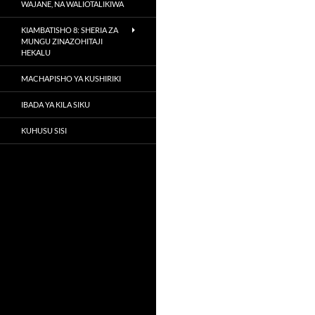
WAJANE, NA WALIOTALIKIWA
KIAMBATISHO 8: SHERIA ZA
MUNGU ZINAZOHITAJI
HEKALU
MACHAPISHO YA KUSHIRIKI
IBADA YA KILA SIKU
KUHUSU SISI