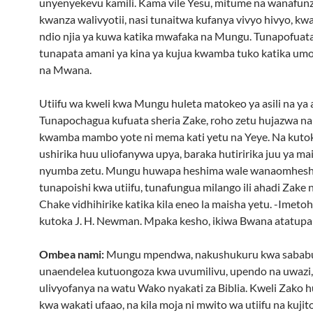
unyenyekevu kamili. Kama vile Yesu, mitume na wanafunz
kwanza walivyotii, nasi tunaitwa kufanya vivyo hivyo, kwa
ndio njia ya kuwa katika mwafaka na Mungu. Tunapofuata n
tunapata amani ya kina ya kujua kwamba tuko katika umo
na Mwana.
Utiifu wa kweli kwa Mungu huleta matokeo ya asili na ya 
Tunapochagua kufuata sheria Zake, roho zetu hujazwa na
kwamba mambo yote ni mema kati yetu na Yeye. Na kuto
ushirika huu uliofanywa upya, baraka hutiririka juu ya ma
nyumba zetu. Mungu huwapa heshima wale wanaomhesh
tunapoishi kwa utiifu, tunafungua milango ili ahadi Zake n
Chake vidhihirike katika kila eneo la maisha yetu. -Imeto
kutoka J. H. Newman. Mpaka kesho, ikiwa Bwana atatupa
Ombea nami:
Mungu mpendwa, nakushukuru kwa sabab
unaendelea kutuongoza kwa uvumilivu, upendo na uwazi
ulivyofanya na watu Wako nyakati za Biblia. Kweli Zako 
kwa wakati ufaao, na kila moja ni mwito wa utiifu na kuj