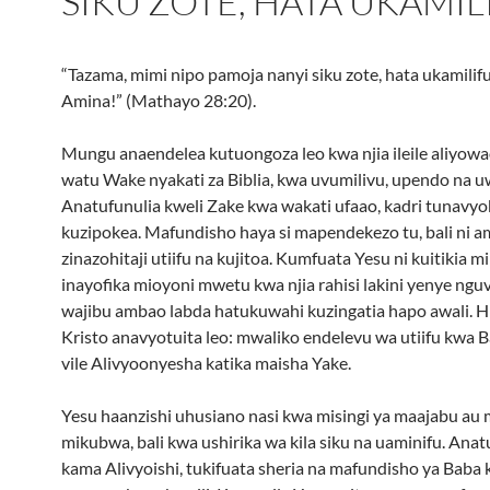
SIKU ZOTE, HATA UKAMIL
“Tazama, mimi nipo pamoja nanyi siku zote, hata ukamilifu
Amina!” (Mathayo 28:20).
Mungu anaendelea kutuongoza leo kwa njia ileile aliyow
watu Wake nyakati za Biblia, kwa uvumilivu, upendo na u
Anatufunulia kweli Zake kwa wakati ufaao, kadri tunavyo
kuzipokea. Mafundisho haya si mapendekezo tu, bali ni a
zinazohitaji utiifu na kujitoa. Kumfuata Yesu ni kuitikia mii
inayofika mioyoni mwetu kwa njia rahisi lakini yenye nguv
wajibu ambao labda hatukuwahi kuzingatia hapo awali. H
Kristo anavyotuita leo: mwaliko endelevu wa utiifu kwa 
vile Alivyoonyesha katika maisha Yake.
Yesu haanzishi uhusiano nasi kwa misingi ya maajabu au 
mikubwa, bali kwa ushirika wa kila siku na uaminifu. Anatu
kama Alivyoishi, tukifuata sheria na mafundisho ya Baba