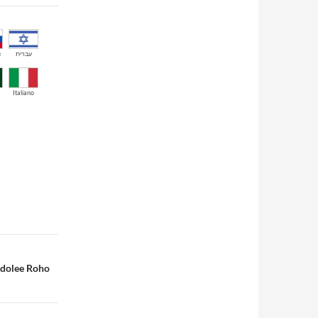
й
עברית
Italiano
ndolee Roho