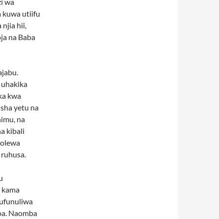
i wa
 kuwa utiifu
jia hii,
ja na Baba
ajabu.
 uhakika
ka kwa
isha yetu na
imu, na
a kibali
holewa
 ruhusa.
u
, kama
hufunuliwa
itoa. Naomba