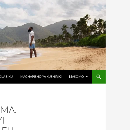
KILA SIKU
MACHAPISHO YA KUSHIRIKI
MASOMO
AMA,
I