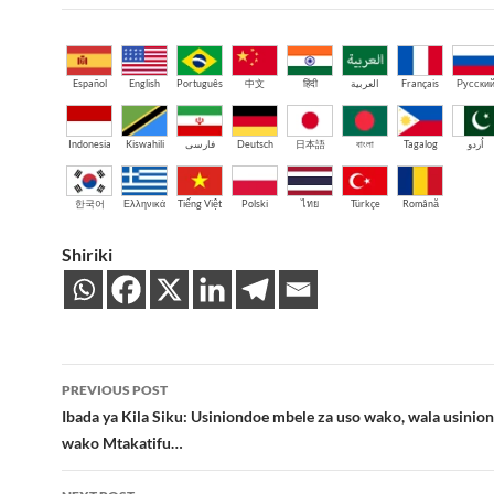
Español
English
Português
中文
हिंदी
العربية
Français
Русски
Indonesia
Kiswahili
فارسی
Deutsch
日本語
বাংলা
Tagalog
اُردو
한국어
Ελληνικά
Tiếng Việt
Polski
ไทย
Türkçe
Română
Shiriki
Post
PREVIOUS POST
navigation
Ibada ya Kila Siku: Usiniondoe mbele za uso wako, wala usinio
wako Mtakatifu…