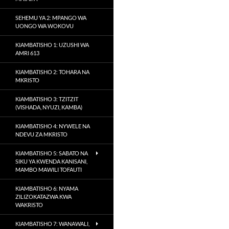
SEHEMU YA 2: MPANGO WA
UONGO WA WOKOVU
KIAMBATISHO 1: UZUSHI WA
AMRI 613
KIAMBATISHO 2: TOHARA NA
MKRISTO
KIAMBATISHO 3: TZITZIT
(VISHADA, NYUZI, KAMBA)
KIAMBATISHO 4: NYWELE NA
NDEVU ZA MKRISTO
KIAMBATISHO 5: SABATO NA
SIKU YA KWENDA KANISANI,
MAMBO MAWILI TOFAUTI
KIAMBATISHO 6: NYAMA
ZILIZOKATAZWA KWA
WAKRISTO
KIAMBATISHO 7: WANAWALI,