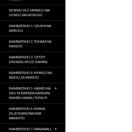
SEHEMU YA 2: MPANGO WA
UONGO WA WOKOVU
KIAMBATISHO 1: UZUSHI WA
AMRI 613
KIAMBATISHO 2: TOHARA NA
MKRISTO
KIAMBATISHO 3: TZITZIT
(VISHADA, NYUZI, KAMBA)
KIAMBATISHO 4: NYWELE NA
NDEVU ZA MKRISTO
KIAMBATISHO 5: SABATO NA
SIKU YA KWENDA KANISANI,
MAMBO MAWILI TOFAUTI
KIAMBATISHO 6: NYAMA
ZILIZOKATAZWA KWA
WAKRISTO
KIAMBATISHO 7: WANAWALI,