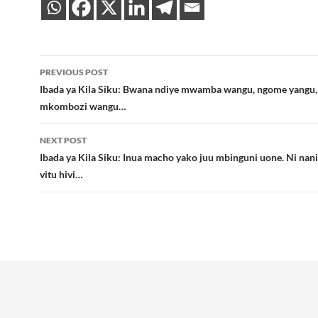
Post
PREVIOUS POST
navigation
Ibada ya Kila Siku: Bwana ndiye mwamba wangu, ngome yangu,
mkombozi wangu…
NEXT POST
Ibada ya Kila Siku: Inua macho yako juu mbinguni uone. Ni nan
vitu hivi…