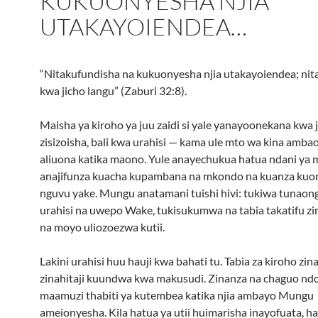
KUKUONYESHA NJIA
UTAKAYOIENDEA…
“Nitakufundisha na kukuonyesha njia utakayoiendea; ni
kwa jicho langu” (Zaburi 32:8).
Maisha ya kiroho ya juu zaidi si yale yanayoonekana kwa j
zisizoisha, bali kwa urahisi — kama ule mto wa kina ambao
aliuona katika maono. Yule anayechukua hatua ndani ya 
anajifunza kuacha kupambana na mkondo na kuanza kuo
nguvu yake. Mungu anatamani tuishi hivi: tukiwa tunao
urahisi na uwepo Wake, tukisukumwa na tabia takatifu z
na moyo uliozoezwa kutii.
Lakini urahisi huu hauji kwa bahati tu. Tabia za kiroho zin
zinahitaji kuundwa kwa makusudi. Zinanza na chaguo nd
maamuzi thabiti ya kutembea katika njia ambayo Mungu
ameionyesha. Kila hatua ya utii huimarisha inayofuata, had