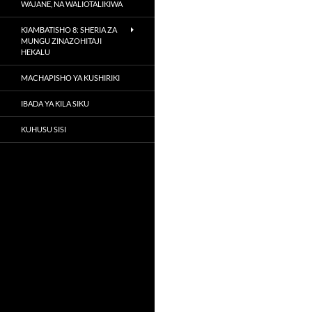
WAJANE, NA WALIOTALIKIWA
KIAMBATISHO 8: SHERIA ZA
MUNGU ZINAZOHITAJI
HEKALU
MACHAPISHO YA KUSHIRIKI
IBADA YA KILA SIKU
KUHUSU SISI