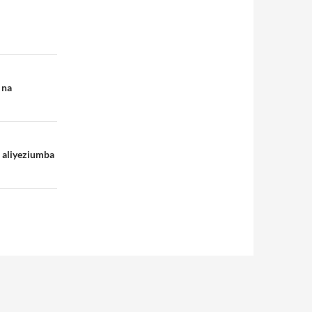
 na
i aliyeziumba