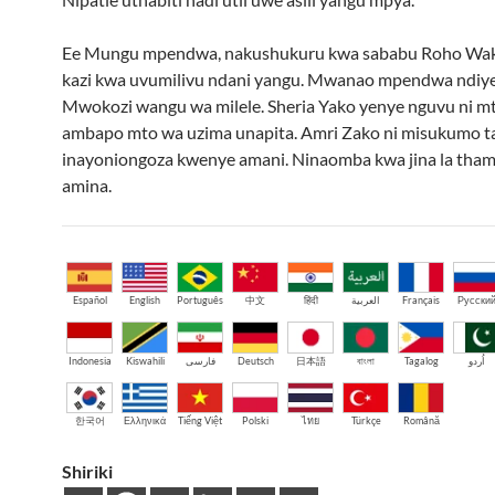
Ee Mungu mpendwa, nakushukuru kwa sababu Roho Wak
kazi kwa uvumilivu ndani yangu. Mwanao mpendwa ndiy
Mwokozi wangu wa milele. Sheria Yako yenye nguvu ni m
ambapo mto wa uzima unapita. Amri Zako ni misukumo ta
inayoniongoza kwenye amani. Ninaomba kwa jina la thama
amina.
Español
English
Português
中文
हिंदी
العربية
Français
Русски
Indonesia
Kiswahili
فارسی
Deutsch
日本語
বাংলা
Tagalog
اُردو
한국어
Ελληνικά
Tiếng Việt
Polski
ไทย
Türkçe
Română
Shiriki