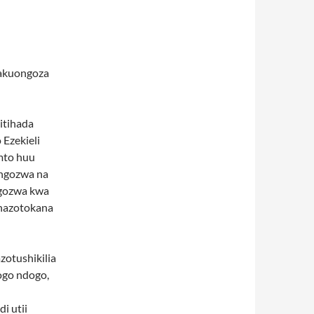
takuongoza
itihada
 Ezekieli
mto huu
ngozwa na
ngozwa kwa
inazotokana
azotushikilia
ogo ndogo,
i utii