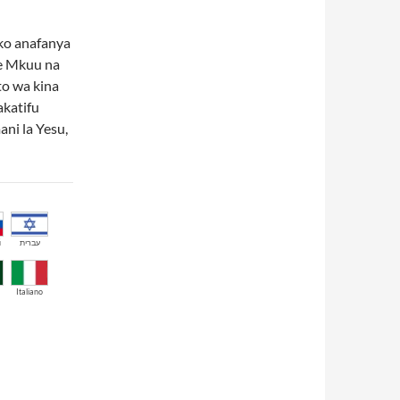
o anafanya
e Mkuu na
to wa kina
katifu
ni la Yesu,
й
עברית
Italiano