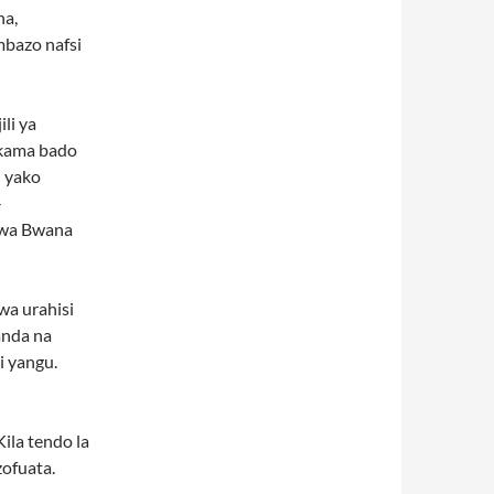
na,
mbazo nafsi
li ya
 kama bado
i yako
-
iwa Bwana
a urahisi
anda na
i yangu.
Kila tendo la
zofuata.