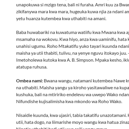
unapokuwa si mzigo tena, bali ni furaha. Amri kuu za Bwa
zikifanywa mara kwa mara, hugeuka kuwa njia za ndani a
yetu huanza kutembea kwa uthabiti na amani.
Baba huwabariki na kuwatuma watiifu kwa Mwana kwa aji
msamaha na wokovu. Kwa hiyo, anza kwa uaminifu, hata
unahisi ugumu. Roho Mtakatifu yuko tayari kuunda ndan
maisha ya utii thabiti, tulivu, na yenye nguvu itokayo juu. 
Imetoholewa kutoka kwa A. B. Simpson. Mpaka kesho, ik
atatupa ruhusa.
Ombea nami:
Bwana wangu, natamani kutembea Nawe kw
na uthabiti. Maisha yangu ya kiroho yasitawaliwe na kup
kushuka, bali na mtiririko endelevu wa uwepo Wako ndan
Nifundishe kujisalimisha kwa mkondo wa Roho Wako.
Nisaidie kuunda, kwa ujasiri, tabia takatifu unazotamani. 
utii, hata dogo, na liimarishe moyo wangu kwa hatua zina
Nipatie uthabiti hadi utii uwe asili yangu mpya.