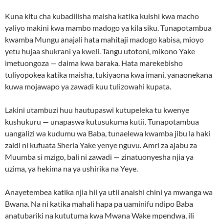
Kuna kitu cha kubadilisha maisha katika kuishi kwa macho
yaliyo makini kwa mambo madogo ya kila siku. Tunapotambua
kwamba Mungu anajali hata mahitaji madogo kabisa, mioyo
yetu hujaa shukrani ya kweli. Tangu utotoni, mikono Yake
imetuongoza — daima kwa baraka. Hata marekebisho
tuliyopokea katika maisha, tukiyaona kwa imani, yanaonekana
kuwa mojawapo ya zawadi kuu tulizowahi kupata.
Lakini utambuzi huu hautupaswi kutupeleka tu kwenye
kushukuru — unapaswa kutusukuma kutii. Tunapotambua
uangalizi wa kudumu wa Baba, tunaelewa kwamba jibu la haki
zaidi ni kufuata Sheria Yake yenye nguvu. Amri za ajabu za
Muumba si mzigo, bali ni zawadi — zinatuonyesha njia ya
uzima, ya hekima na ya ushirika na Yeye.
Anayetembea katika njia hii ya utii anaishi chini ya mwanga wa
Bwana. Na ni katika mahali hapa pa uaminifu ndipo Baba
anatubariki na kututuma kwa Mwana Wake mpendwa, ili