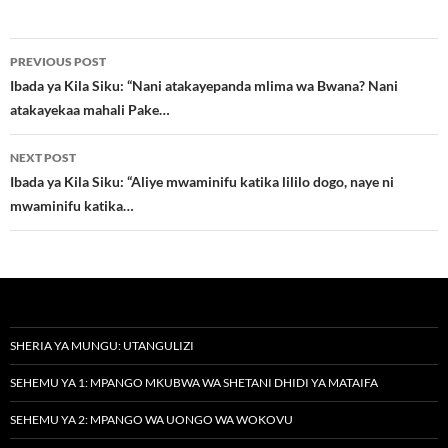
Post
PREVIOUS POST
navigation
Ibada ya Kila Siku: “Nani atakayepanda mlima wa Bwana? Nani
atakayekaa mahali Pake…
NEXT POST
Ibada ya Kila Siku: “Aliye mwaminifu katika lililo dogo, naye ni
mwaminifu katika…
SHERIA YA MUNGU: UTANGULIZI
SEHEMU YA 1: MPANGO MKUBWA WA SHETANI DHIDI YA MATAIFA
SEHEMU YA 2: MPANGO WA UONGO WA WOKOVU