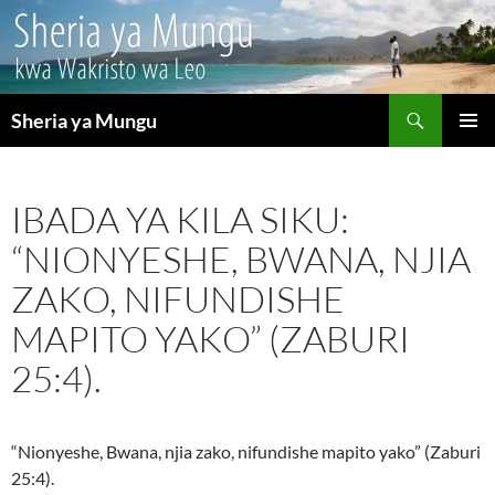
Search
Sheria ya Mungu
SKIP
PRIMAR
TO
MENU
CONTENT
IBADA YA KILA SIKU:
“NIONYESHE, BWANA, NJIA
ZAKO, NIFUNDISHE
MAPITO YAKO” (ZABURI
25:4).
“Nionyeshe, Bwana, njia zako, nifundishe mapito yako” (Zaburi
25:4).