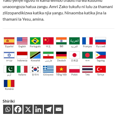
Yako yenye nguvu ni kama wimbo thabiti na wa kudumu
unaoongoza hatua zangu. Amri Zako tukufu ni lulu za thamani
zilizopandikizwa katika njia yangu. Ninaomba katika jina la
thamani la Yesu, amina.
Español
English
Português
中文
हिंदी
العربية
Français
Русский
עברית
Indonesia
Kiswahili
فارسی
Deutsch
日本語
বাংলা
Tagalog
اُردو
Italiano
한국어
Ελληνικά
Tiếng Việt
Polski
ไทย
Türkçe
Română
Shiriki