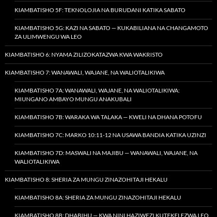
KIAMBATISHO 5F: TEKNOLOJIA NA BURUDANI KATIKA SABATO
KIAMBATISHO 5G: KAZI NA SABATO — KUKABILIANA NA CHANGAMOTO
ZA ULIMWENGU WA LEO
KIAMBATISHO 6: NYAMA ZILIZOKATAZWA KWA WAKRISTO
KIAMBATISHO 7: WANAWALI, WAJANE, NA WALIOTALIKIWA
KIAMBATISHO 7A: WANAWALI, WAJANE, NA WALIOTALIKIWA:
MIUNGANO AMBAYO MUNGU ANAKUBALI
KIAMBATISHO 7B: WARAKA WA TALAKA — KWELI NA DHANA POTOFU
KIAMBATISHO 7C: MARKO 10:11-12 NA USAWA BANDIA KATIKA UZINZI
KIAMBATISHO 7D: MASWALI NA MAJIBU — WANAWALI, WAJANE, NA
WALIOTALIKIWA
KIAMBATISHO 8: SHERIA ZA MUNGU ZINAZOHITAJI HEKALU
KIAMBATISHO 8A: SHERIA ZA MUNGU ZINAZOHITAJI HEKALU
KIAMBATISHO 8B: DHABIHU — KWA NINI HAZIWEZI KUTEKELEZWA LEO