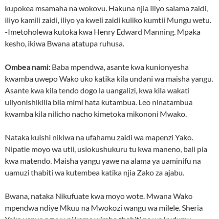
kupokea msamaha na wokovu. Hakuna njia iliyo salama zaidi,
iliyo kamili zaidi, iliyo ya kweli zaidi kuliko kumtii Mungu wetu.
-Imetoholewa kutoka kwa Henry Edward Manning. Mpaka
kesho, ikiwa Bwana atatupa ruhusa.
Ombea nami:
Baba mpendwa, asante kwa kunionyesha
kwamba uwepo Wako uko katika kila undani wa maisha yangu.
Asante kwa kila tendo dogo la uangalizi, kwa kila wakati
uliyonishikilia bila mimi hata kutambua. Leo ninatambua
kwamba kila nilicho nacho kimetoka mikononi Mwako.
Nataka kuishi nikiwa na ufahamu zaidi wa mapenzi Yako.
Nipatie moyo wa utii, usiokushukuru tu kwa maneno, bali pia
kwa matendo. Maisha yangu yawe na alama ya uaminifu na
uamuzi thabiti wa kutembea katika njia Zako za ajabu.
Bwana, nataka Nikufuate kwa moyo wote. Mwana Wako
mpendwa ndiye Mkuu na Mwokozi wangu wa milele. Sheria