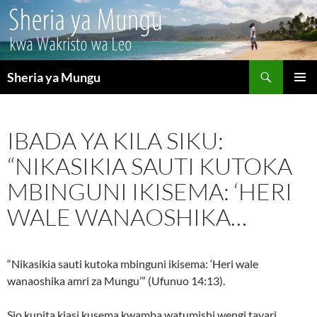
Search
Sheria ya Mungu
SKIP
PRIMAR
TO
MENU
CONTENT
IBADA YA KILA SIKU:
“NIKASIKIA SAUTI KUTOKA
MBINGUNI IKISEMA: ‘HERI
WALE WANAOSHIKA…
“Nikasikia sauti kutoka mbinguni ikisema: ‘Heri wale
wanaoshika amri za Mungu’” (Ufunuo 14:13).
Sio kupita kiasi kusema kwamba watumishi wengi tayari