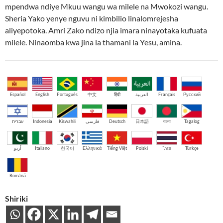
mpendwa ndiye Mkuu wangu wa milele na Mwokozi wangu.
Sheria Yako yenye nguvu ni kimbilio linalomrejesha
aliyepotoka. Amri Zako ndizo njia imara ninayotaka kufuata
milele. Ninaomba kwa jina la thamani la Yesu, amina.
Español
English
Português
中文
हिंदी
العربية
Français
Русский
עברית
Indonesia
Kiswahili
فارسی
Deutsch
日本語
বাংলা
Tagalog
اُردو
Italiano
한국어
Ελληνικά
Tiếng Việt
Polski
ไทย
Türkçe
Română
Shiriki