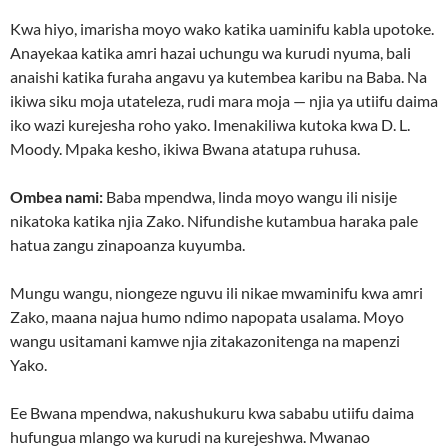
Kwa hiyo, imarisha moyo wako katika uaminifu kabla upotoke.
Anayekaa katika amri hazai uchungu wa kurudi nyuma, bali
anaishi katika furaha angavu ya kutembea karibu na Baba. Na
ikiwa siku moja utateleza, rudi mara moja — njia ya utiifu daima
iko wazi kurejesha roho yako. Imenakiliwa kutoka kwa D. L.
Moody. Mpaka kesho, ikiwa Bwana atatupa ruhusa.
Ombea nami:
Baba mpendwa, linda moyo wangu ili nisije
nikatoka katika njia Zako. Nifundishe kutambua haraka pale
hatua zangu zinapoanza kuyumba.
Mungu wangu, niongeze nguvu ili nikae mwaminifu kwa amri
Zako, maana najua humo ndimo napopata usalama. Moyo
wangu usitamani kamwe njia zitakazonitenga na mapenzi
Yako.
Ee Bwana mpendwa, nakushukuru kwa sababu utiifu daima
hufungua mlango wa kurudi na kurejeshwa. Mwanao