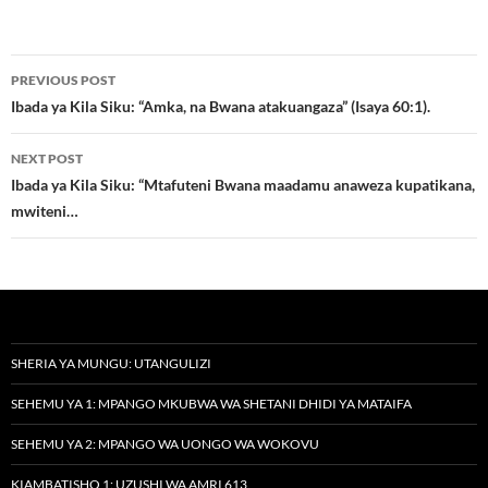
Post
PREVIOUS POST
navigation
Ibada ya Kila Siku: “Amka, na Bwana atakuangaza” (Isaya 60:1).
NEXT POST
Ibada ya Kila Siku: “Mtafuteni Bwana maadamu anaweza kupatikana,
mwiteni…
SHERIA YA MUNGU: UTANGULIZI
SEHEMU YA 1: MPANGO MKUBWA WA SHETANI DHIDI YA MATAIFA
SEHEMU YA 2: MPANGO WA UONGO WA WOKOVU
KIAMBATISHO 1: UZUSHI WA AMRI 613