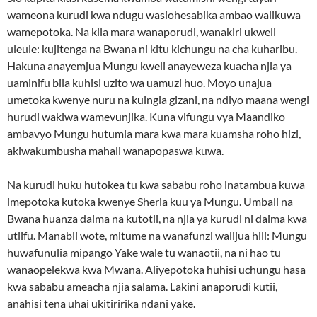
wameona kurudi kwa ndugu wasiohesabika ambao walikuwa
wamepotoka. Na kila mara wanaporudi, wanakiri ukweli
uleule: kujitenga na Bwana ni kitu kichungu na cha kuharibu.
Hakuna anayemjua Mungu kweli anayeweza kuacha njia ya
uaminifu bila kuhisi uzito wa uamuzi huo. Moyo unajua
umetoka kwenye nuru na kuingia gizani, na ndiyo maana wengi
hurudi wakiwa wamevunjika. Kuna vifungu vya Maandiko
ambavyo Mungu hutumia mara kwa mara kuamsha roho hizi,
akiwakumbusha mahali wanapopaswa kuwa.
Na kurudi huku hutokea tu kwa sababu roho inatambua kuwa
imepotoka kutoka kwenye Sheria kuu ya Mungu. Umbali na
Bwana huanza daima na kutotii, na njia ya kurudi ni daima kwa
utiifu. Manabii wote, mitume na wanafunzi walijua hili: Mungu
huwafunulia mipango Yake wale tu wanaotii, na ni hao tu
wanaopelekwa kwa Mwana. Aliyepotoka huhisi uchungu hasa
kwa sababu ameacha njia salama. Lakini anaporudi kutii,
anahisi tena uhai ukitiririka ndani yake.