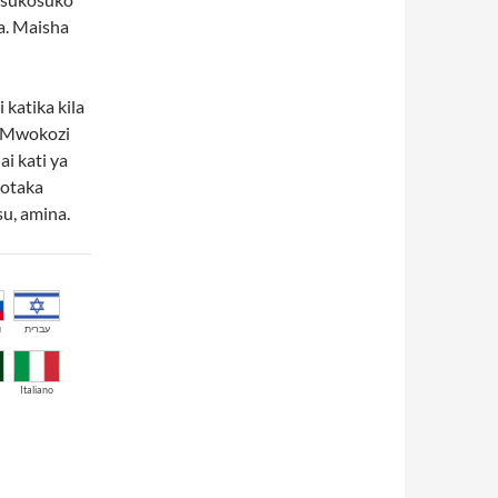
a. Maisha
katika kila
a Mwokozi
i kati ya
yotaka
u, amina.
й
עברית
Italiano