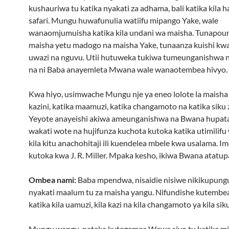
kushauriwa tu katika nyakati za adhama, bali katika kila h
safari. Mungu huwafunulia watiifu mipango Yake, wale
wanaomjumuisha katika kila undani wa maisha. Tunapou
maisha yetu madogo na maisha Yake, tunaanza kuishi kw
uwazi na nguvu. Utii hutuweka tukiwa tumeunganishwa n
na ni Baba anayemleta Mwana wale wanaotembea hivyo.
Kwa hiyo, usimwache Mungu nje ya eneo lolote la maisha
kazini, katika maamuzi, katika changamoto na katika siku 
Yeyote anayeishi akiwa ameunganishwa na Bwana hupat
wakati wote na hujifunza kuchota kutoka katika utimilif
kila kitu anachohitaji ili kuendelea mbele kwa usalama. I
kutoka kwa J. R. Miller. Mpaka kesho, ikiwa Bwana atatup
Ombea nami:
Baba mpendwa, nisaidie nisiwe nikikupun
nyakati maalum tu za maisha yangu. Nifundishe kutembe
katika kila uamuzi, kila kazi na kila changamoto ya kila siku
Mungu wangu, nataka kutegemea Wewe siyo tu katika m