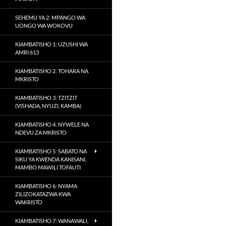
SEHEMU YA 2: MPANGO WA
UONGO WA WOKOVU
KIAMBATISHO 1: UZUSHI WA
AMRI 613
KIAMBATISHO 2: TOHARA NA
MKRISTO
KIAMBATISHO 3: TZITZIT
(VISHADA, NYUZI, KAMBA)
KIAMBATISHO 4: NYWELE NA
NDEVU ZA MKRISTO
KIAMBATISHO 5: SABATO NA
SIKU YA KWENDA KANISANI,
MAMBO MAWILI TOFAUTI
KIAMBATISHO 6: NYAMA
ZILIZOKATAZWA KWA
WAKRISTO
KIAMBATISHO 7: WANAWALI,