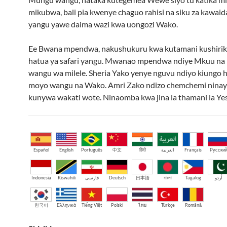
mikubwa, bali pia kwenye chaguo rahisi na siku za kawaid
yangu yawe daima wazi kwa uongozi Wako.
Ee Bwana mpendwa, nakushukuru kwa kutamani kushiriki 
hatua ya safari yangu. Mwanao mpendwa ndiye Mkuu n
wangu wa milele. Sheria Yako yenye nguvu ndiyo kiungo ha
moyo wangu na Wako. Amri Zako ndizo chemchemi nina
kunywa wakati wote. Ninaomba kwa jina la thamani la Yes
Español
English
Português
中文
हिंदी
العربية
Français
Русски
Indonesia
Kiswahili
فارسی
Deutsch
日本語
বাংলা
Tagalog
اُردو
한국어
Ελληνικά
Tiếng Việt
Polski
ไทย
Türkçe
Română