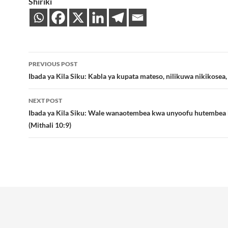
Shiriki
Post
PREVIOUS POST
navigation
Ibada ya Kila Siku: Kabla ya kupata mateso, nilikuwa nikikosea,
NEXT POST
Ibada ya Kila Siku: Wale wanaotembea kwa unyoofu hutembea
(Mithali 10:9)