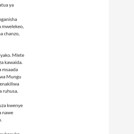
atua ya
nganisha
a mwelekeo,
a chanzo,
 yako. Mlete
za kawaida.
a msaada
u wa Mungu
menakiliwa
a ruhusa.
guza kwenye
a nawe
.
isukosuko