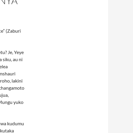
ANYA
e” (Zaburi
tu? Je, Yeye
 siku, au ni
elea
umshauri
oho, lakini
a changamoto
ujua,
 Mungu yuko
zi wa kudumu
akutaka