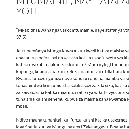
MTUMAINIE, NAYE ATAF
YOTE…
“Mkabidhi Bwana njia yako; mtumainie, naye atafanya yot
37:5).
Je, tunamfanya Mungu kuwa mkuu kweli katika maisha ye
anachukua nafasi hai na ya sasa katika uzoefu wetu wa kila
katika nyakati maalum za kiroho tu? Mara nyingi tunaend
kupanga, kuamua na kutekeleza mambo yote bila hata k
Bwana. Tunazungumza naye kuhusu roho na mambo ya kir
tunashindwa kumjumuisha katika kazi za kila siku, katik
za kawaida, na katika maamuzi rahisi ya wiki. Hivyo, bila k
tunaishia kuishi sehemu kubwa za maisha kana kwamba
mbali.
Ndiyo maana tunahitaji kujifunza kuishi katika utegeme
kwa Sheria kuu ya Mungu na amri Zake angavu. Bwana h