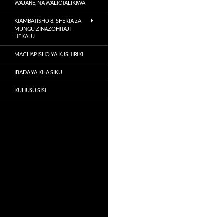
WAJANE, NA WALIOTALIKIWA
KIAMBATISHO 8: SHERIA ZA
MUNGU ZINAZOHITAJI
HEKALU
MACHAPISHO YA KUSHIRIKI
IBADA YA KILA SIKU
KUHUSU SISI