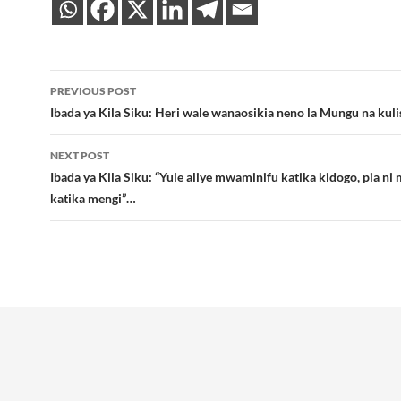
Post
PREVIOUS POST
navigation
Ibada ya Kila Siku: Heri wale wanaosikia neno la Mungu na kuli
NEXT POST
Ibada ya Kila Siku: “Yule aliye mwaminifu katika kidogo, pia n
katika mengi”…