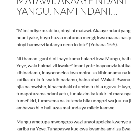
MATAWI. AKAAYE NDANI
YANGU, NAMI NDANI…
“Mimi ndiye mzabibu, ninyi ni matawi. Akaaye ndani yang
ndani yake, huyo huzaa matunda mengi; kwa maana pasi
ninyi hamwezi kufanya neno lo lote” (Yohana 15:5).
Ni thamani gani dini inayo kama haianzi kwa Mungu, hait
Yeye, wala haimalizii kwake? Imani yote inayoanzia katik
kibinadamu, inayoendelea kwa mbinu za kibinadamu na k
katika utukufu wa kibinadamu, haina uhai. Wakati Bwana
njia na mwisho, kinachobaki ni umbo tu bila nguvu. Hivyo,
tunapotazama ndani yetu, tunalazimika kukiri ni mara ng
tumefikiri, tumesema na kutenda bila uongozi wa juu, na j
ambavyo hilo halijazaa matunda ya milele kamwe.
Mungu ametupa mwongozo wazi unaotupeleka kwenye us
karibu na Yeye. Tunapaswa kuelewa kwamba amri za Bwa