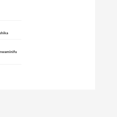
shika
i mwaminifu