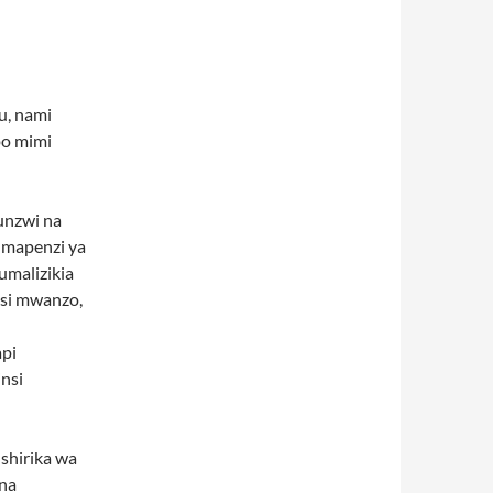
u, nami
po mimi
unzwi na
a mapenzi ya
umalizikia
 si mwanzo,
api
insi
hirika wa
na