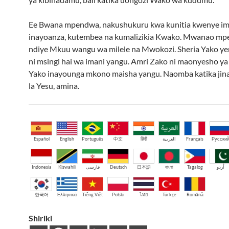
Ee Bwana mpendwa, nakushukuru kwa kunitia kwenye im
inayoanza, kutembea na kumalizikia Kwako. Mwanao m
ndiye Mkuu wangu wa milele na Mwokozi. Sheria Yako y
ni msingi hai wa imani yangu. Amri Zako ni maonyesho y
Yako inayounga mkono maisha yangu. Naomba katika jina
la Yesu, amina.
Español
English
Português
中文
हिंदी
العربية
Français
Русски
Indonesia
Kiswahili
فارسی
Deutsch
日本語
বাংলা
Tagalog
اُردو
한국어
Ελληνικά
Tiếng Việt
Polski
ไทย
Türkçe
Română
Shiriki