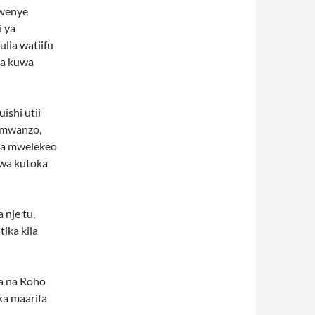
kwenye
 ya
lia watiifu
na kuwa
ishi utii
 mwanzo,
 na mwelekeo
iwa kutoka
nje tu,
ika kila
a na Roho
ka maarifa