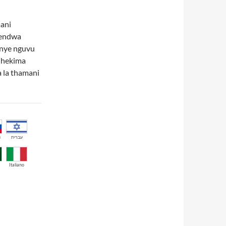
ani
pendwa
enye nguvu
a hekima
 la thamani
й
עברית
Italiano