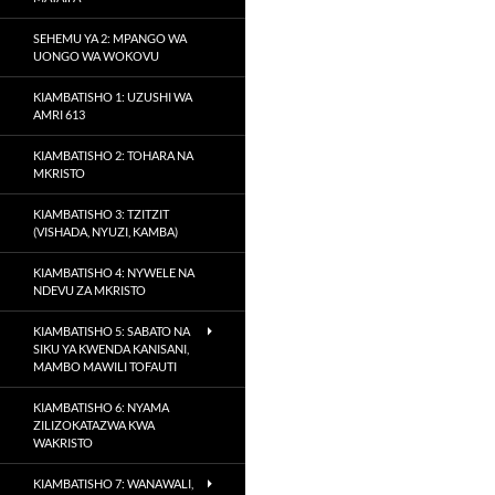
SEHEMU YA 2: MPANGO WA
UONGO WA WOKOVU
KIAMBATISHO 1: UZUSHI WA
AMRI 613
KIAMBATISHO 2: TOHARA NA
MKRISTO
KIAMBATISHO 3: TZITZIT
(VISHADA, NYUZI, KAMBA)
KIAMBATISHO 4: NYWELE NA
NDEVU ZA MKRISTO
KIAMBATISHO 5: SABATO NA
SIKU YA KWENDA KANISANI,
MAMBO MAWILI TOFAUTI
KIAMBATISHO 6: NYAMA
ZILIZOKATAZWA KWA
WAKRISTO
KIAMBATISHO 7: WANAWALI,