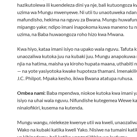
hazikutolewa ili kuendeleza dini ya nje, bali kutuongoza 
uzima wa Mungu mwenyewe. Ni utii tu unaotuweka ndani
mafundisho, hekima na nguvu za Bwana. Mungu huwafunu
mipango yake; ndipo imani inapokoma kuwa maneno tu 
uzima, na Baba huwaongoza roho hizo kwa Mwana.
Kwa hiyo, kataa imani isiyo na upako wala nguvu. Tafuta ku
unaozaliwa kutoka juu na kubaki juu. Mungu anapokuwa
njia na hatima, maisha ya kiroho hupata maana, uthabiti
— na yote yasiyotoka kwake hupoteza thamani. Imenakil
J.C. Philpot. Mpaka kesho, ikiwa Bwana atatupa ruhusa.
Ombea nami:
Baba mpendwa, niokoe kutoka kwa imani ya 
isiyo na uhai wala nguvu. Nifundishe kutegemea Wewe kat
ninalofikiri, kusema na kutenda.
Mungu wangu, nielekeze kwenye utii wa kweli, unaozaliw
Wako na kubaki katika kweli Yako. Nisiwe na tumaini kati
ya kibinadamu, bali katika uongozi Wako wa kudumu.