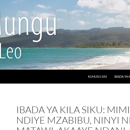
SKIP TO CONTENT
KUHUSU SISI
IBADA YA 
IBADA YA KILA SIKU: MIMI
NDIYE MZABIBU, NINYI N