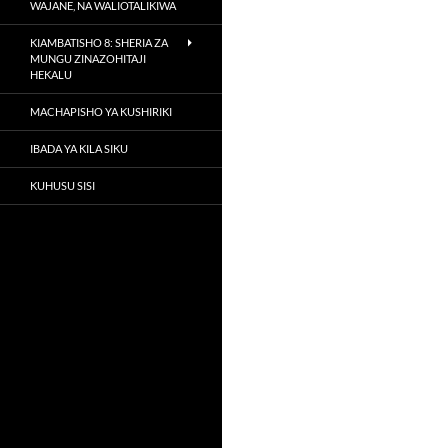
WAJANE, NA WALIOTALIKIWA
KIAMBATISHO 8: SHERIA ZA
MUNGU ZINAZOHITAJI
HEKALU
MACHAPISHO YA KUSHIRIKI
IBADA YA KILA SIKU
KUHUSU SISI