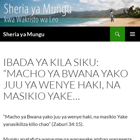
Search
Sheria ya Mungu
SKIP
PRIMAR
TO
MENU
CONTENT
IBADA YA KILA SIKU:
“MACHO YA BWANA YAKO
JUU YA WENYE HAKI, NA
MASIKIO YAKE…
“Macho ya Bwana yako juu ya wenye haki, na masikio Yake
yanasikiliza kilio chao” (Zaburi 34:15).
Mungu anatafuta wanaume na wanawake ambao wanaweza