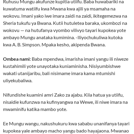
Ruhusu Mungu akufunze kupitia utiifu. Baba huwabariki na
kuwatuma watiifu kwa Mwana kwa ajili ya msamaha na
wokovu. Imani yako iwe imara zaidi na zaidi, ikitegemezwa na
Sheria tukufu ya Bwana. Kutii hutuletea baraka, ukombozi na
wokovu — na hutufanya vyombo vilivyo tayari kupokea yote
ambayo Mungu anataka kumimina. -Iliyochukuliwa kutoka
kwa A. B. Simpson. Mpaka kesho, akipenda Bwana.
Ombea nami:
Baba mpendwa, imarisha imani yangu ili niweze
kustahimili yote unayotaka kuniaminisha. Nisiyumbishwe
wakati utanijaribu, bali nisimame imara kama mtumishi
uliyekubaliwa.
Nifundishe kuamini amri Zako za ajabu. Kila hatua ya utiifu,
nisaidie kufunzwa na kufinyangwa na Wewe, ili niwe imara na
mwaminifu katika mambo yote.
Ee Mungu wangu, nakushukuru kwa sababu unanifanya tayari
kupokea yale ambayo macho yangu bado hayajaona. Mwanao