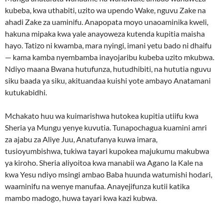
kubeba, kwa uthabiti, uzito wa upendo Wake, nguvu Zake na
ahadi Zake za uaminifu. Anapopata moyo unaoaminika kweli,
hakuna mipaka kwa yale anayoweza kutenda kupitia maisha
hayo. Tatizo ni kwamba, mara nyingi, imani yetu bado ni dhaifu
— kama kamba nyembamba inayojaribu kubeba uzito mkubwa.
Ndiyo maana Bwana hutufunza, hutudhibiti, na hututia nguvu
siku baada ya siku, akituandaa kuishi yote ambayo Anatamani
kutukabidhi.
Mchakato huu wa kuimarishwa hutokea kupitia utiifu kwa
Sheria ya Mungu yenye kuvutia. Tunapochagua kuamini amri
za ajabu za Aliye Juu, Anatufanya kuwa imara,
tusioyumbishwa, tukiwa tayari kupokea majukumu makubwa
ya kiroho. Sheria aliyoitoa kwa manabii wa Agano la Kale na
kwa Yesu ndiyo msingi ambao Baba huunda watumishi hodari,
waaminifu na wenye manufaa. Anayejifunza kutii katika
mambo madogo, huwa tayari kwa kazi kubwa.