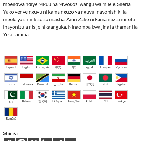
mpendwa ndiye Mkuu na Mwokozi wangu wa milele. Sheria
Yako yenye nguvu ni kama nguzo ya nguvu inayonishikilia
mbele ya shinikizo za maisha. Amri Zako ni kama mizizi mirefu
inayonizuia nisije nikaanguka. Ninaomba kwa jina la thamani la
Yesu, amina.
Español
English
Português
中文
हिंदी
العربية
Français
Русский
עברית
Indonesia
Kiswahili
فارسی
Deutsch
日本語
বাংলা
Tagalog
اُردو
Italiano
한국어
Ελληνικά
Tiếng Việt
Polski
ไทย
Türkçe
Română
Shiriki