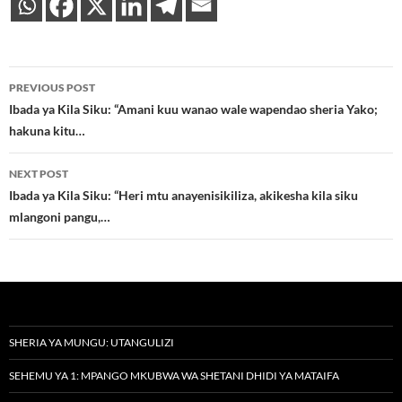
Post
PREVIOUS POST
navigation
Ibada ya Kila Siku: “Amani kuu wanao wale wapendao sheria Yako;
hakuna kitu…
NEXT POST
Ibada ya Kila Siku: “Heri mtu anayenisikiliza, akikesha kila siku
mlangoni pangu,…
SHERIA YA MUNGU: UTANGULIZI
SEHEMU YA 1: MPANGO MKUBWA WA SHETANI DHIDI YA MATAIFA