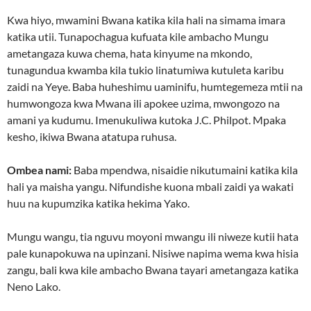
Kwa hiyo, mwamini Bwana katika kila hali na simama imara
katika utii. Tunapochagua kufuata kile ambacho Mungu
ametangaza kuwa chema, hata kinyume na mkondo,
tunagundua kwamba kila tukio linatumiwa kutuleta karibu
zaidi na Yeye. Baba huheshimu uaminifu, humtegemeza mtii na
humwongoza kwa Mwana ili apokee uzima, mwongozo na
amani ya kudumu. Imenukuliwa kutoka J.C. Philpot. Mpaka
kesho, ikiwa Bwana atatupa ruhusa.
Ombea nami:
Baba mpendwa, nisaidie nikutumaini katika kila
hali ya maisha yangu. Nifundishe kuona mbali zaidi ya wakati
huu na kupumzika katika hekima Yako.
Mungu wangu, tia nguvu moyoni mwangu ili niweze kutii hata
pale kunapokuwa na upinzani. Nisiwe napima wema kwa hisia
zangu, bali kwa kile ambacho Bwana tayari ametangaza katika
Neno Lako.