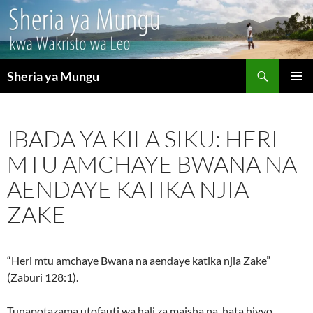
Search
Sheria ya Mungu
SKIP
PRIMAR
TO
MENU
CONTENT
IBADA YA KILA SIKU: HERI
MTU AMCHAYE BWANA NA
AENDAYE KATIKA NJIA
ZAKE
“Heri mtu amchaye Bwana na aendaye katika njia Zake”
(Zaburi 128:1).
Tunapotazama utofauti wa hali za maisha na, hata hivyo,