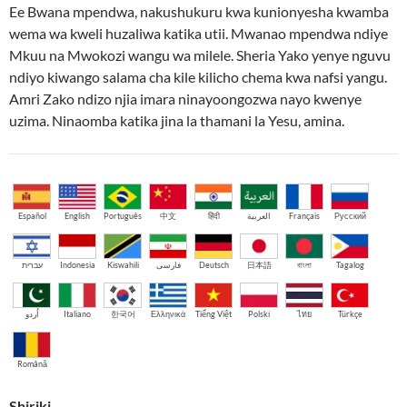
Ee Bwana mpendwa, nakushukuru kwa kunionyesha kwamba
wema wa kweli huzaliwa katika utii. Mwanao mpendwa ndiye
Mkuu na Mwokozi wangu wa milele. Sheria Yako yenye nguvu
ndiyo kiwango salama cha kile kilicho chema kwa nafsi yangu.
Amri Zako ndizo njia imara ninayoongozwa nayo kwenye
uzima. Ninaomba katika jina la thamani la Yesu, amina.
Español
English
Português
中文
हिंदी
العربية
Français
Русский
עברית
Indonesia
Kiswahili
فارسی
Deutsch
日本語
বাংলা
Tagalog
اُردو
Italiano
한국어
Ελληνικά
Tiếng Việt
Polski
ไทย
Türkçe
Română
Shiriki