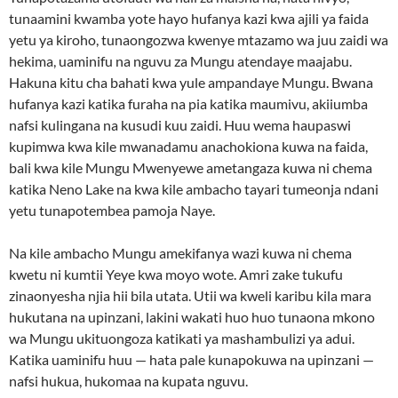
tunaamini kwamba yote hayo hufanya kazi kwa ajili ya faida
yetu ya kiroho, tunaongozwa kwenye mtazamo wa juu zaidi wa
hekima, uaminifu na nguvu za Mungu atendaye maajabu.
Hakuna kitu cha bahati kwa yule ampandaye Mungu. Bwana
hufanya kazi katika furaha na pia katika maumivu, akiiumba
nafsi kulingana na kusudi kuu zaidi. Huu wema haupaswi
kupimwa kwa kile mwanadamu anachokiona kuwa na faida,
bali kwa kile Mungu Mwenyewe ametangaza kuwa ni chema
katika Neno Lake na kwa kile ambacho tayari tumeonja ndani
yetu tunapotembea pamoja Naye.
Na kile ambacho Mungu amekifanya wazi kuwa ni chema
kwetu ni kumtii Yeye kwa moyo wote. Amri zake tukufu
zinaonyesha njia hii bila utata. Utii wa kweli karibu kila mara
hukutana na upinzani, lakini wakati huo huo tunaona mkono
wa Mungu ukituongoza katikati ya mashambulizi ya adui.
Katika uaminifu huu — hata pale kunapokuwa na upinzani —
nafsi hukua, hukomaa na kupata nguvu.