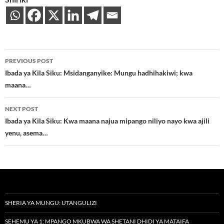
Post
PREVIOUS POST
navigation
Ibada ya Kila Siku: Msidanganyike: Mungu hadhihakiwi; kwa
maana…
NEXT POST
Ibada ya Kila Siku: Kwa maana najua mipango niliyo nayo kwa ajili
yenu, asema…
SHERIA YA MUNGU: UTANGULIZI
SEHEMU YA 1: MPANGO MKUBWA WA SHETANI DHIDI YA MATAIFA