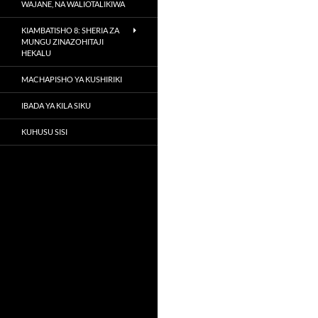
WAJANE, NA WALIOTALIKIWA
KIAMBATISHO 8: SHERIA ZA
MUNGU ZINAZOHITAJI
HEKALU
MACHAPISHO YA KUSHIRIKI
IBADA YA KILA SIKU
KUHUSU SISI