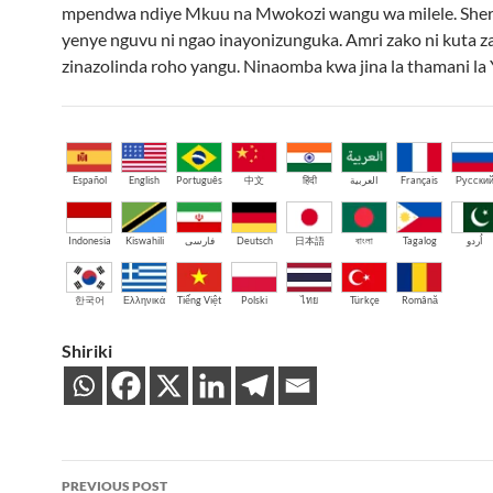
mpendwa ndiye Mkuu na Mwokozi wangu wa milele. Sher
yenye nguvu ni ngao inayonizunguka. Amri zako ni kuta za
zinazolinda roho yangu. Ninaomba kwa jina la thamani la 
Español
English
Português
中文
हिंदी
العربية
Français
Русски
Indonesia
Kiswahili
فارسی
Deutsch
日本語
বাংলা
Tagalog
اُردو
한국어
Ελληνικά
Tiếng Việt
Polski
ไทย
Türkçe
Română
Shiriki
Post
PREVIOUS POST