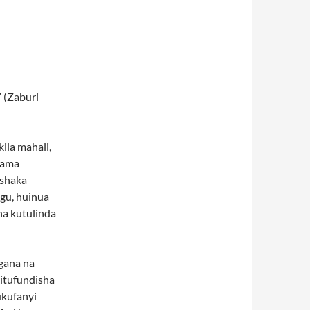
 (Zaburi
ila mahali,
Kama
 shaka
ngu, huinua
na kutulinda
gana na
kitufundisha
ukufanyi