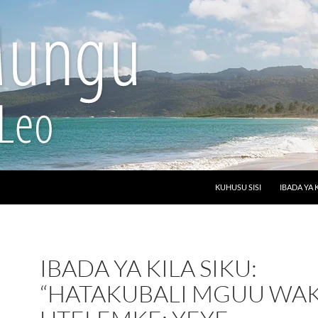
SKIP TO CONTENT
KUHUSU SISI
IBADA YA 
IBADA YA KILA SIKU:
“HATAKUBALI MGUU WA