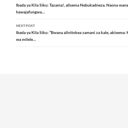
navigation
Ibada ya Kila Siku: Tazama!, alisema Nebukadneza. Naona wa
hawajafungwa…
NEXT POST
Ibada ya Kila Siku: “Bwana alinitokea zamani za kale, akisema
wa milele…