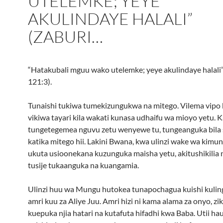
UTELEMKE; YEYE
AKULINDAYE HALALI”
(ZABURI…
“Hatakubali mguu wako utelemke; yeye akulindaye halali”
121:3).
Tunaishi tukiwa tumekizungukwa na mitego. Vilema vipo k
vikiwa tayari kila wakati kunasa udhaifu wa mioyo yetu. 
tungetegemea nguvu zetu wenyewe tu, tungeanguka bila
katika mitego hii. Lakini Bwana, kwa ulinzi wake wa kimu
ukuta usioonekana kuzunguka maisha yetu, akitushikilia 
tusije tukaanguka na kuangamia.
Ulinzi huu wa Mungu hutokea tunapochagua kuishi kulin
amri kuu za Aliye Juu. Amri hizi ni kama alama za onyo, zi
kuepuka njia hatari na kutafuta hifadhi kwa Baba. Utii ha