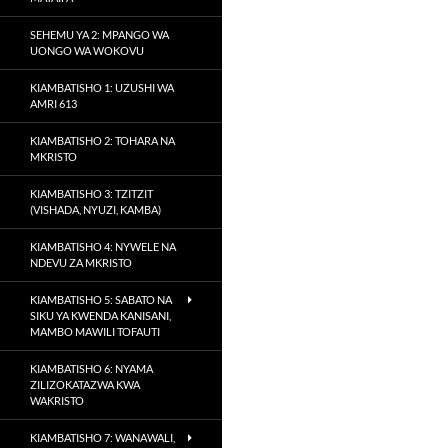
SEHEMU YA 2: MPANGO WA
UONGO WA WOKOVU
KIAMBATISHO 1: UZUSHI WA
AMRI 613
KIAMBATISHO 2: TOHARA NA
MKRISTO
KIAMBATISHO 3: TZITZIT
(VISHADA, NYUZI, KAMBA)
KIAMBATISHO 4: NYWELE NA
NDEVU ZA MKRISTO
KIAMBATISHO 5: SABATO NA
SIKU YA KWENDA KANISANI,
MAMBO MAWILI TOFAUTI
KIAMBATISHO 6: NYAMA
ZILIZOKATAZWA KWA
WAKRISTO
KIAMBATISHO 7: WANAWALI,