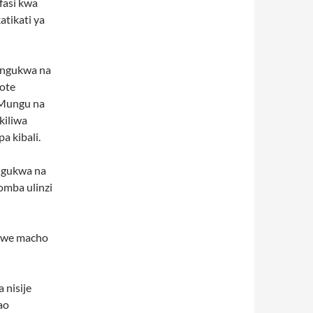
fasi kwa
tikati ya
zungukwa na
ote
 Mungu na
kiliwa
a kibali.
ngukwa na
omba ulinzi
 niwe macho
nisije
ao