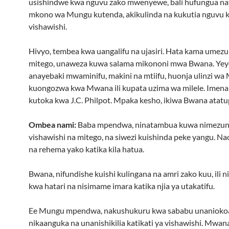
usishindwe kwa nguvu zako mwenyewe, bali hufungua na
mkono wa Mungu kutenda, akikulinda na kukutia nguvu ka
vishawishi.
Hivyo, tembea kwa uangalifu na ujasiri. Hata kama ume
mitego, unaweza kuwa salama mikononi mwa Bwana. Yey
anayebaki mwaminifu, makini na mtiifu, huonja ulinzi wa
kuongozwa kwa Mwana ili kupata uzima wa milele. Imena
kutoka kwa J.C. Philpot. Mpaka kesho, ikiwa Bwana atatup
Ombea nami:
Baba mpendwa, ninatambua kuwa nimezu
vishawishi na mitego, na siwezi kuishinda peke yangu. Na
na rehema yako katika kila hatua.
Bwana, nifundishe kuishi kulingana na amri zako kuu, ili
kwa hatari na nisimame imara katika njia ya utakatifu.
Ee Mungu mpendwa, nakushukuru kwa sababu unaniokoa 
nikaanguka na unanishikilia katikati ya vishawishi. Mwan