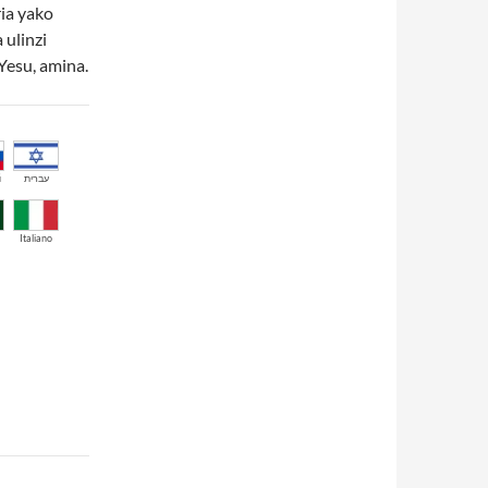
ia yako
 ulinzi
Yesu, amina.
й
עברית
Italiano