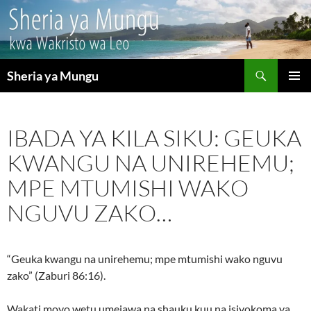
Search
Sheria ya Mungu
SKIP
PRIMAR
TO
MENU
CONTENT
IBADA YA KILA SIKU: GEUKA
KWANGU NA UNIREHEMU;
MPE MTUMISHI WAKO
NGUVU ZAKO…
“Geuka kwangu na unirehemu; mpe mtumishi wako nguvu
zako” (Zaburi 86:16).
Wakati moyo wetu umejawa na shauku kuu na isiyokoma ya