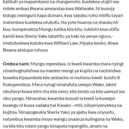
katikati ya mapambano na changamoto, kuelekea utajiri wa
milele ambao Bwana ameandaa kwa Waliwake. Ni kuonja
kidogo mbinguni hapa duniani, kwa sababu roho mtiifu tayari
inatembea kuelekea utukufu. Na yote huanza na shauku hii
kuu: kumpendeza Mungu katika kila kitu, tukiishi kwa utiifu
kamili kwa Sheria Yake takatifu, ya haki na yenye nguvu. -
Imetoholewa kutoka kwa William Law. Mpaka kesho, ikiwa
Bwana atatupa ruhusa.
Ombea nami:
Mungu mpendwa, ni kweli kwamba mara nyingi
ninashughulishwa na mambo mengi ya kupita na nashindwa
kuweka kipaumbele kile ambacho ni muhimu kweli: kuishi ili
Kukupendeza. Mara nyingi ninatafuta uwepo Wako, lakini
sikufanyi kuwa kiini cha kila neno, kila tendo na kila uamuzi wa
siku yangu. Ninasahau kwamba kusudi la kweli la kuwepo
kwangu ni kuwa sadaka hai Kwako—mtii, niliyenyenyekea na
kujitoa. Ninapogeukia Sheria Yako ya ajabu kwa unyoofu,
natambua kwamba moyo wangu unaanza kulingana na Wako,
na kila kitu ndani yangu kinapata mpangilio, amani na