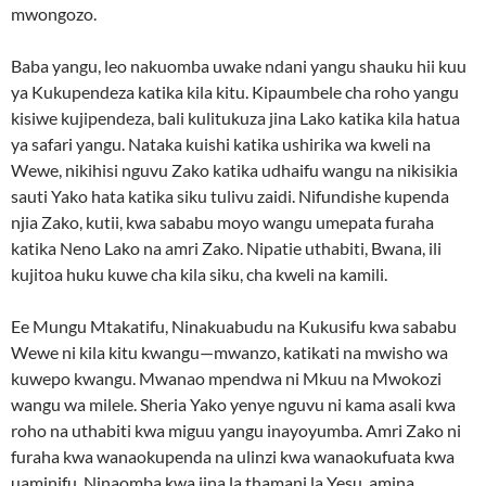
mwongozo.
Baba yangu, leo nakuomba uwake ndani yangu shauku hii kuu
ya Kukupendeza katika kila kitu. Kipaumbele cha roho yangu
kisiwe kujipendeza, bali kulitukuza jina Lako katika kila hatua
ya safari yangu. Nataka kuishi katika ushirika wa kweli na
Wewe, nikihisi nguvu Zako katika udhaifu wangu na nikisikia
sauti Yako hata katika siku tulivu zaidi. Nifundishe kupenda
njia Zako, kutii, kwa sababu moyo wangu umepata furaha
katika Neno Lako na amri Zako. Nipatie uthabiti, Bwana, ili
kujitoa huku kuwe cha kila siku, cha kweli na kamili.
Ee Mungu Mtakatifu, Ninakuabudu na Kukusifu kwa sababu
Wewe ni kila kitu kwangu—mwanzo, katikati na mwisho wa
kuwepo kwangu. Mwanao mpendwa ni Mkuu na Mwokozi
wangu wa milele. Sheria Yako yenye nguvu ni kama asali kwa
roho na uthabiti kwa miguu yangu inayoyumba. Amri Zako ni
furaha kwa wanaokupenda na ulinzi kwa wanaokufuata kwa
uaminifu. Ninaomba kwa jina la thamani la Yesu, amina.