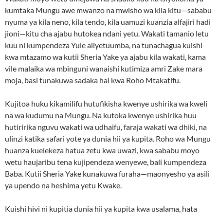
kumtaka Mungu awe mwanzo na mwisho wa kila kitu—sababu
nyuma ya kila neno, kila tendo, kila uamuzi kuanzia alfajiri hadi
jioni—kitu cha ajabu hutokea ndani yetu. Wakati tamanio letu
kuu ni kumpendeza Yule aliyetuumba, na tunachagua kuishi
kwa mtazamo wa kutii Sheria Yake ya ajabu kila wakati, kama
vile malaika wa mbinguni wanaishi kutimiza amri Zake mara
moja, basi tunakuwa sadaka hai kwa Roho Mtakatifu.
Kujitoa huku kikamilifu hutufikisha kwenye ushirika wa kweli
na wa kudumu na Mungu. Na kutoka kwenye ushirika huu
hutiririka nguvu wakati wa udhaifu, faraja wakati wa dhiki, na
ulinzi katika safari yote ya dunia hii ya kupita. Roho wa Mungu
huanza kuelekeza hatua zetu kwa uwazi, kwa sababu moyo
wetu haujaribu tena kujipendeza wenyewe, bali kumpendeza
Baba. Kutii Sheria Yake kunakuwa furaha—maonyesho ya asili
ya upendo na heshima yetu Kwake.
Kuishi hivi ni kupitia dunia hii ya kupita kwa usalama, hata