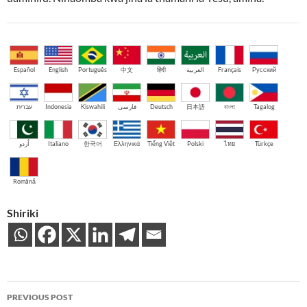
Español
English
Português
中文
हिंदी
العربية
Français
Русский
עברית
Indonesia
Kiswahili
فارسی
Deutsch
日本語
বাংলা
Tagalog
اُردو
Italiano
한국어
Ελληνικά
Tiếng Việt
Polski
ไทย
Türkçe
Română
Shiriki
Post
PREVIOUS POST