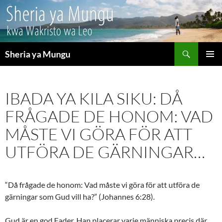
Search
Sheria ya Mungu
SKIP
PRIMAR
TO
MENU
CONTENT
IBADA YA KILA SIKU: DÅ
FRÅGADE DE HONOM: VAD
MÅSTE VI GÖRA FÖR ATT
UTFÖRA DE GÄRNINGAR…
“Då frågade de honom: Vad måste vi göra för att utföra de
gärningar som Gud vill ha?” (Johannes 6:28).
Gud är en god Fader. Han placerar varje människa precis där