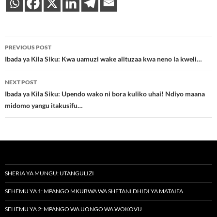
Post
PREVIOUS POST
navigation
Ibada ya Kila Siku: Kwa uamuzi wake alituzaa kwa neno la kweli…
NEXT POST
Ibada ya Kila Siku: Upendo wako ni bora kuliko uhai! Ndiyo maana
midomo yangu itakusifu…
SHERIA YA MUNGU: UTANGULIZI
SEHEMU YA 1: MPANGO MKUBWA WA SHETANI DHIDI YA MATAIFA
SEHEMU YA 2: MPANGO WA UONGO WA WOKOVU