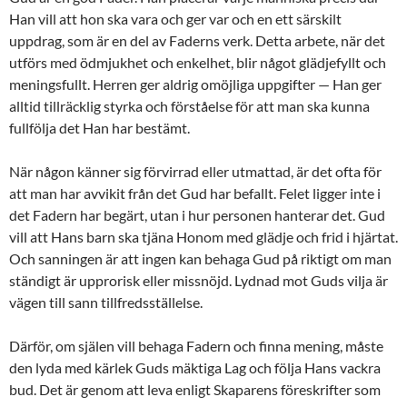
Han vill att hon ska vara och ger var och en ett särskilt
uppdrag, som är en del av Faderns verk. Detta arbete, när det
utförs med ödmjukhet och enkelhet, blir något glädjefyllt och
meningsfullt. Herren ger aldrig omöjliga uppgifter — Han ger
alltid tillräcklig styrka och förståelse för att man ska kunna
fullfölja det Han har bestämt.
När någon känner sig förvirrad eller utmattad, är det ofta för
att man har avvikit från det Gud har befallt. Felet ligger inte i
det Fadern har begärt, utan i hur personen hanterar det. Gud
vill att Hans barn ska tjäna Honom med glädje och frid i hjärtat.
Och sanningen är att ingen kan behaga Gud på riktigt om man
ständigt är upprorisk eller missnöjd. Lydnad mot Guds vilja är
vägen till sann tillfredsställelse.
Därför, om själen vill behaga Fadern och finna mening, måste
den lyda med kärlek Guds mäktiga Lag och följa Hans vackra
bud. Det är genom att leva enligt Skaparens föreskrifter som