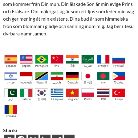
som kommer från Din mun. Din älskade Son är min evige Prins
och Frälsare. Din mäktiga Lag är som ett ljus som leder min väg
och ger mening åt min existens. Dina bud är som himmelska
frön som blommar i glädje och sanning inom mig. Jag ber i Jesu
dyrbara namn, amen.
Español
English
Português
中文
हिंदी
العربية
Français
Русский
עברית
Indonesia
Kiswahili
فارسی
Deutsch
日本語
বাংলা
Tagalog
اُردو
Italiano
한국어
Ελληνικά
Tiếng Việt
Polski
ไทย
Türkçe
Română
Shiriki