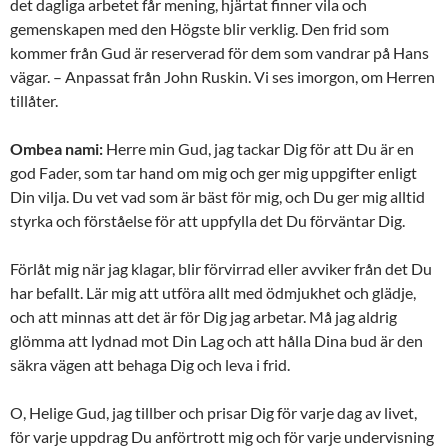
det dagliga arbetet får mening, hjärtat finner vila och
gemenskapen med den Högste blir verklig. Den frid som
kommer från Gud är reserverad för dem som vandrar på Hans
vägar. – Anpassat från John Ruskin. Vi ses imorgon, om Herren
tillåter.
Ombea nami:
Herre min Gud, jag tackar Dig för att Du är en
god Fader, som tar hand om mig och ger mig uppgifter enligt
Din vilja. Du vet vad som är bäst för mig, och Du ger mig alltid
styrka och förståelse för att uppfylla det Du förväntar Dig.
Förlåt mig när jag klagar, blir förvirrad eller avviker från det Du
har befallt. Lär mig att utföra allt med ödmjukhet och glädje,
och att minnas att det är för Dig jag arbetar. Må jag aldrig
glömma att lydnad mot Din Lag och att hålla Dina bud är den
säkra vägen att behaga Dig och leva i frid.
O, Helige Gud, jag tillber och prisar Dig för varje dag av livet,
för varje uppdrag Du anförtrott mig och för varje undervisning