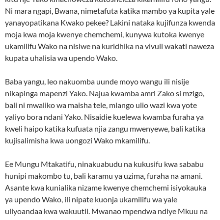
Ni mara ngapi, Bwana, nimetafuta katika mambo ya kupita yale
yanayopatikana Kwako pekee? Lakini nataka kujifunza kwenda
moja kwa moja kwenye chemchemi, kunywa kutoka kwenye
ukamilifu Wako na nisiwe na kuridhika na vivuli wakati naweza
kupata uhalisia wa upendo Wako.
Baba yangu, leo nakuomba uunde moyo wangu ili nisije
nikapinga mapenzi Yako. Najua kwamba amri Zako si mzigo,
bali ni mwaliko wa maisha tele, mlango ulio wazi kwa yote
yaliyo bora ndani Yako. Nisaidie kuelewa kwamba furaha ya
kweli haipo katika kufuata njia zangu mwenyewe, bali katika
kujisalimisha kwa uongozi Wako mkamilifu.
Ee Mungu Mtakatifu, ninakuabudu na kukusifu kwa sababu
hunipi makombo tu, bali karamu ya uzima, furaha na amani.
Asante kwa kunialika nizame kwenye chemchemi isiyokauka
ya upendo Wako, ili nipate kuonja ukamilifu wa yale
uliyoandaa kwa wakuutii. Mwanao mpendwa ndiye Mkuu na