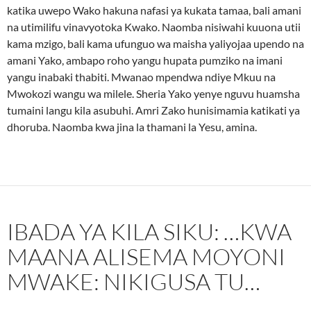
katika uwepo Wako hakuna nafasi ya kukata tamaa, bali amani
na utimilifu vinavyotoka Kwako. Naomba nisiwahi kuuona utii
kama mzigo, bali kama ufunguo wa maisha yaliyojaa upendo na
amani Yako, ambapo roho yangu hupata pumziko na imani
yangu inabaki thabiti. Mwanao mpendwa ndiye Mkuu na
Mwokozi wangu wa milele. Sheria Yako yenye nguvu huamsha
tumaini langu kila asubuhi. Amri Zako hunisimamia katikati ya
dhoruba. Naomba kwa jina la thamani la Yesu, amina.
IBADA YA KILA SIKU: …KWA
MAANA ALISEMA MOYONI
MWAKE: NIKIGUSA TU…