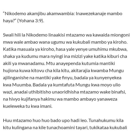
“Nikodemo akamjibu akamwambia: Inawezekanaje mambo
haya?” (Yohana 3:9).
Swali hili la Nikodemo linaakisi mtazamo wa kawaida miongoni
mwa wale ambao wana ugumu wa kukubali mambo ya kiroho.
Katika masuala ya kiroho, hasa yale yenye umuhimu mkubwa,
shaka ya kudumu mara nyingi ina mizizi yake katika kiburi cha
akili ya mwanadamu. Mtu anayependa kutumia mantiki
hujiona kuwa kitovu cha kila kitu, akitarajia kwamba Mungu
ajilinganishe na mantiki yake finyu, badala ya kunyenyekea
kwa Muumba. Badala ya kumtafuta Mungu kwa moyo ulio
wazi, anadai uthibitisho unaoridhisha mtazamo wake binafsi,
na hivyo kujifanya hakimu wa mambo ambayo yanaweza
kueleweka tu kwa imani.
Huu mtazamo huo huo bado upo hadi leo. Tunahukumu kila
kitu kulingana na kile tunachoamini tayari, tukikataa kukubali