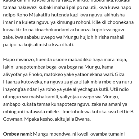
tamaa hakuwezi kubaki mahali palipo na utii, kwa kuwa hapo
ndipo Roho Mtakatifu hutenda kazi kwa nguvu, akihuisha
imani na kuleta nguvu ya kimungu rohoni. Kile kilichoonekana
kuwa kizito na kinachokandamiza huanza kupoteza nguvu
zake, kwa sababu uwepo wa Mungu hujidhihirisha mahali
palipo na kujisalimisha kwa dhati.
Hapo mwanzo, huenda usione mabadiliko haya mara moja,
lakini unapotembea bega kwa bega na Mungu, kama
alivyofanya Enoko, matokeo yake yataonekana wazi. Giza
litaanza kutoweka, na nguvu za giza zitakimbia mbele ya nuru
inayong’aa ndani ya roho ya yule aliyechagua kutii. Utii ndio
ufunguo wa maisha kamili, yaliyojaa uwepo wa Mungu,
ambapo kukata tamaa kunapoteza nguvu zake na amani ya
mbinguni inatawala milele. -Imetoholewa kutoka kwa Lettie B.
Cowman. Mpaka kesho, akitujalia Bwana.
Ombea nami:
Mungu mpendwa, ni kweli kwamba tumaini