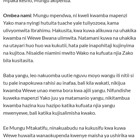
Mpaka kesho, Mungu akipenda.
Ombea nami:
Mungu mpendwa, ni kweli kwamba mapenzi
Yako mara nyingi hutuita tuache yale tuliyozoea, kama
ulivyomwita Ibrahimu. Hakusita, kwa kuwa alikuwa na uhakika
kwamba ni Wewe Bwana ulimwita. Natamani kuwa na uhakika
na utayari huo huo wa kukutii, hata pale inapohitaji kujinyima
na kujitoa. Nisaidie niamini mwito Wako na kufuata njia Zako
bila kusitasita.
Baba yangu, leo nakuomba uutie nguvu moyo wangu ili nitii si
tu pale inapokuwa rahisi au inafaa, bali kila wakati, nikijua
kwamba Wewe unao mema bora kwa ajili yangu. Nifundishe
kuweka mapenzi Yako juu ya matamanio yangu, nikitambua
kwamba hazina kuu hazipo katika kufuata njia yangu
mwenyewe, bali katika kujisalimisha kwako.
Ee Mungu Mtakatifu, ninakuabudu na kukusifu kwa kuwa
Wewe huwaita wanaokupenda kwenye maisha ya ushirika wa