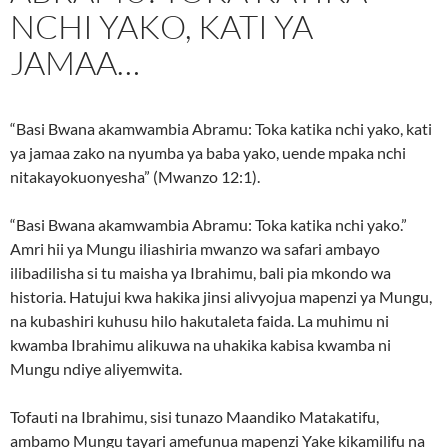
NCHI YAKO, KATI YA
JAMAA…
“Basi Bwana akamwambia Abramu: Toka katika nchi yako, kati
ya jamaa zako na nyumba ya baba yako, uende mpaka nchi
nitakayokuonyesha” (Mwanzo 12:1).
“Basi Bwana akamwambia Abramu: Toka katika nchi yako.”
Amri hii ya Mungu iliashiria mwanzo wa safari ambayo
ilibadilisha si tu maisha ya Ibrahimu, bali pia mkondo wa
historia. Hatujui kwa hakika jinsi alivyojua mapenzi ya Mungu,
na kubashiri kuhusu hilo hakutaleta faida. La muhimu ni
kwamba Ibrahimu alikuwa na uhakika kabisa kwamba ni
Mungu ndiye aliyemwita.
Tofauti na Ibrahimu, sisi tunazo Maandiko Matakatifu,
ambamo Mungu tayari amefunua mapenzi Yake kikamilifu na