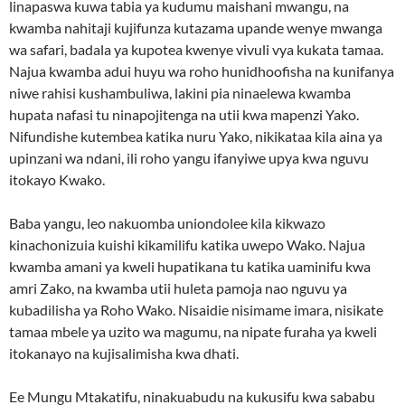
linapaswa kuwa tabia ya kudumu maishani mwangu, na
kwamba nahitaji kujifunza kutazama upande wenye mwanga
wa safari, badala ya kupotea kwenye vivuli vya kukata tamaa.
Najua kwamba adui huyu wa roho hunidhoofisha na kunifanya
niwe rahisi kushambuliwa, lakini pia ninaelewa kwamba
hupata nafasi tu ninapojitenga na utii kwa mapenzi Yako.
Nifundishe kutembea katika nuru Yako, nikikataa kila aina ya
upinzani wa ndani, ili roho yangu ifanyiwe upya kwa nguvu
itokayo Kwako.
Baba yangu, leo nakuomba uniondolee kila kikwazo
kinachonizuia kuishi kikamilifu katika uwepo Wako. Najua
kwamba amani ya kweli hupatikana tu katika uaminifu kwa
amri Zako, na kwamba utii huleta pamoja nao nguvu ya
kubadilisha ya Roho Wako. Nisaidie nisimame imara, nisikate
tamaa mbele ya uzito wa magumu, na nipate furaha ya kweli
itokanayo na kujisalimisha kwa dhati.
Ee Mungu Mtakatifu, ninakuabudu na kukusifu kwa sababu