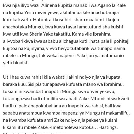
kwa njia iliyo wazi. Alinena kupitia manabii wa Agano la Kale
na kupitia Yesu mwenyewe, akifafanua kile anachotarajia
kutoka kwetu. Hatuhitaji kusubiri ishara maalum ili kujua
anachotaka Mungu, kwa kuwa tayari ametufundisha kuishi
kwa utii kwa Sheria Yake takatifu. Kama vile Ibrahimu
alivyobarikiwa kwa sababu alichagua kutii, hata pale ilipohitaji
kujitoa na kujinyima, vivyo hivyo tutabarikiwa tunapoinama
mbele za Mungu, tukiweka mapenzi Yake juu ya matamanio
yetu binafsi.
Utii haukuwa rahisi kila wakati, lakini ndiyo njia ya kupata
baraka kuu. Sisi pia tunapaswa kufuata mfano wa Ibrahimu,
tukiamini kwamba tunapotii Mungu kwa unyenyekevu,
tutaongozwa hadi utimilifu wa ahadi Zake. Mtumishi wa kweli
hatii tu pale anapokubaliana au inapokuwa rahisi, bali kwa
sababu anatambua kwamba mapenzi ya Mungu ni makamilifu,
na kwamba kufuata amri Zake ndiyo njia pekee ya kuishi
kikamilifu mbele Zake. -Imetoholewa kutoka J. Hastings.