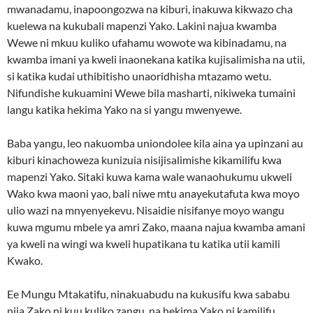
mwanadamu, inapoongozwa na kiburi, inakuwa kikwazo cha
kuelewa na kukubali mapenzi Yako. Lakini najua kwamba
Wewe ni mkuu kuliko ufahamu wowote wa kibinadamu, na
kwamba imani ya kweli inaonekana katika kujisalimisha na utii,
si katika kudai uthibitisho unaoridhisha mtazamo wetu.
Nifundishe kukuamini Wewe bila masharti, nikiweka tumaini
langu katika hekima Yako na si yangu mwenyewe.
Baba yangu, leo nakuomba uniondolee kila aina ya upinzani au
kiburi kinachoweza kunizuia nisijisalimishe kikamilifu kwa
mapenzi Yako. Sitaki kuwa kama wale wanaohukumu ukweli
Wako kwa maoni yao, bali niwe mtu anayekutafuta kwa moyo
ulio wazi na mnyenyekevu. Nisaidie nisifanye moyo wangu
kuwa mgumu mbele ya amri Zako, maana najua kwamba amani
ya kweli na wingi wa kweli hupatikana tu katika utii kamili
Kwako.
Ee Mungu Mtakatifu, ninakuabudu na kukusifu kwa sababu
njia Zako ni kuu kuliko zangu, na hekima Yako ni kamilifu.