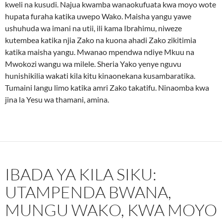
kweli na kusudi. Najua kwamba wanaokufuata kwa moyo wote
hupata furaha katika uwepo Wako. Maisha yangu yawe
ushuhuda wa imani na utii, ili kama Ibrahimu, niweze
kutembea katika njia Zako na kuona ahadi Zako zikitimia
katika maisha yangu. Mwanao mpendwa ndiye Mkuu na
Mwokozi wangu wa milele. Sheria Yako yenye nguvu
hunishikilia wakati kila kitu kinaonekana kusambaratika.
Tumaini langu limo katika amri Zako takatifu. Ninaomba kwa
jina la Yesu wa thamani, amina.
IBADA YA KILA SIKU:
UTAMPENDA BWANA,
MUNGU WAKO, KWA MOYO