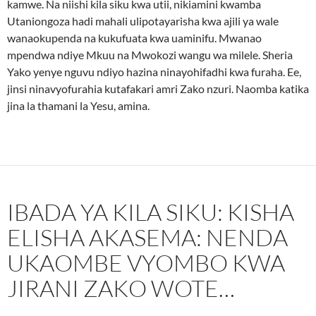
kamwe. Na niishi kila siku kwa utii, nikiamini kwamba
Utaniongoza hadi mahali ulipotayarisha kwa ajili ya wale
wanaokupenda na kukufuata kwa uaminifu. Mwanao
mpendwa ndiye Mkuu na Mwokozi wangu wa milele. Sheria
Yako yenye nguvu ndiyo hazina ninayohifadhi kwa furaha. Ee,
jinsi ninavyofurahia kutafakari amri Zako nzuri. Naomba katika
jina la thamani la Yesu, amina.
IBADA YA KILA SIKU: KISHA
ELISHA AKASEMA: NENDA
UKAOMBE VYOMBO KWA
JIRANI ZAKO WOTE…