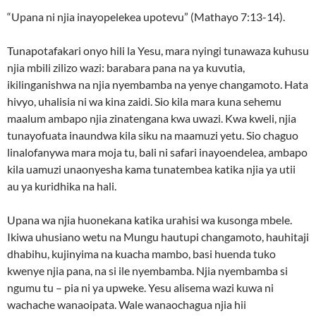
“Upana ni njia inayopelekea upotevu” (Mathayo 7:13-14).
Tunapotafakari onyo hili la Yesu, mara nyingi tunawaza kuhusu
njia mbili zilizo wazi: barabara pana na ya kuvutia,
ikilinganishwa na njia nyembamba na yenye changamoto. Hata
hivyo, uhalisia ni wa kina zaidi. Sio kila mara kuna sehemu
maalum ambapo njia zinatengana kwa uwazi. Kwa kweli, njia
tunayofuata inaundwa kila siku na maamuzi yetu. Sio chaguo
linalofanywa mara moja tu, bali ni safari inayoendelea, ambapo
kila uamuzi unaonyesha kama tunatembea katika njia ya utii
au ya kuridhika na hali.
Upana wa njia huonekana katika urahisi wa kusonga mbele.
Ikiwa uhusiano wetu na Mungu hautupi changamoto, hauhitaji
dhabihu, kujinyima na kuacha mambo, basi huenda tuko
kwenye njia pana, na si ile nyembamba. Njia nyembamba si
ngumu tu – pia ni ya upweke. Yesu alisema wazi kuwa ni
wachache wanaoipata. Wale wanaochagua njia hii