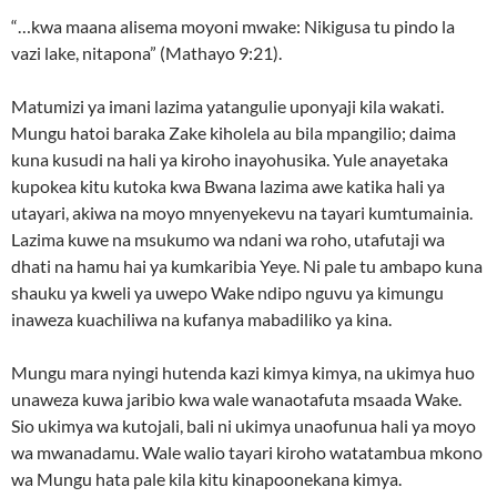
“…kwa maana alisema moyoni mwake: Nikigusa tu pindo la
vazi lake, nitapona” (Mathayo 9:21).
Matumizi ya imani lazima yatangulie uponyaji kila wakati.
Mungu hatoi baraka Zake kiholela au bila mpangilio; daima
kuna kusudi na hali ya kiroho inayohusika. Yule anayetaka
kupokea kitu kutoka kwa Bwana lazima awe katika hali ya
utayari, akiwa na moyo mnyenyekevu na tayari kumtumainia.
Lazima kuwe na msukumo wa ndani wa roho, utafutaji wa
dhati na hamu hai ya kumkaribia Yeye. Ni pale tu ambapo kuna
shauku ya kweli ya uwepo Wake ndipo nguvu ya kimungu
inaweza kuachiliwa na kufanya mabadiliko ya kina.
Mungu mara nyingi hutenda kazi kimya kimya, na ukimya huo
unaweza kuwa jaribio kwa wale wanaotafuta msaada Wake.
Sio ukimya wa kutojali, bali ni ukimya unaofunua hali ya moyo
wa mwanadamu. Wale walio tayari kiroho watatambua mkono
wa Mungu hata pale kila kitu kinapoonekana kimya.