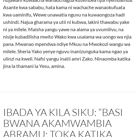
Asante kwa sababu, hata kama ni wachache wanaokufuata
kwa uaminifu, Wewe unawatia nguvu na kuwaongoza hadi
ushindi. Najua gharama ya utii ni kubwa, lakini thawabu yake
ni ya milele. Maisha yangu yawe na alama ya uvumilivu, na
nisije kubadilisha mwito Wako kwa usalama wa uongo wa njia
pana. Mwanao mpendwa ndiye Mkuu na Mwokozi wangu wa
milele. Sheria Yako yenye nguvu inanizunguka kama ngao ya
ulinzi na kweli. Nafsi yangu inatii amri Zako. Ninaomba katika
jina la thamani la Yesu, amina.
IBADA YA KILA SIKU: “BASI
BWANA AKAMWAMBIA
ABRAMU: TOKA KATIKA