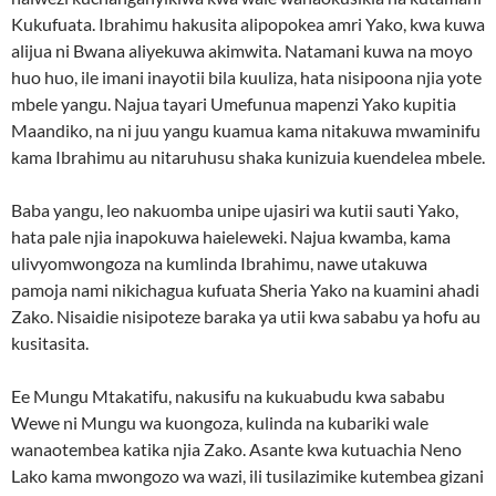
Kukufuata. Ibrahimu hakusita alipopokea amri Yako, kwa kuwa
alijua ni Bwana aliyekuwa akimwita. Natamani kuwa na moyo
huo huo, ile imani inayotii bila kuuliza, hata nisipoona njia yote
mbele yangu. Najua tayari Umefunua mapenzi Yako kupitia
Maandiko, na ni juu yangu kuamua kama nitakuwa mwaminifu
kama Ibrahimu au nitaruhusu shaka kunizuia kuendelea mbele.
Baba yangu, leo nakuomba unipe ujasiri wa kutii sauti Yako,
hata pale njia inapokuwa haieleweki. Najua kwamba, kama
ulivyomwongoza na kumlinda Ibrahimu, nawe utakuwa
pamoja nami nikichagua kufuata Sheria Yako na kuamini ahadi
Zako. Nisaidie nisipoteze baraka ya utii kwa sababu ya hofu au
kusitasita.
Ee Mungu Mtakatifu, nakusifu na kukuabudu kwa sababu
Wewe ni Mungu wa kuongoza, kulinda na kubariki wale
wanaotembea katika njia Zako. Asante kwa kutuachia Neno
Lako kama mwongozo wa wazi, ili tusilazimike kutembea gizani