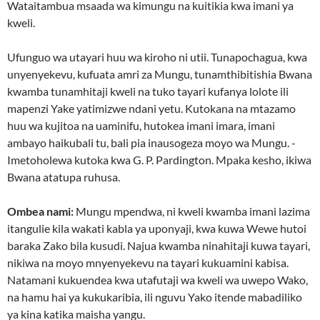
Wataitambua msaada wa kimungu na kuitikia kwa imani ya
kweli.
Ufunguo wa utayari huu wa kiroho ni utii. Tunapochagua, kwa
unyenyekevu, kufuata amri za Mungu, tunamthibitishia Bwana
kwamba tunamhitaji kweli na tuko tayari kufanya lolote ili
mapenzi Yake yatimizwe ndani yetu. Kutokana na mtazamo
huu wa kujitoa na uaminifu, hutokea imani imara, imani
ambayo haikubali tu, bali pia inausogeza moyo wa Mungu. -
Imetoholewa kutoka kwa G. P. Pardington. Mpaka kesho, ikiwa
Bwana atatupa ruhusa.
Ombea nami:
Mungu mpendwa, ni kweli kwamba imani lazima
itangulie kila wakati kabla ya uponyaji, kwa kuwa Wewe hutoi
baraka Zako bila kusudi. Najua kwamba ninahitaji kuwa tayari,
nikiwa na moyo mnyenyekevu na tayari kukuamini kabisa.
Natamani kukuendea kwa utafutaji wa kweli wa uwepo Wako,
na hamu hai ya kukukaribia, ili nguvu Yako itende mabadiliko
ya kina katika maisha yangu.