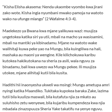
“Kisha Elisha akasema: Nenda ukaombe vyombo kwa jirani
zako wote. Kisha ingia nyumbani mwako pamoja na watoto
wako na ufunge mlango” (2 Wafalme 4:3-4).
Maelekezo ya Bwana kwa mjane yalikuwa wazi: muujiza
ungetokea katika siri ya utii, mbali na macho ya wasioamini,
mbali na mantiki ya kibinadamu. Mjane na watoto wake
walihitaji kuwa peke yao na Mungu, bila kuingiliwa na hali,
mashaka au maoni ya wengine. Kile kilichokuwa karibu
kutokea hakikutokana na sheria za asili, wala nguvu za
binadamu, bali kwa uwezo wa Mungu pekee. Ili muujiza
utokee, mjane alihitaji kutii bila kusita.
Hadithi hii inaonyesha ukweli wa msingi: Mungu ametupa amri
nyingi katika Maandiko. Tukitaka kupokea baraka Zake, lazima
tutii bila kuuliza maswali, bila kutafuta njia za mkato au
suluhisho zetu wenyewe, bila kujaribu kumpendeza kwa njia
mbadala zinazopuuza Sheria Yake takatifu na yenye nguvu.