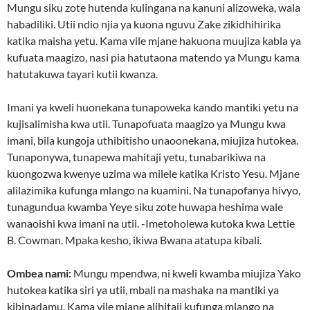
Mungu siku zote hutenda kulingana na kanuni alizoweka, wala
habadiliki. Utii ndio njia ya kuona nguvu Zake zikidhihirika
katika maisha yetu. Kama vile mjane hakuona muujiza kabla ya
kufuata maagizo, nasi pia hatutaona matendo ya Mungu kama
hatutakuwa tayari kutii kwanza.
Imani ya kweli huonekana tunapoweka kando mantiki yetu na
kujisalimisha kwa utii. Tunapofuata maagizo ya Mungu kwa
imani, bila kungoja uthibitisho unaoonekana, miujiza hutokea.
Tunaponywa, tunapewa mahitaji yetu, tunabarikiwa na
kuongozwa kwenye uzima wa milele katika Kristo Yesu. Mjane
alilazimika kufunga mlango na kuamini. Na tunapofanya hivyo,
tunagundua kwamba Yeye siku zote huwapa heshima wale
wanaoishi kwa imani na utii. -Imetoholewa kutoka kwa Lettie
B. Cowman. Mpaka kesho, ikiwa Bwana atatupa kibali.
Ombea nami:
Mungu mpendwa, ni kweli kwamba miujiza Yako
hutokea katika siri ya utii, mbali na mashaka na mantiki ya
kibinadamu. Kama vile mjane alihitaji kufunga mlango na