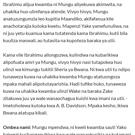
Ibrahimu alijua kwamba ni Mungu aliyekuwa akimwita, na
uhakika huo ulimfanya atende. Vivyo hivyo, Mungu
anatuzungumzia leo kupitia Maandiko, akifafanua kile
anachotarajia kutoka kwetu. Mapenzi Yake yamefunuliwa, na
ni juu yetu kuamua kama tutatenda kama Ibrahimu, kutii bila
kuuliza maswali, au tutasita na kupoteza baraka ya utii.
Kama vile Ibrahimu aliongozwa, kulindwa na kubarikiwa
alipofuata amri ya Mungu, vivyo hivyo nasi tutapokea huo
ulinzi wa kimungu tukitii Sheria ya Bwana. Ni kwa utii tu ndipo
tunaweza kuwa na uhakika kwamba Mungu atatuongoza
mpaka mahali alipotutayarishia. Hadi tufike huko, tunaweza
kuwa na uhakika kwamba ulinzi Wake na baraka Zake
zitakuwa juu ya wale wanaochagua kuishi kwa imani na utii. -
Imetoholewa kutoka kwa A. B. Davidson. Mpaka kesho, ikiwa
Bwana atatupa kibali.
Ombea nami:
Mungu mpendwa, ni kweli kwamba sauti Yako
haiwezi kuchanganyikiwa kwa wale wanaokusikia na kutamani