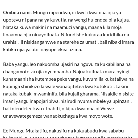
Ombea nami:
Mungu mpendwa, ni kweli kwamba njia ya
upotevu ni pana na ya kuvutia, na wengi huiendea bila kujua.
Nataka kuwa makini na maamuzi yangu, maana kila moja
linaamua njia ninayoifuata. Nifundishe kukataa kuridhika na
urahisi, ili nisidanganywe na starehe za umati, bali nibaki imara
katika njia ya utii inayopelekea uzima.
Baba yangu, leo nakuomba ujasiri na nguvu za kukabiliana na
changamoto za njia nyembamba. Najua kuifuata mara nyingi
kunamaanisha kutembea peke yangu, kuvumilia kukataliwa na
kupinga shinikizo la wale wanaojitetea kwa kutokutii. Lakini
nataka kubaki mwaminifu, bila kujali gharama. Nisaidie nisisite
imani yangu inapojaribiwa, nisirudi nyuma mbele ya upinzani,
bali niendelee kwa uthabiti, nikijua kwamba ni Wewe
unayewategemeza wanaokuchagua kwa moyo wote.
Ee Mungu Mtakatifu, nakusifu na kukuabudu kwa sababu
hujawahi kuwaacha wanaochagua kutembea njia nyembamba.