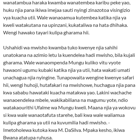
wanatambua haraka kwamba wanatembea karibu peke yao,
huku njia pana ikiwa imejaa sauti nyingi zinazotoa visingizio
vya kuacha utii. Wale wanaoamua kutembea katika njia ya
kweli watakutana na upinzani, kukataliwa na hata dhihaka.
Wengi hawako tayari kulipa gharama hii.
Ushahidi wa mwisho kwamba tuko kwenye njia sahihi
unatokana na azimio letu la kuendelea hadi mwisho, bila kujali
gharama. Wale wanaompenda Mungu kuliko vitu vyote
hawaoni ugumu kubaki katika njia ya utii, hata wakati umati
unachagua njia nyingine. Tunapowaita wengine kwenye safari
hii, wengi huhoji, hutafakari na mwishowe, huchagua njia pana
kwa sababu hawataki kuacha matakwa yao. Lakini wachache
wanaoendelea mbele, wakikabiliana na magumu yote, ndio
watakaourithi Ufalme wa Mungu kweli. Maana njia ya wokovu
si kwa wale wanaotafuta starehe, bali kwa wale waliamua
kulipa gharama ya utii na kuvumilia hadi mwisho. -
Imetoholewa kutoka kwa M. DaSilva. Mpaka kesho, ikiwa
Bwana atatupa ruhusa.