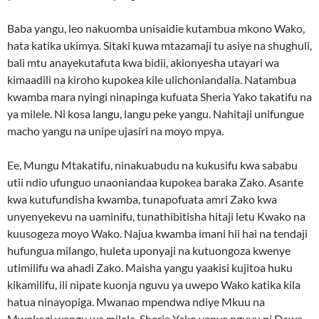
Baba yangu, leo nakuomba unisaidie kutambua mkono Wako,
hata katika ukimya. Sitaki kuwa mtazamaji tu asiye na shughuli,
bali mtu anayekutafuta kwa bidii, akionyesha utayari wa
kimaadili na kiroho kupokea kile ulichoniandalia. Natambua
kwamba mara nyingi ninapinga kufuata Sheria Yako takatifu na
ya milele. Ni kosa langu, langu peke yangu. Nahitaji unifungue
macho yangu na unipe ujasiri na moyo mpya.
Ee, Mungu Mtakatifu, ninakuabudu na kukusifu kwa sababu
utii ndio ufunguo unaoniandaa kupokea baraka Zako. Asante
kwa kutufundisha kwamba, tunapofuata amri Zako kwa
unyenyekevu na uaminifu, tunathibitisha hitaji letu Kwako na
kuusogeza moyo Wako. Najua kwamba imani hii hai na tendaji
hufungua milango, huleta uponyaji na kutuongoza kwenye
utimilifu wa ahadi Zako. Maisha yangu yaakisi kujitoa huku
kikamilifu, ili nipate kuonja nguvu ya uwepo Wako katika kila
hatua ninayopiga. Mwanao mpendwa ndiye Mkuu na
Mwokozi wangu wa milele. Sheria Yako yenye nguvu ni Dawa