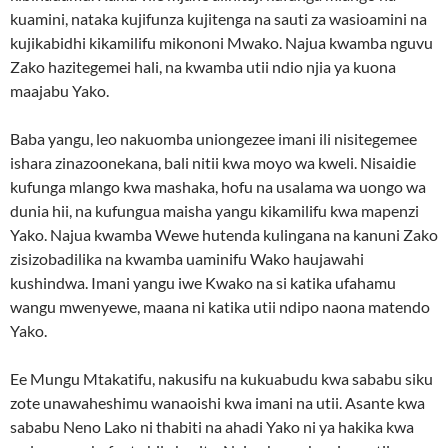
kuamini, nataka kujifunza kujitenga na sauti za wasioamini na
kujikabidhi kikamilifu mikononi Mwako. Najua kwamba nguvu
Zako hazitegemei hali, na kwamba utii ndio njia ya kuona
maajabu Yako.
Baba yangu, leo nakuomba uniongezee imani ili nisitegemee
ishara zinazoonekana, bali nitii kwa moyo wa kweli. Nisaidie
kufunga mlango kwa mashaka, hofu na usalama wa uongo wa
dunia hii, na kufungua maisha yangu kikamilifu kwa mapenzi
Yako. Najua kwamba Wewe hutenda kulingana na kanuni Zako
zisizobadilika na kwamba uaminifu Wako haujawahi
kushindwa. Imani yangu iwe Kwako na si katika ufahamu
wangu mwenyewe, maana ni katika utii ndipo naona matendo
Yako.
Ee Mungu Mtakatifu, nakusifu na kukuabudu kwa sababu siku
zote unawaheshimu wanaoishi kwa imani na utii. Asante kwa
sababu Neno Lako ni thabiti na ahadi Yako ni ya hakika kwa