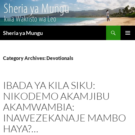
Search
Sheria ya Mungu
SKIP
PRIMAR
TO
MENU
CONTENT
Category Archives: Devotionals
IBADA YA KILA SIKU:
NIKODEMO AKAMJIBU
AKAMWAMBIA:
INAWEZEKANAJE MAMBO
HAYA?…