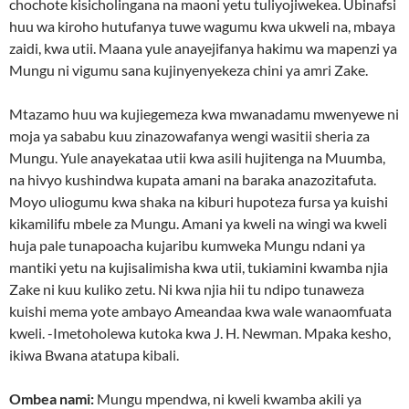
chochote kisicholingana na maoni yetu tuliyojiwekea. Ubinafsi
huu wa kiroho hutufanya tuwe wagumu kwa ukweli na, mbaya
zaidi, kwa utii. Maana yule anayejifanya hakimu wa mapenzi ya
Mungu ni vigumu sana kujinyenyekeza chini ya amri Zake.
Mtazamo huu wa kujiegemeza kwa mwanadamu mwenyewe ni
moja ya sababu kuu zinazowafanya wengi wasitii sheria za
Mungu. Yule anayekataa utii kwa asili hujitenga na Muumba,
na hivyo kushindwa kupata amani na baraka anazozitafuta.
Moyo uliogumu kwa shaka na kiburi hupoteza fursa ya kuishi
kikamilifu mbele za Mungu. Amani ya kweli na wingi wa kweli
huja pale tunapoacha kujaribu kumweka Mungu ndani ya
mantiki yetu na kujisalimisha kwa utii, tukiamini kwamba njia
Zake ni kuu kuliko zetu. Ni kwa njia hii tu ndipo tunaweza
kuishi mema yote ambayo Ameandaa kwa wale wanaomfuata
kweli. -Imetoholewa kutoka kwa J. H. Newman. Mpaka kesho,
ikiwa Bwana atatupa kibali.
Ombea nami:
Mungu mpendwa, ni kweli kwamba akili ya