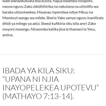
wale wanaokufuata bila kusita. Najua kwamba ninapotii,
naona nguvu Zako zikidhihirika na nakutana na utimilifu wa
baraka ulizoniwekea. Mwanao mpendwa ndiye Mkuu na
Mwokozi wangu wa milele. Sheria Yako yenye nguvu inanilinda
dhidi ya mitego ya adui. Siwezi kufikiria siku bila amri Zako
moyoni mwangu. Ninaomba katika jina la thamani la Yesu,
amina.
IBADA YA KILA SIKU:
“UPANA NI NJIA
INAYOPELEKEA UPOTEVU”
(MATHAYO 7:13-14).