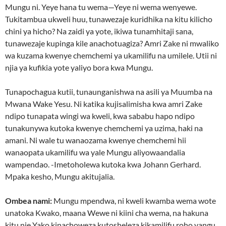
Mungu ni. Yeye hana tu wema—Yeye ni wema wenyewe.
Tukitambua ukweli huu, tunawezaje kuridhika na kitu kilicho
chini ya hicho? Na zaidi ya yote, ikiwa tunamhitaji sana,
tunawezaje kupinga kile anachotuagiza? Amri Zake ni mwaliko
wa kuzama kwenye chemchemi ya ukamilifu na umilele. Utii ni
njia ya kufikia yote yaliyo bora kwa Mungu.
Tunapochagua kutii, tunaunganishwa na asili ya Muumba na
Mwana Wake Yesu. Ni katika kujisalimisha kwa amri Zake
ndipo tunapata wingi wa kweli, kwa sababu hapo ndipo
tunakunywa kutoka kwenye chemchemi ya uzima, haki na
amani. Ni wale tu wanaozama kwenye chemchemi hii
wanaopata ukamilifu wa yale Mungu aliyowaandalia
wampendao. -Imetoholewa kutoka kwa Johann Gerhard.
Mpaka kesho, Mungu akitujalia.
Ombea nami:
Mungu mpendwa, ni kweli kwamba wema wote
unatoka Kwako, maana Wewe ni kiini cha wema, na hakuna
kitu nje Yako kinachoweza kutosheleza kikamilifu roho yangu.