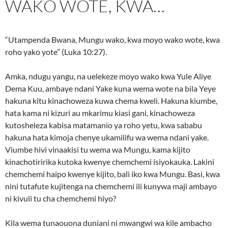
WAKO WOTE, KWA…
“Utampenda Bwana, Mungu wako, kwa moyo wako wote, kwa
roho yako yote” (Luka 10:27).
Amka, ndugu yangu, na uelekeze moyo wako kwa Yule Aliye
Dema Kuu, ambaye ndani Yake kuna wema wote na bila Yeye
hakuna kitu kinachoweza kuwa chema kweli. Hakuna kiumbe,
hata kama ni kizuri au mkarimu kiasi gani, kinachoweza
kutosheleza kabisa matamanio ya roho yetu, kwa sababu
hakuna hata kimoja chenye ukamilifu wa wema ndani yake.
Viumbe hivi vinaakisi tu wema wa Mungu, kama kijito
kinachotiririka kutoka kwenye chemchemi isiyokauka. Lakini
chemchemi haipo kwenye kijito, bali iko kwa Mungu. Basi, kwa
nini tutafute kujitenga na chemchemi ili kunywa maji ambayo
ni kivuli tu cha chemchemi hiyo?
Kila wema tunaouona duniani ni mwangwi wa kile ambacho