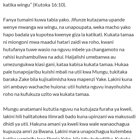
katika wingu” (Kutoka 16:10).
Fanya tumaini kuwa tabia yako. Jifunze kutazama upande
wenye mwanga wa wingu, na unapoupata, weka macho yako
hapo badala ya kupotea kwenye giza la katikati. Kukata tamaa
ni miongoni mwa maadui hatari zaidi wa roho, kwani
hutufanya tuwe wasio na nguvu mbele ya changamoto na
rahisi kushambuliwa na adui. Haijalishi umebanwa au
umezungukwa kiasi gani, kataa kabisa kukata tamaa. Hukaa
pale tunapojaribu kuishi mbali na utii kwa Mungu, tukitaka
baraka Zake bila kujisalimisha kwa mapenzi Yake. Lakini kuna
siri ambayo wachache huiona: utii huleta nguvu inayohuisha
roho na kufukuza uzito wa kukata tamaa.
Mungu anatamani kututia nguvu na kutujaza furaha ya kweli,
lakini hili halitatokea ilimradi bado kuna upinzani wa makusudi
dhidi ya utii. Hakuna amani ya kweli kwa wale wanaochagua
kupuuza amri za Bwana. Lakini mara unapochagua kutembea
katika uaminifu kwa Sheria Yake, kila kitu hubadilika. Kukata