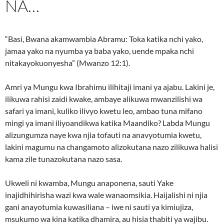
NA…
“Basi, Bwana akamwambia Abramu: Toka katika nchi yako,
jamaa yako na nyumba ya baba yako, uende mpaka nchi
nitakayokuonyesha” (Mwanzo 12:1).
Amri ya Mungu kwa Ibrahimu ilihitaji imani ya ajabu. Lakini je,
ilikuwa rahisi zaidi kwake, ambaye alikuwa mwanzilishi wa
safari ya imani, kuliko ilivyo kwetu leo, ambao tuna mifano
mingi ya imani iliyoandikwa katika Maandiko? Labda Mungu
alizungumza naye kwa njia tofauti na anavyotumia kwetu,
lakini magumu na changamoto alizokutana nazo zilikuwa halisi
kama zile tunazokutana nazo sasa.
Ukweli ni kwamba, Mungu anaponena, sauti Yake
inajidhihirisha wazi kwa wale wanaomsikia. Haijalishi ni njia
gani anayotumia kuwasiliana – iwe ni sauti ya kimiujiza,
msukumo wa kina katika dhamira, au hisia thabiti ya wajibu.