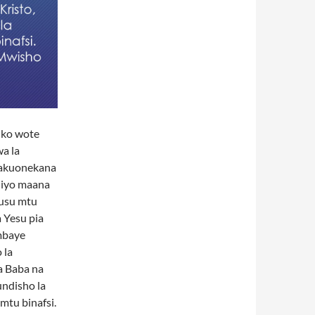
iko wote
a la
 hakuonekana
ndiyo maana
husu mtu
 Yesu pia
ambaye
 la
wa Baba na
undisho la
mtu binafsi.