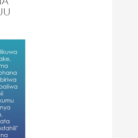
NA
UU