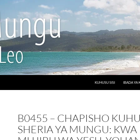
SKIP TO CONTENT
KUHUSU SISI
IBADA YA 
B0455 – CHAPISHO KUH
SHERIA YA MUNGU: KWA