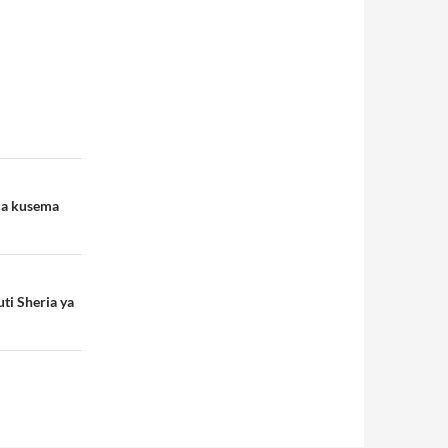
ua kusema
ti Sheria ya