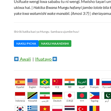
Usifuate wengi kwa sababu tu ni wengi. Mwisho tayari ume
ukiwa hai. |
Hakika Bwana Mungu hafanyi jambo lolote bila ku
yake kwa watumishi wake manabii. (Amosi 3:7) | sheriayamu
Shiriki katika kazi ya Mungu. Sambaza ujumbe huu!
NAKILI PICHA
NAKILI MAANDISHI
Awali
|
Ifuatayo
Español
English
Português
中文
हिंदी
العربية
Français
Русски
Indonesia
Kiswahili
فارسی
Deutsch
日本語
বাংলা
Tagalog
اُردو