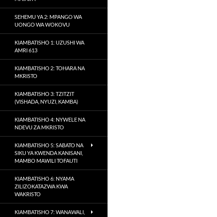
SEHEMU YA 2: MPANGO WA
UONGO WA WOKOVU
KIAMBATISHO 1: UZUSHI WA
AMRI 613
KIAMBATISHO 2: TOHARA NA
MKRISTO
KIAMBATISHO 3: TZITZIT
(VISHADA, NYUZI, KAMBA)
KIAMBATISHO 4: NYWELE NA
NDEVU ZA MKRISTO
KIAMBATISHO 5: SABATO NA
SIKU YA KWENDA KANISANI,
MAMBO MAWILI TOFAUTI
KIAMBATISHO 6: NYAMA
ZILIZOKATAZWA KWA
WAKRISTO
KIAMBATISHO 7: WANAWALI,