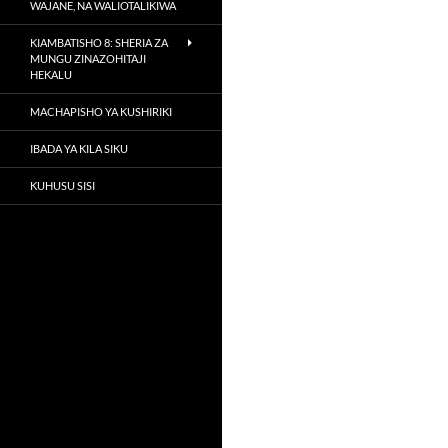
WAJANE, NA WALIOTALIKIWA
KIAMBATISHO 8: SHERIA ZA
MUNGU ZINAZOHITAJI
HEKALU
MACHAPISHO YA KUSHIRIKI
IBADA YA KILA SIKU
KUHUSU SISI