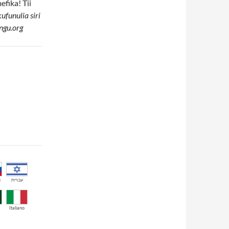
fika! Tii
funulia siri
ngu.org
й
עברית
Italiano