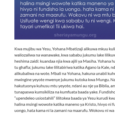
Kwa mujibu wa Yesu, Yohana Mbatizaji alikuwa mkuu kul
waliozaliwa na wanawake, kwa sababu jukumu lake lilikuw
heshima zaidi: kuandaa njia kwa ajili ya Masiha. Yohana
tu ghafla; jukumu lake lilitabiriwa katika Agano la Kale, 
alikubaliwa na wote. Mbali na Yohana, hakuna unabii ku
mwingine yeyote mwenye jukumu kutoka kwa Mungu. Na
hakutuonya kuhusu mtu yeyote, ndani au nje ya Biblia, 
tunapaswa kumsikiliza na kumfuata baada yake. Fundisho
“upendeleo usiostahili” lilitokea baada ya Yesu kurudi k
halina msingi wowote katika maneno ya Kristo, hivyo ni f
uongo, hata kama ni la zamani na maarufu. Wokovu ni wa 