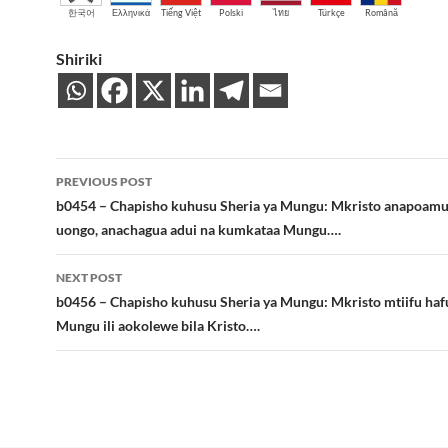
한국어
Ελληνικά
Tiếng Việt
Polski
ไทย
Türkçe
Română
Shiriki
Post
PREVIOUS POST
navigation
b0454 – Chapisho kuhusu Sheria ya Mungu: Mkristo anapoam
uongo, anachagua adui na kumkataa Mungu….
NEXT POST
b0456 – Chapisho kuhusu Sheria ya Mungu: Mkristo mtiifu hafu
Mungu ili aokolewe bila Kristo….