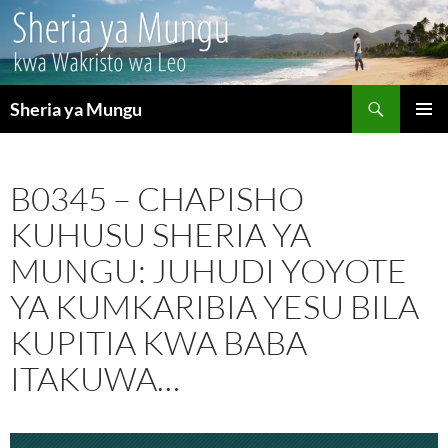
Search
Sheria ya Mungu
SKIP
PRIMAR
TO
MENU
CONTENT
B0345 – CHAPISHO
KUHUSU SHERIA YA
MUNGU: JUHUDI YOYOTE
YA KUMKARIBIA YESU BILA
KUPITIA KWA BABA
ITAKUWA…