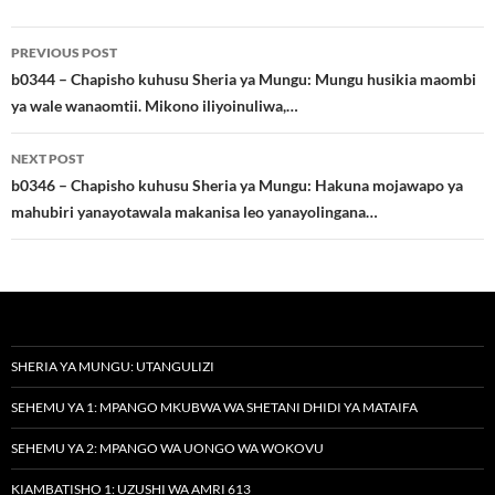
Post
PREVIOUS POST
navigation
b0344 – Chapisho kuhusu Sheria ya Mungu: Mungu husikia maombi
ya wale wanaomtii. Mikono iliyoinuliwa,…
NEXT POST
b0346 – Chapisho kuhusu Sheria ya Mungu: Hakuna mojawapo ya
mahubiri yanayotawala makanisa leo yanayolingana…
SHERIA YA MUNGU: UTANGULIZI
SEHEMU YA 1: MPANGO MKUBWA WA SHETANI DHIDI YA MATAIFA
SEHEMU YA 2: MPANGO WA UONGO WA WOKOVU
KIAMBATISHO 1: UZUSHI WA AMRI 613