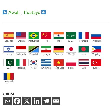
Awali
|
Ifuatayo
Español
English
Português
中文
हिंदी
العربية
Français
Русский
עברית
Indonesia
Kiswahili
فارسی
Deutsch
日本語
বাংলা
Tagalog
اُردو
Italiano
한국어
Ελληνικά
Tiếng Việt
Polski
ไทย
Türkçe
Română
Shiriki