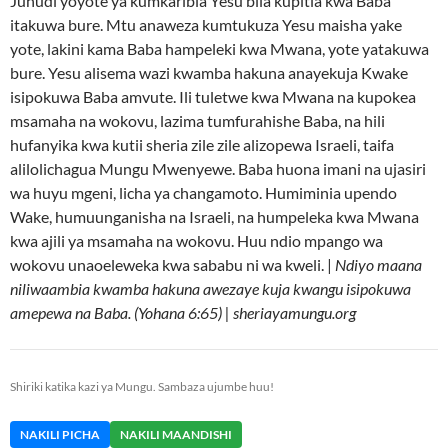
Juhudi yoyote ya kumkaribia Yesu bila kupitia kwa Baba
itakuwa bure. Mtu anaweza kumtukuza Yesu maisha yake
yote, lakini kama Baba hampeleki kwa Mwana, yote yatakuwa
bure. Yesu alisema wazi kwamba hakuna anayekuja Kwake
isipokuwa Baba amvute. Ili tuletwe kwa Mwana na kupokea
msamaha na wokovu, lazima tumfurahishe Baba, na hili
hufanyika kwa kutii sheria zile zile alizopewa Israeli, taifa
alilolichagua Mungu Mwenyewe. Baba huona imani na ujasiri
wa huyu mgeni, licha ya changamoto. Humiminia upendo
Wake, humuunganisha na Israeli, na humpeleka kwa Mwana
kwa ajili ya msamaha na wokovu. Huu ndio mpango wa
wokovu unaoeleweka kwa sababu ni wa kweli. |
Ndiyo maana
niliwaambia kwamba hakuna awezaye kuja kwangu isipokuwa
amepewa na Baba. (Yohana 6:65) | sheriayamungu.org
Shiriki katika kazi ya Mungu. Sambaza ujumbe huu!
NAKILI PICHA
NAKILI MAANDISHI