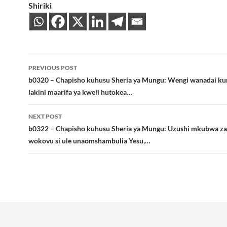
Shiriki
Post
PREVIOUS POST
navigation
b0320 – Chapisho kuhusu Sheria ya Mungu: Wengi wanadai k
lakini maarifa ya kweli hutokea…
NEXT POST
b0322 – Chapisho kuhusu Sheria ya Mungu: Uzushi mkubwa za
wokovu si ule unaomshambulia Yesu,…