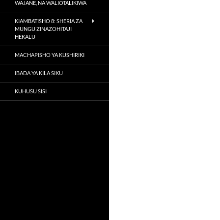
WAJANE, NA WALIOTALIKIWA
KIAMBATISHO 8: SHERIA ZA
MUNGU ZINAZOHITAJI
HEKALU
MACHAPISHO YA KUSHIRIKI
IBADA YA KILA SIKU
KUHUSU SISI