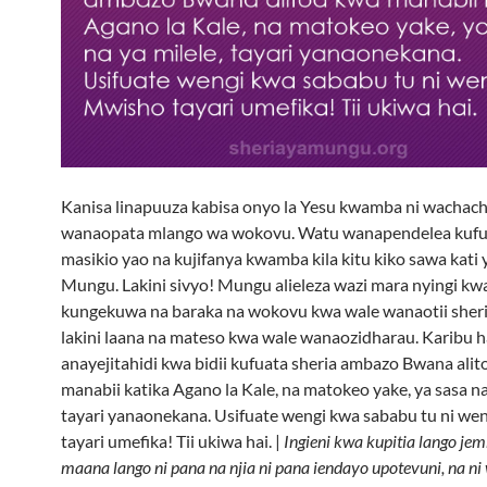
Kanisa linapuuza kabisa onyo la Yesu kwamba ni wachach
wanaopata mlango wa wokovu. Watu wanapendelea kufu
masikio yao na kujifanya kwamba kila kitu kiko sawa kati 
Mungu. Lakini sivyo! Mungu alieleza wazi mara nyingi k
kungekuwa na baraka na wokovu kwa wale wanaotii sheri
lakini laana na mateso kwa wale wanaozidharau. Karibu 
anayejitahidi kwa bidii kufuata sheria ambazo Bwana alit
manabii katika Agano la Kale, na matokeo yake, ya sasa na
tayari yanaonekana. Usifuate wengi kwa sababu tu ni we
tayari umefika! Tii ukiwa hai. |
Ingieni kwa kupitia lango j
maana lango ni pana na njia ni pana iendayo upotevuni, na ni