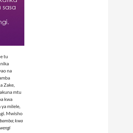
e tu
nika
yao na
wamba
a Zake,
hakuna mtu
oa kwa
 ya milele,
ngi. Mwisho
embamba; kwa
 wengi