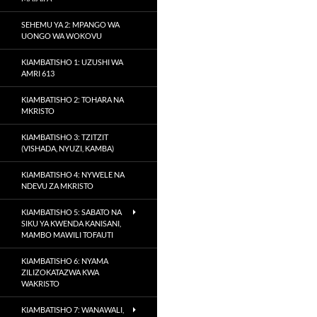
SEHEMU YA 2: MPANGO WA
UONGO WA WOKOVU
KIAMBATISHO 1: UZUSHI WA
AMRI 613
KIAMBATISHO 2: TOHARA NA
MKRISTO
KIAMBATISHO 3: TZITZIT
(VISHADA, NYUZI, KAMBA)
KIAMBATISHO 4: NYWELE NA
NDEVU ZA MKRISTO
KIAMBATISHO 5: SABATO NA
SIKU YA KWENDA KANISANI,
MAMBO MAWILI TOFAUTI
KIAMBATISHO 6: NYAMA
ZILIZOKATAZWA KWA
WAKRISTO
KIAMBATISHO 7: WANAWALI,