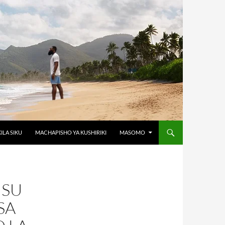
KILA SIKU
MACHAPISHO YA KUSHIRIKI
MASOMO
USU
SA