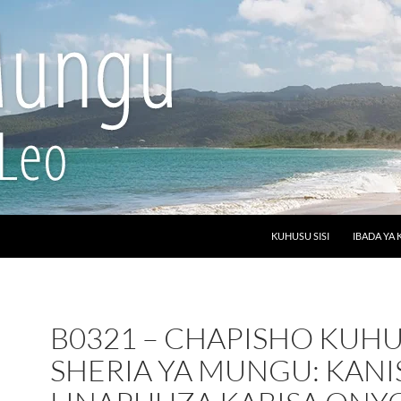
SKIP TO CONTENT
KUHUSU SISI
IBADA YA 
B0321 – CHAPISHO KUH
SHERIA YA MUNGU: KANI