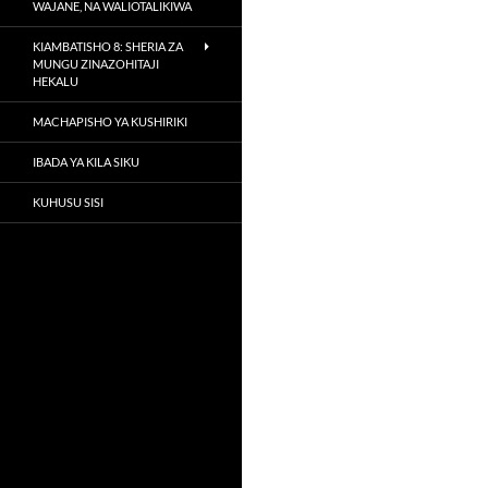
WAJANE, NA WALIOTALIKIWA
KIAMBATISHO 8: SHERIA ZA
MUNGU ZINAZOHITAJI
HEKALU
MACHAPISHO YA KUSHIRIKI
IBADA YA KILA SIKU
KUHUSU SISI