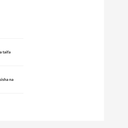
 taifa
sisha na