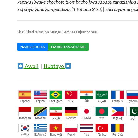
kutoka Kwake chochote tuombacho kwa sababu tunazishika 
kufanya yanayompendeza. (1 Yohana 3:22) | sheriayamungu.
Shiriki katika kazi ya Mungu. Sambaza ujumbe huu!
NAKILI PICHA
NAKILI MAANDISHI
Awali
|
Ifuatayo
Español
English
Português
中文
हिंदी
العربية
Français
Русски
Indonesia
Kiswahili
فارسی
Deutsch
日本語
বাংলা
Tagalog
اُردو
한국어
Ελληνικά
Tiếng Việt
Polski
ไทย
Türkçe
Română