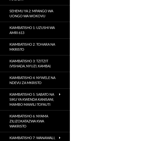
SEHEMU YA 2: MPANGO WA
UONGO WA WOKOVU
KIAMBATISHO 1: UZUSHI WA
AMRI 613
KIAMBATISHO 2: TOHARA NA
MKRISTO
KIAMBATISHO 3: TZITZIT
(VISHADA, NYUZI, KAMBA)
KIAMBATISHO 4: NYWELE NA
NDEVU ZA MKRISTO
KIAMBATISHO 5: SABATO NA
SIKU YA KWENDA KANISANI,
MAMBO MAWILI TOFAUTI
KIAMBATISHO 6: NYAMA
ZILIZOKATAZWA KWA
WAKRISTO
KIAMBATISHO 7: WANAWALI,