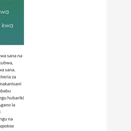
iwa sana na
kubwa,
wa sana.
heria za
makanisani
sababu
ngu hubariki
Agano la
i
ngu na
apokea