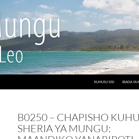
SKIP TO CONTENT
KUHUSU SISI
IBADA YA 
B0250 – CHAPISHO KUH
SHERIA YA MUNGU: