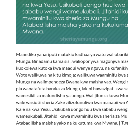
Maandiko yanaripoti matukio kadhaa ya watu waliobarik
Mungu. Binadamu kama sisi, walioponywa magonjwa ma
kuokolewa kutoka kwa maadui wenye nguvu, na kufaniki
Wote walikuwa na kitu kimoja: walikuwa waaminifu kwa s
Mungu na walimpendeza Bwana kwa maisha yao. Wengi 
pia wanatafuta baraka za Mungu, lakini hawazipati kwa 
wamesikiliza mafundisho ya uongo. Walijifunza kuwa Mu
wale wasiotii sheria Zake zilizofunuliwa kwa manabii wa 
Kale na kwa Yesu. Usikubali uongo huu kwa sababu weng
wameukubali. Jitahidi kuwa mwaminifu kwa sheria za Mu
Atabadilisha maisha yako na kukutuma kwa Mwana. |
Tun