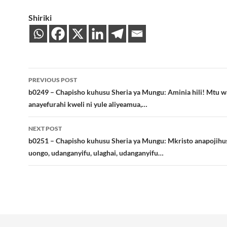
Shiriki
Post
PREVIOUS POST
navigation
b0249 – Chapisho kuhusu Sheria ya Mungu: Aminia hili! Mtu wa
anayefurahi kweli ni yule aliyeamua,…
NEXT POST
b0251 – Chapisho kuhusu Sheria ya Mungu: Mkristo anapojihu
uongo, udanganyifu, ulaghai, udanganyifu…