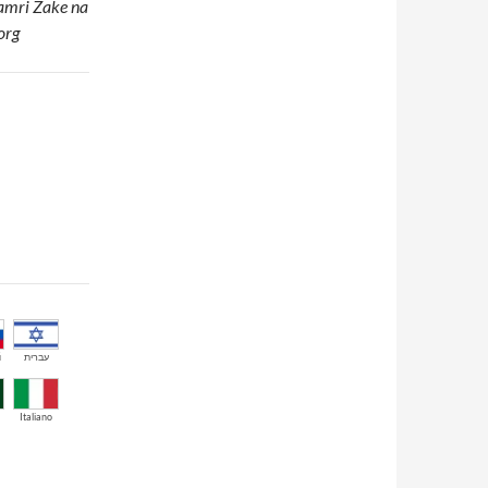
amri Zake na
org
й
עברית
Italiano