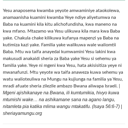
Yesu anaposema kwamba yeyote amwaminiye ataokolewa,
anamaanisha kuamini kwamba Yeye ndiye aliyetumwa na
Baba na kuamini kila kitu alichofundisha, kwa maneno na
kwa mfano. Mtazamo wa Yesu ulikuwa kila mara kwa Baba
yake. Chakula chake kilikuwa kufanya mapenzi ya Baba na
kutimiza kazi yake. Familia yake walikuwa wale waliomtii
Baba. Mtu wa taifa anayedai kumwamini Yesu lakini kwa
makusudi anakaidi sheria za Baba yake Yesu si sehemu ya
familia yake. Yeye ni mgeni kwa Yesu, hata akisisitiza yeye ni
mwanafunzi. Mtu yeyote wa taifa anaweza kuwa sehemu ya
watu walioteuliwa na Mungu na kujiunga na familia ya Yesu,
mradi afuate sheria zilezile ambazo Bwana aliwapa Israeli. |
Mgeni ajishikanaye na Bwana, ili kumtumikia, hivyo kuwa
mtumishi wake… na ashikamane sana na agano langu,
nitamleta pia katika mlima wangu mtakatifu. (Isaya 56:6-7) |
sheriayamungu.org