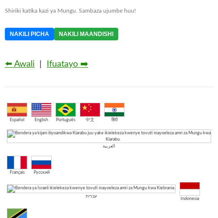
Shiriki katika kazi ya Mungu. Sambaza ujumbe huu!
NAKILI PICHA
NAKILI MAANDISHI
⬅️ Awali
|
Ifuatayo ➡️
Español
English
Português
中文
हिंदी
العربية
Français
Русский
עברית
Indonesia