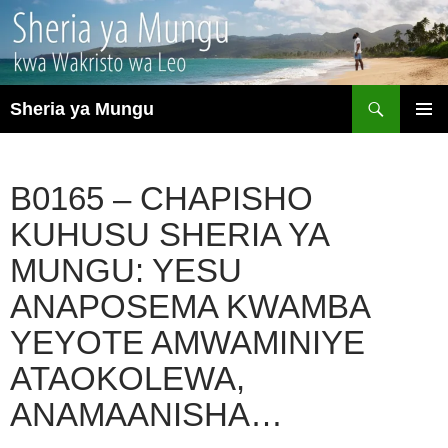
Search
Sheria ya Mungu
SKIP
PRIMAR
TO
MENU
CONTENT
B0165 – CHAPISHO
KUHUSU SHERIA YA
MUNGU: YESU
ANAPOSEMA KWAMBA
YEYOTE AMWAMINIYE
ATAOKOLEWA,
ANAMAANISHA…