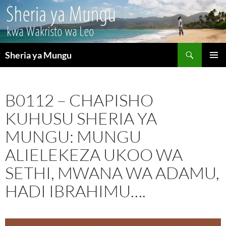
Search
Sheria ya Mungu
SKIP
PRIMAR
TO
MENU
CONTENT
B0112 – CHAPISHO
KUHUSU SHERIA YA
MUNGU: MUNGU
ALIELEKEZA UKOO WA
SETHI, MWANA WA ADAMU,
HADI IBRAHIMU….