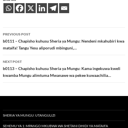
Post
PREVIOUS POST
navigation
b0111 – Chapisho kuhusu Sheria ya Mungu: Nendeni mkahubiri kwa
mataifa! Tangu Yesu aliporudi mbinguni,…
NEXT POST
b0113 – Chapisho kuhusu Sheria ya Mungu: Kama ingekuwa kweli
kwamba Mungu alimtuma Mwanawe wa pekee kuwaachilia…
SHERIA YA MUNGU: UTANGULIZI
SEHEMU YA 1: MPANGO MKUBWA WA SHETANI DHIDI YA MATAIFA