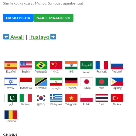
Shiriki katika kazi ya Mungu. Sambaza ujumbe huu!
NAKILI PICHA
NAKILI MAANDISHI
Awali
|
Ifuatayo
Español
English
Português
中文
हिंदी
العربية
Français
Русский
עברית
Indonesia
Kiswahili
فارسی
Deutsch
日本語
বাংলা
Tagalog
اُردو
Italiano
한국어
Ελληνικά
Tiếng Việt
Polski
ไทย
Türkçe
Română
Shiriki