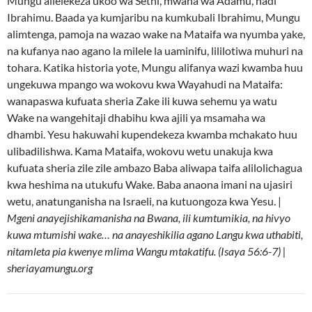
Mungu alielekeza ukoo wa Sethi, mwana wa Adamu, hadi
Ibrahimu. Baada ya kumjaribu na kumkubali Ibrahimu, Mungu
alimtenga, pamoja na wazao wake na Mataifa wa nyumba yake,
na kufanya nao agano la milele la uaminifu, lililotiwa muhuri na
tohara. Katika historia yote, Mungu alifanya wazi kwamba huu
ungekuwa mpango wa wokovu kwa Wayahudi na Mataifa:
wanapaswa kufuata sheria Zake ili kuwa sehemu ya watu
Wake na wangehitaji dhabihu kwa ajili ya msamaha wa
dhambi. Yesu hakuwahi kupendekeza kwamba mchakato huu
ulibadilishwa. Kama Mataifa, wokovu wetu unakuja kwa
kufuata sheria zile zile ambazo Baba aliwapa taifa alilolichagua
kwa heshima na utukufu Wake. Baba anaona imani na ujasiri
wetu, anatunganisha na Israeli, na kutuongoza kwa Yesu. |
Mgeni anayejishikamanisha na Bwana, ili kumtumikia, na hivyo
kuwa mtumishi wake… na anayeshikilia agano Langu kwa uthabiti,
nitamleta pia kwenye mlima Wangu mtakatifu. (Isaya 56:6-7) |
sheriayamungu.org