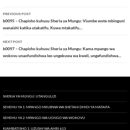
Post
PREVIOUS POST
navigation
b0095 – Chapisho kuhusu Sheria ya Mungu: Viumbe wote mbinguni
wanaishi katika utakatifu. Kuwa mtakatifu…
NEXT POST
b0097 – Chapisho kuhusu Sheria ya Mungu: Kama mpango wa
wokovu unaofundishwa leo ungekuwa wa kweli, ungefundishwa…
SHERIA YA MUNGU: UTANGULIZI
SEHEMU YA 1: MPANGO MKUBWA WA SHETANI DHIDI YA MATAIFA
SEHEMU YA 2: MPANGO WA UONGO WA WOKOVU
KIAMBATISHO 1: UZUSHI WA AMRI 613