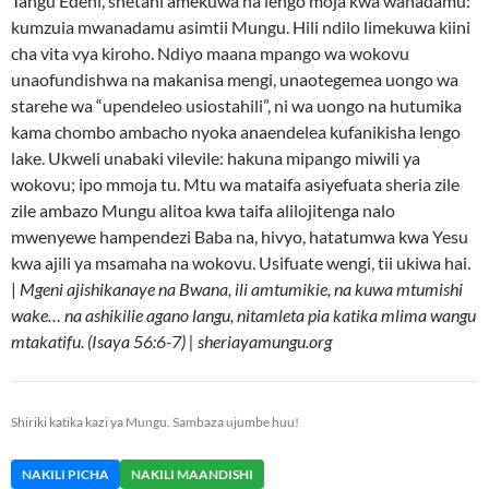
Tangu Edeni, shetani amekuwa na lengo moja kwa wanadamu:
kumzuia mwanadamu asimtii Mungu. Hili ndilo limekuwa kiini
cha vita vya kiroho. Ndiyo maana mpango wa wokovu
unaofundishwa na makanisa mengi, unaotegemea uongo wa
starehe wa “upendeleo usiostahili”, ni wa uongo na hutumika
kama chombo ambacho nyoka anaendelea kufanikisha lengo
lake. Ukweli unabaki vilevile: hakuna mipango miwili ya
wokovu; ipo mmoja tu. Mtu wa mataifa asiyefuata sheria zile
zile ambazo Mungu alitoa kwa taifa alilojitenga nalo
mwenyewe hampendezi Baba na, hivyo, hatatumwa kwa Yesu
kwa ajili ya msamaha na wokovu. Usifuate wengi, tii ukiwa hai.
|
Mgeni ajishikanaye na Bwana, ili amtumikie, na kuwa mtumishi
wake… na ashikilie agano langu, nitamleta pia katika mlima wangu
mtakatifu. (Isaya 56:6-7) | sheriayamungu.org
Shiriki katika kazi ya Mungu. Sambaza ujumbe huu!
NAKILI PICHA
NAKILI MAANDISHI