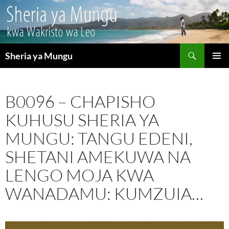
Search
Sheria ya Mungu
SKIP
PRIMAR
TO
MENU
CONTENT
B0096 – CHAPISHO
KUHUSU SHERIA YA
MUNGU: TANGU EDENI,
SHETANI AMEKUWA NA
LENGO MOJA KWA
WANADAMU: KUMZUIA…