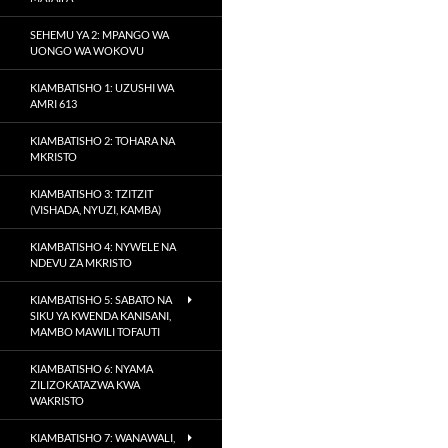
SEHEMU YA 2: MPANGO WA
UONGO WA WOKOVU
KIAMBATISHO 1: UZUSHI WA
AMRI 613
KIAMBATISHO 2: TOHARA NA
MKRISTO
KIAMBATISHO 3: TZITZIT
(VISHADA, NYUZI, KAMBA)
KIAMBATISHO 4: NYWELE NA
NDEVU ZA MKRISTO
KIAMBATISHO 5: SABATO NA
SIKU YA KWENDA KANISANI,
MAMBO MAWILI TOFAUTI
KIAMBATISHO 6: NYAMA
ZILIZOKATAZWA KWA
WAKRISTO
KIAMBATISHO 7: WANAWALI,