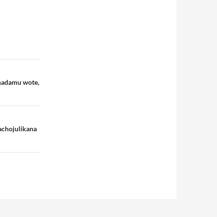
nadamu wote,
achojulikana