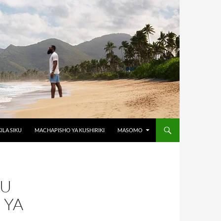
KILA SIKU
MACHAPISHO YA KUSHIRIKI
MASOMO
SU
 YA