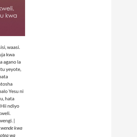
si, waasi.
uja kwa
wa agano la
tu yeyote,
pata
natosha
balo Yesu ni
u, hata
Hii ndiyo
weli.
wengi. |
ikwende kwa
potea wa