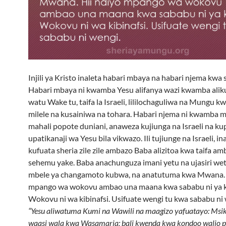
Injili ya Kristo inaleta habari mbaya na habari njema kwa si
Habari mbaya ni kwamba Yesu alifanya wazi kwamba alik
watu Wake tu, taifa la Israeli, lililochaguliwa na Mungu k
milele na kusainiwa na tohara. Habari njema ni kwamba m
mahali popote duniani, anaweza kujiunga na Israeli na ku
upatikanaji wa Yesu bila vikwazo. Ili tujiunge na Israeli, i
kufuata sheria zile zile ambazo Baba alizitoa kwa taifa am
sehemu yake. Baba anachunguza imani yetu na ujasiri wet
mbele ya changamoto kubwa, na anatutuma kwa Mwana. 
mpango wa wokovu ambao una maana kwa sababu ni ya k
Wokovu ni wa kibinafsi. Usifuate wengi tu kwa sababu ni 
“Yesu aliwatuma Kumi na Wawili na maagizo yafuatayo: Ms
waasi wala kwa Wasamaria; bali kwenda kwa kondoo walio 