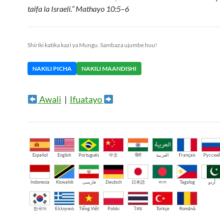
taifa la Israeli.” Mathayo 10:5–6
Shiriki katika kazi ya Mungu. Sambaza ujumbe huu!
NAKILI PICHA
NAKILI MAANDISHI
Awali
|
Ifuatayo
Español
English
Português
中文
हिंदी
العربية
Français
Русски
Indonesia
Kiswahili
فارسی
Deutsch
日本語
বাংলা
Tagalog
اُردو
한국어
Ελληνικά
Tiếng Việt
Polski
ไทย
Türkçe
Română