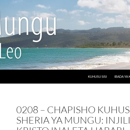
SKIP TO CONTENT
KUHUSU SISI
IBADA YA 
0208 – CHAPISHO KUHU
SHERIA YA MUNGU: INJILI