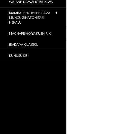
WAJANE, NA WALIOTALIKIWA
KIAMBATISHO 8: SHERIA ZA
MUNGU ZINAZOHITAJI
HEKALU
MACHAPISHO YA KUSHIRIKI
IBADA YA KILA SIKU
KUHUSU SISI