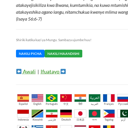
atakayejisikiliza kwa Bwana, kumtumikia, na kuwa mtumish
atakayeshika agano langu, nitamchukua kwenye mlima wangu
(Isaya 56:6-7)
Shiriki katika kazi ya Mungu. Sambaza ujumbe huu!
NAKILI PICHA
NAKILI MAANDISHI
Awali
|
Ifuatayo
Español
English
Português
中文
हिंदी
العربية
Français
Русски
Indonesia
Kiswahili
فارسی
Deutsch
日本語
বাংলা
Tagalog
اُردو