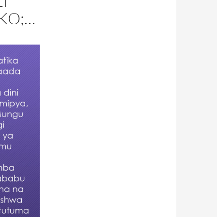
I”
KO;…