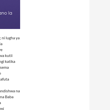
 ni lugha ya
la
ye
wa kutii
ngi katika
Kusema
e
afuta
undishwa na
 na Baba
a
ni