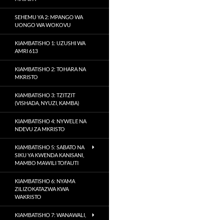
SEHEMU YA 2: MPANGO WA
UONGO WA WOKOVU
KIAMBATISHO 1: UZUSHI WA
AMRI 613
KIAMBATISHO 2: TOHARA NA
MKRISTO
KIAMBATISHO 3: TZITZIT
(VISHADA, NYUZI, KAMBA)
KIAMBATISHO 4: NYWELE NA
NDEVU ZA MKRISTO
KIAMBATISHO 5: SABATO NA
SIKU YA KWENDA KANISANI,
MAMBO MAWILI TOFAUTI
KIAMBATISHO 6: NYAMA
ZILIZOKATAZWA KWA
WAKRISTO
KIAMBATISHO 7: WANAWALI,