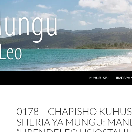
SKIP TO CONTENT
KUHUSU SISI
IBADA YA 
0178 – CHAPISHO KUHU
SHERIA YA MUNGU: MA