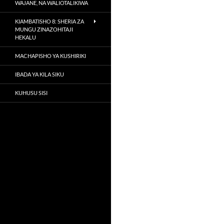
WAJANE, NA WALIOTALIKIWA
KIAMBATISHO 8: SHERIA ZA
MUNGU ZINAZOHITAJI
HEKALU
MACHAPISHO YA KUSHIRIKI
IBADA YA KILA SIKU
KUHUSU SISI