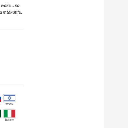
i wake… na
 mtakatifu.
й
עברית
Italiano