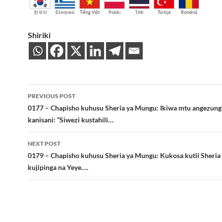
한국어
Ελληνικά
Tiếng Việt
Polski
ไทย
Türkçe
Română
Shiriki
Post
PREVIOUS POST
navigation
0177 – Chapisho kuhusu Sheria ya Mungu: Ikiwa mtu angezun
kanisani: “Siwezi kustahili…
NEXT POST
0179 – Chapisho kuhusu Sheria ya Mungu: Kukosa kutii Sheria
kujipinga na Yeye….