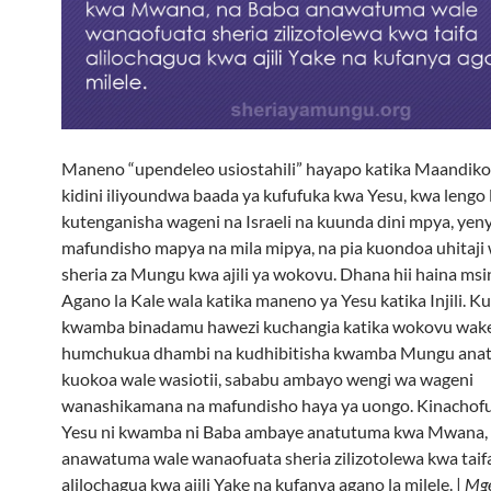
Maneno “upendeleo usiostahili” hayapo katika Maandiko;
kidini iliyoundwa baada ya kufufuka kwa Yesu, kwa lengo 
kutenganisha wageni na Israeli na kuunda dini mpya, yen
mafundisho mapya na mila mipya, na pia kuondoa uhitaji 
sheria za Mungu kwa ajili ya wokovu. Dhana hii haina msi
Agano la Kale wala katika maneno ya Yesu katika Injili. 
kwamba binadamu hawezi kuchangia katika wokovu wak
humchukua dhambi na kudhibitisha kwamba Mungu anat
kuokoa wale wasiotii, sababu ambayo wengi wa wageni
wanashikamana na mafundisho haya ya uongo. Kinachof
Yesu ni kwamba ni Baba ambaye anatutuma kwa Mwana,
anawatuma wale wanaofuata sheria zilizotolewa kwa taif
alilochagua kwa ajili Yake na kufanya agano la milele. |
Mge