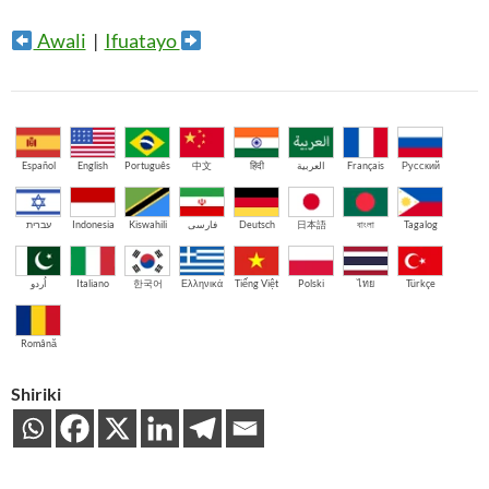
Awali
|
Ifuatayo
Español
English
Português
中文
हिंदी
العربية
Français
Русский
עברית
Indonesia
Kiswahili
فارسی
Deutsch
日本語
বাংলা
Tagalog
اُردو
Italiano
한국어
Ελληνικά
Tiếng Việt
Polski
ไทย
Türkçe
Română
Shiriki