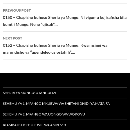
Post
PREVIOUS POST
navigation
0150 – Chapisho kuhusu Sheria ya Mungu: Ni vigumu kujisafisha bila
kumtii Mungu. Neno “ujisafi”…
NEXT POST
0152 – Chapisho kuhusu Sheria ya Mungu: Kwa msingi wa
mafundisho ya “upendeleo usiostahili”,…
SHERIA YA MUNGU: UTANGULIZI
SEHEMU YA 1: MPANGO MKUBWA WA SHETANI DHIDI YA MATAIFA
SEHEMU YA 2: MPANGO WA UONGO WA WOKOVU
KIAMBATISHO 1: UZUSHI WA AMRI 613