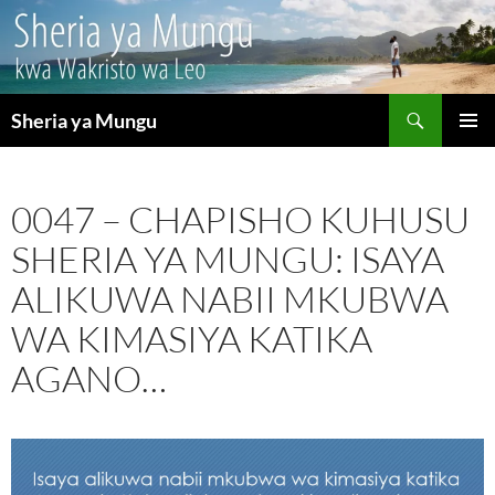
Search
Sheria ya Mungu
SKIP
PRIMAR
TO
MENU
CONTENT
0047 – CHAPISHO KUHUSU
SHERIA YA MUNGU: ISAYA
ALIKUWA NABII MKUBWA
WA KIMASIYA KATIKA
AGANO…