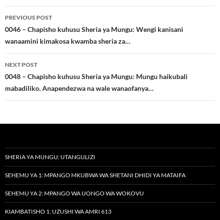
Post
PREVIOUS POST
navigation
0046 – Chapisho kuhusu Sheria ya Mungu: Wengi kanisani
wanaamini kimakosa kwamba sheria za…
NEXT POST
0048 – Chapisho kuhusu Sheria ya Mungu: Mungu haikubali
mabadiliko. Anapendezwa na wale wanaofanya…
SHERIA YA MUNGU: UTANGULIZI
SEHEMU YA 1: MPANGO MKUBWA WA SHETANI DHIDI YA MATAIFA
SEHEMU YA 2: MPANGO WA UONGO WA WOKOVU
KIAMBATISHO 1: UZUSHI WA AMRI 613