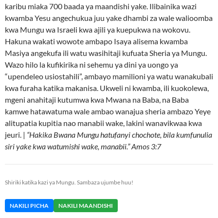
karibu miaka 700 baada ya maandishi yake. Ilibainika wazi
kwamba Yesu angechukua juu yake dhambi za wale walioomba
kwa Mungu wa Israeli kwa ajili ya kuepukwa na wokovu.
Hakuna wakati wowote ambapo Isaya alisema kwamba
Masiya angekufa ili watu wasihitaji kufuata Sheria ya Mungu.
Wazo hilo la kufikirika ni sehemu ya dini ya uongo ya
“upendeleo usiostahili”, ambayo mamilioni ya watu wanakubali
kwa furaha katika makanisa. Ukweli ni kwamba, ili kuokolewa,
mgeni anahitaji kutumwa kwa Mwana na Baba, na Baba
kamwe hatawatuma wale ambao wanajua sheria ambazo Yeye
alitupatia kupitia nao manabii wake, lakini wanavikwaa kwa
jeuri. |
“Hakika Bwana Mungu hatufanyi chochote, bila kumfunulia
siri yake kwa watumishi wake, manabii.” Amos 3:7
Shiriki katika kazi ya Mungu. Sambaza ujumbe huu!
NAKILI PICHA
NAKILI MAANDISHI