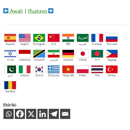
Awali
|
Ifuatayo
Español
English
Português
中文
हिंदी
العربية
Français
Русский
עברית
Indonesia
Kiswahili
فارسی
Deutsch
日本語
বাংলা
Tagalog
اُردو
Italiano
한국어
Ελληνικά
Tiếng Việt
Polski
ไทย
Türkçe
Română
Shiriki