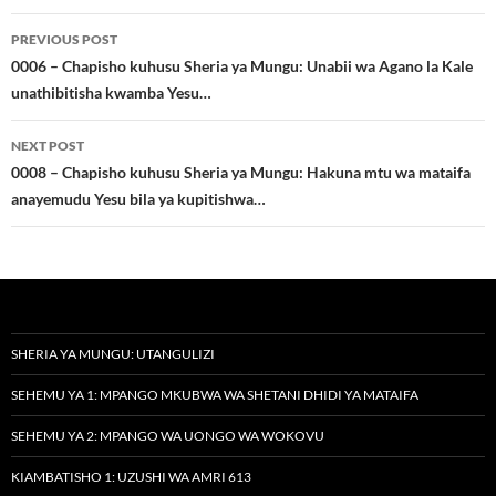
Post
PREVIOUS POST
navigation
0006 – Chapisho kuhusu Sheria ya Mungu: Unabii wa Agano la Kale
unathibitisha kwamba Yesu…
NEXT POST
0008 – Chapisho kuhusu Sheria ya Mungu: Hakuna mtu wa mataifa
anayemudu Yesu bila ya kupitishwa…
SHERIA YA MUNGU: UTANGULIZI
SEHEMU YA 1: MPANGO MKUBWA WA SHETANI DHIDI YA MATAIFA
SEHEMU YA 2: MPANGO WA UONGO WA WOKOVU
KIAMBATISHO 1: UZUSHI WA AMRI 613