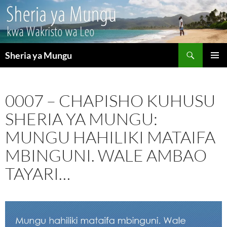
Search
Sheria ya Mungu
SKIP
PRIMAR
TO
MENU
CONTENT
0007 – CHAPISHO KUHUSU
SHERIA YA MUNGU:
MUNGU HAHILIKI MATAIFA
MBINGUNI. WALE AMBAO
TAYARI…