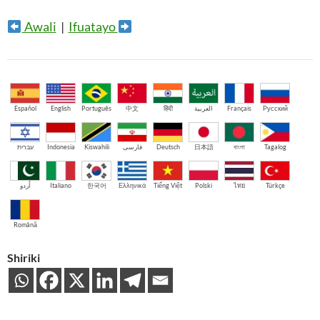
Awali
|
Ifuatayo
Español
English
Português
中文
हिंदी
العربية
Français
Русский
עברית
Indonesia
Kiswahili
فارسی
Deutsch
日本語
বাংলা
Tagalog
اُردو
Italiano
한국어
Ελληνικά
Tiếng Việt
Polski
ไทย
Türkçe
Română
Shiriki