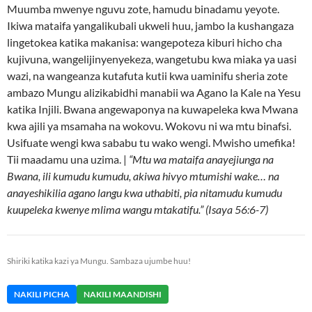
Muumba mwenye nguvu zote, hamudu binadamu yeyote.
Ikiwa mataifa yangalikubali ukweli huu, jambo la kushangaza
lingetokea katika makanisa: wangepoteza kiburi hicho cha
kujivuna, wangelijinyenyekeza, wangetubu kwa miaka ya uasi
wazi, na wangeanza kutafuta kutii kwa uaminifu sheria zote
ambazo Mungu alizikabidhi manabii wa Agano la Kale na Yesu
katika Injili. Bwana angewaponya na kuwapeleka kwa Mwana
kwa ajili ya msamaha na wokovu. Wokovu ni wa mtu binafsi.
Usifuate wengi kwa sababu tu wako wengi. Mwisho umefika!
Tii maadamu una uzima. |
“Mtu wa mataifa anayejiunga na
Bwana, ili kumudu kumudu, akiwa hivyo mtumishi wake… na
anayeshikilia agano langu kwa uthabiti, pia nitamudu kumudu
kuupeleka kwenye mlima wangu mtakatifu.” (Isaya 56:6-7)
Shiriki katika kazi ya Mungu. Sambaza ujumbe huu!
NAKILI PICHA
NAKILI MAANDISHI