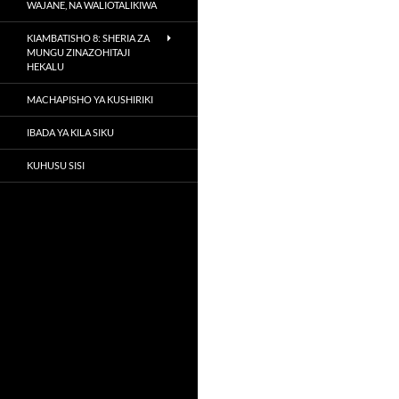
WAJANE, NA WALIOTALIKIWA
KIAMBATISHO 8: SHERIA ZA
MUNGU ZINAZOHITAJI
HEKALU
MACHAPISHO YA KUSHIRIKI
IBADA YA KILA SIKU
KUHUSU SISI