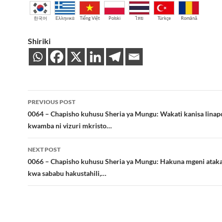
한국어
Ελληνικά
Tiếng Việt
Polski
ไทย
Türkçe
Română
Shiriki
Post
PREVIOUS POST
navigation
0064 – Chapisho kuhusu Sheria ya Mungu: Wakati kanisa linap
kwamba ni vizuri mkristo…
NEXT POST
0066 – Chapisho kuhusu Sheria ya Mungu: Hakuna mgeni ata
kwa sababu hakustahili,…