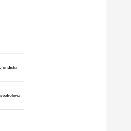
ofundisha
kayeokolewa