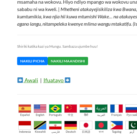
msamaha na wokovu. Hiyo ndiyo mpango wa wokovu un
sababu ni wa kweli. |
Mhetheni atakayejisikiliza kwa Bwana,
kumtumikia, kwa njia hii kuwa mtumishi Wake… na atakayes
agano langu, nitampeleka kwenye mlima wangu mtakatifu. (I
Shiriki katika kazi ya Mungu. Sambaza ujumbe huu!
NAKILI PICHA
NAKILI MAANDISHI
Awali
|
Ifuatayo
Español
English
Português
中文
हिंदी
العربية
Français
Русски
Indonesia
Kiswahili
فارسی
Deutsch
日本語
বাংলা
Tagalog
اُردو