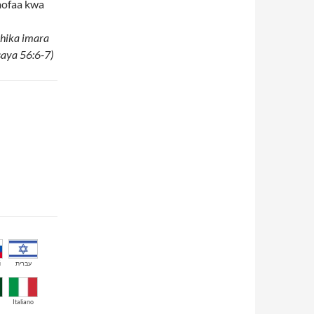
aofaa kwa
hika imara
saya 56:6-7)
й
עברית
Italiano