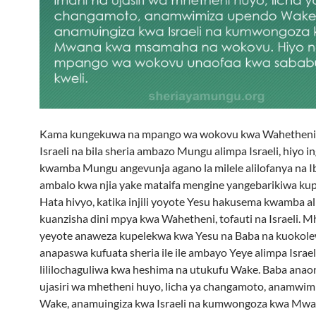
Kama kungekuwa na mpango wa wokovu kwa Wahetheni 
Israeli na bila sheria ambazo Mungu alimpa Israeli, hiyo 
kwamba Mungu angevunja agano la milele alilofanya na I
ambalo kwa njia yake mataifa mengine yangebarikiwa kupi
Hata hivyo, katika injili yoyote Yesu hakusema kwamba al
kuanzisha dini mpya kwa Wahetheni, tofauti na Israeli. M
yeyote anaweza kupelekwa kwa Yesu na Baba na kuokolew
anapaswa kufuata sheria ile ile ambayo Yeye alimpa Israeli
lililochaguliwa kwa heshima na utukufu Wake. Baba anao
ujasiri wa mhetheni huyo, licha ya changamoto, anamwi
Wake, anamuingiza kwa Israeli na kumwongoza kwa Mw