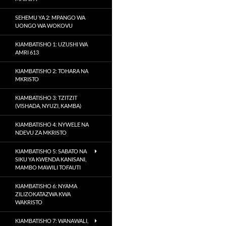
SEHEMU YA 2: MPANGO WA
UONGO WA WOKOVU
KIAMBATISHO 1: UZUSHI WA
AMRI 613
KIAMBATISHO 2: TOHARA NA
MKRISTO
KIAMBATISHO 3: TZITZIT
(VISHADA, NYUZI, KAMBA)
KIAMBATISHO 4: NYWELE NA
NDEVU ZA MKRISTO
KIAMBATISHO 5: SABATO NA
SIKU YA KWENDA KANISANI,
MAMBO MAWILI TOFAUTI
KIAMBATISHO 6: NYAMA
ZILIZOKATAZWA KWA
WAKRISTO
KIAMBATISHO 7: WANAWALI,