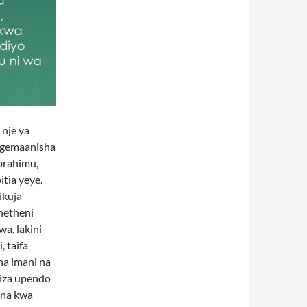
nje ya
ingemaanisha
brahimu,
tia yeye.
ikuja
hetheni
a, lakini
, taifa
na imani na
miza upendo
ana kwa